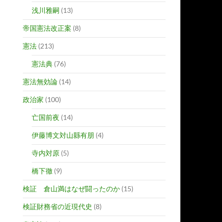
浅川雅嗣
(13)
帝国憲法改正案
(8)
憲法
(213)
憲法典
(76)
憲法無効論
(14)
政治家
(100)
亡国前夜
(14)
伊藤博文対山縣有朋
(4)
寺内対原
(5)
橋下徹
(9)
検証 倉山満はなぜ闘ったのか
(15)
検証財務省の近現代史
(8)