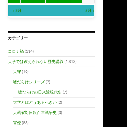
« 3月
5月 »
カテゴリー
コロナ禍
(114)
大学では教えられない歴史講義
(1,813)
呆守
(19)
嘘だらけシリーズ
(7)
嘘だらけの日米近現代史
(7)
大学とはどうあるべきか
(2)
大蔵省対日銀百年戦争史
(3)
官僚
(83)