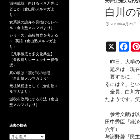
大学では教えられな
減税成就、向けるべき矛先は
白川の
どこか（倉山塾メルマガよ
り）
女系派の詭弁を見抜けるレベ
2010年4月21日
ル（倉山塾メルマガより）
シリーズ、高校教育を考える
3 英語（倉山塾メルマガよ
X
F
り）
ac
【凡事徹底と多文化共生】
（倉教組リレーエッセー傑作
昨日、大学の
e
選）
題名は「現在
真の敵は「霞が関の総意」
b
要するに、「
（倉山塾メルマガより）
o
るには？」とい
元祖減税派として（倉山塾メ
全員、白川方
ルマガより）
o
たようです。笑
減税を政局にする方法（倉山
k
塾メルマガより）
参考文献は以
田中秀臣『経済
過去の投稿
六年）
与謝野馨『民主
過