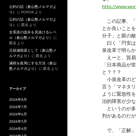
http://www.worl
公約の話（倉山塾メルマガよ
り）
に
POPOR
より
公約の話（倉山塾メルマガよ
この記事、「
り）
に
匿名
より
とか良いことを
女系派の詭弁を見抜けるレベ
分子」と眼の敵
ル（倉山塾メルマガより）
に
曰く「円安は
匿名
より
泉改革で明らか
元祖減税派として（倉山塾メ
ルマガより）
に
匿名
より
えーと、貿易
減税を政局にする方法（倉山
「日本商品が世
塾メルマガより）
に
匿名
より
と？？？
小泉改革のど
言う「マネタリ
アーカイブ
ように緊急性を
2026年8月
治的障害が少な
2026年7月
というのが多
2026年6月
判があるのだが
2026年5月
2026年4月
で、「正解」
2026年3月