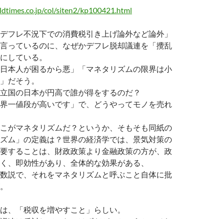
dtimes.co.jp/col/siten2/kp100421.html
デフレ不況下での消費税引き上げ論外など論外」
言っているのに、なぜかデフレ脱却議連を「攪乱
にしている。
日本人が困るから悪」「マネタリズムの限界は小
」だそう。
立国の日本が円高で誰が得をするのだ？
界一値段が高いです」で、どうやってモノを売れ
こがマネタリズムだ？というか、そもそも同紙の
ズム」の定義は？世界の経済学では、景気対策の
要することは、財政政策より金融政策の方が、政
く、即効性があり、全体的な効果がある、
数説で、それをマネタリズムと呼ぶこと自体に批
。
は、「税収を増やすこと」らしい。