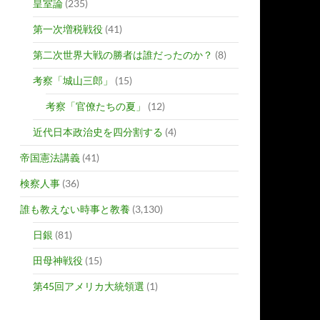
皇室論
(235)
第一次増税戦役
(41)
第二次世界大戦の勝者は誰だったのか？
(8)
考察「城山三郎」
(15)
考察「官僚たちの夏」
(12)
近代日本政治史を四分割する
(4)
帝国憲法講義
(41)
検察人事
(36)
誰も教えない時事と教養
(3,130)
日銀
(81)
田母神戦役
(15)
第45回アメリカ大統領選
(1)