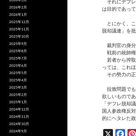
それにデフレ
2026年2月
は目的であって
2026年1月
2025年12月
とにかく、こ
2025年11月
脱却議連」を批
2025年10月
2025年9月
裁判官の身分
2025年8月
戦前の統帥権
2025年7月
若者から搾取
2025年6月
っては、これほ
2025年5月
その勢力の正
2025年4月
2025年3月
拉致問題でも
2025年2月
欲しいものであ
2025年1月
「デフレ脱却議
2024年12月
国人参政権反対
2024年11月
的にヘタレた政
2024年10月
X
F
2024年9月