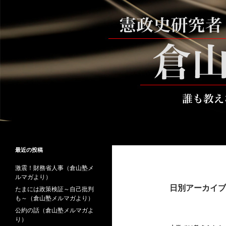
コ
ン
テ
ン
ツ
へ
ス
キ
ッ
プ
検
倉山満公式サイト
索
倉山満の砦～誰も教えない時事と教
最近の投稿
養
激震！財務省人事（倉山塾メ
ルマガより）
日別アーカイブ: 
たまには政策検証～自己批判
も～（倉山塾メルマガより）
公約の話（倉山塾メルマガよ
り）