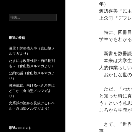
去
年）
の
渡辺喜美『民主
投
検
上念司『デフレ
稿
索:
特に、四冊目
最近の投稿
学生でもわかる
激震！財務省人事（倉山塾メ
新書を数冊読
ルマガより）
本来は大学生
たまには政策検証～自己批判
も～（倉山塾メルマガより）
人的作業らしい
公約の話（倉山塾メルマガよ
おかしな世の
り）
減税成就、向けるべき矛先は
ただ、「わか
どこか（倉山塾メルマガよ
と知った時に真
り）
う」という意思
女系派の詭弁を見抜けるレベ
ル（倉山塾メルマガより）
ころから学問が
さて、『世界
最近のコメント
事。