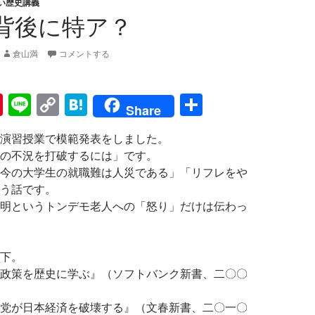
い歴史講義
背後に特ア？
倉山満
コメントする
Pi
Li
C
H
共
Share
nt
n
o
at
有
演習授業で模範発表をしました。
er
e
p
e
の不況を打破するには」です。
es
y
n
今の大学生の就職難は人災である」「リフレをや
t
Li
a
う話です。
明というトンデモ老人への「怒り」だけは伝わっ
n
k
下。
政策を歴史に学ぶ』（ソフトバンク新書、二〇〇
党が日本経済を破壊する』（文春新書、二〇一〇