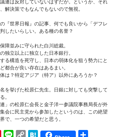
議連は反対していないはずだが。というか、それ
、解決策でもなんでもないので無視。
の『世界日報』の記事、何でも良いから「デフレ
判したいらしい。ある種の名誉？
保障並みに守られた白川総裁。
の独立以上に独立した日本銀行。
する構造を死守し、日本の弱体化を狙う勢力にと
ど都合が良い存在はあるまい。
体は？特定アジア（特ア）以外にあろうか？
名を挙げた松原仁先生。日銀に対しても突撃して
る。
連」の松原仁会長と金子洋一参議院事務局長が外
集会に民主党から参加したというのは、この絶望
界で、一つの希望だと思う。
Pi
Li
C
H
共