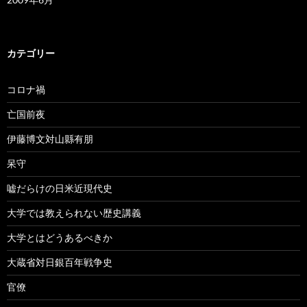
カテゴリー
コロナ禍
亡国前夜
伊藤博文対山縣有朋
呆守
嘘だらけの日米近現代史
大学では教えられない歴史講義
大学とはどうあるべきか
大蔵省対日銀百年戦争史
官僚