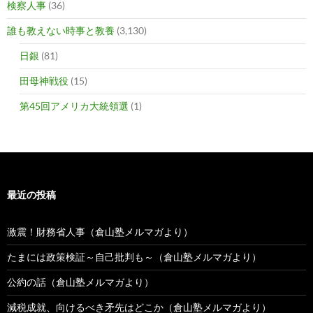
検察人事
(36)
誰も教えない時事と教養
(3,130)
日銀
(81)
田母神戦役
(15)
第45回アメリカ大統領選
(1)
最近の投稿
激震！財務省人事（倉山塾メルマガより）
たまには政策検証～自己批判も～（倉山塾メルマガより）
公約の話（倉山塾メルマガより）
減税成就、向けるべき矛先はどこか（倉山塾メルマガより）