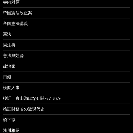
寺内対原
帝国憲法改正案
帝国憲法講義
憲法
憲法典
憲法無効論
政治家
日銀
検察人事
検証 倉山満はなぜ闘ったのか
検証財務省の近現代史
橋下徹
浅川雅嗣