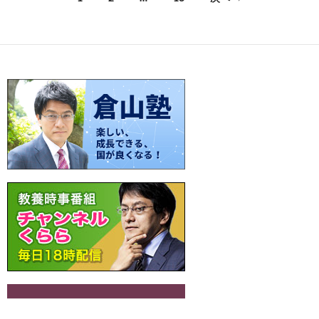
o
t
Li
a
稿
o
n
ナ
k
k
ビ
ゲ
ー
シ
ョ
ン