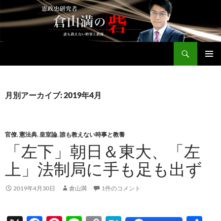
コ
ン
テ
ン
検
ツ
倉山満公式サイト
索
へ
メインメ
ス
ニュー
キ
月別アーカイブ: 2019年4月
ッ
プ
官僚
,
憲法典
,
皇室論
,
誰も教えない時事と教養
「左下」朝日＆東大、「左
上」法制局に手も足も出ず
2019年4月30日
倉山満
1件のコメント