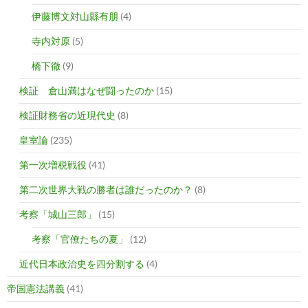
伊藤博文対山縣有朋
(4)
寺内対原
(5)
橋下徹
(9)
検証 倉山満はなぜ闘ったのか
(15)
検証財務省の近現代史
(8)
皇室論
(235)
第一次増税戦役
(41)
第二次世界大戦の勝者は誰だったのか？
(8)
考察「城山三郎」
(15)
考察「官僚たちの夏」
(12)
近代日本政治史を四分割する
(4)
帝国憲法講義
(41)