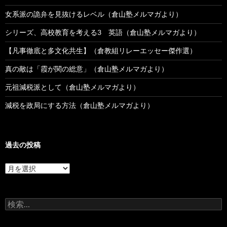
女系派の詭弁を見抜けるレベル（倉山塾メルマガより）
シリーズ、高校教育を考える3 英語（倉山塾メルマガより）
【凡事徹底と多文化共生】（倉教組リレーエッセー傑作選）
真の敵は「霞が関の総意」（倉山塾メルマガより）
元祖減税派として（倉山塾メルマガより）
減税を政局にする方法（倉山塾メルマガより）
過去の投稿
過
去
の
投
検
稿
索: