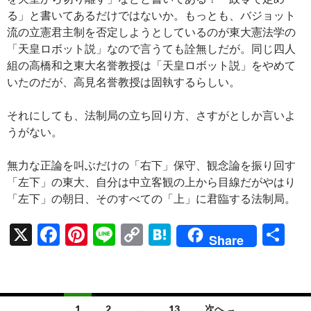
る」と書いてあるだけではないか。もっとも、バジョット
流の立憲君主制を否定しようとしているのが東大憲法学の
「天皇ロボット説」なので言うても詮無しだが。同じ四人
組の高橋和之東大名誉教授は「天皇ロボット説」をやめて
いたのだが、高見名誉教授は固執するらしい。
それにしても、法制局の立ち回り方、さすがとしか言いよ
うがない。
無力な正論を叫ぶだけの「右下」保守、観念論を振り回す
「左下」の東大、自分は中立客観の上から目線だがやはり
「左下」の朝日、そのすべての「上」に君臨する法制局。
X
F
Pi
Li
C
H
共
Share
ac
nt
n
o
at
有
e
er
e
p
e
b
es
y
n
投
1
2
…
13
次へ →