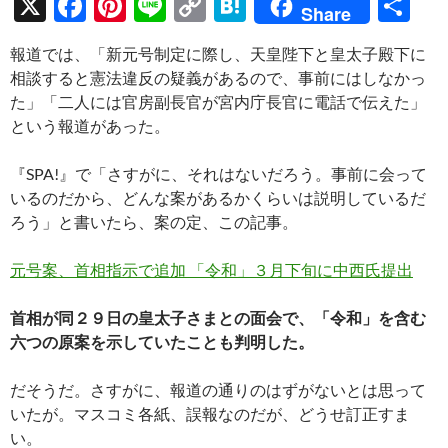
X
F
Pi
Li
C
H
共
Share
ac
nt
n
o
at
有
報道では、「新元号制定に際し、天皇陛下と皇太子殿下に
e
er
e
p
e
相談すると憲法違反の疑義があるので、事前にはしなかっ
b
es
y
n
た」「二人には官房副長官が宮内庁長官に電話で伝えた」
o
t
Li
a
という報道があった。
o
n
『SPA!』で「さすがに、それはないだろう。事前に会って
k
k
いるのだから、どんな案があるかくらいは説明しているだ
ろう」と書いたら、案の定、この記事。
元号案、首相指示で追加 「令和」３月下旬に中西氏提出
首相が同２９日の皇太子さまとの面会で、「令和」を含む
六つの原案を示していたことも判明した。
だそうだ。さすがに、報道の通りのはずがないとは思って
いたが。マスコミ各紙、誤報なのだが、どうせ訂正すま
い。