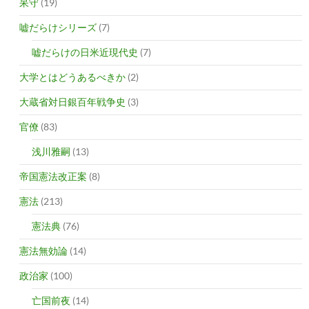
呆守
(19)
嘘だらけシリーズ
(7)
嘘だらけの日米近現代史
(7)
大学とはどうあるべきか
(2)
大蔵省対日銀百年戦争史
(3)
官僚
(83)
浅川雅嗣
(13)
帝国憲法改正案
(8)
憲法
(213)
憲法典
(76)
憲法無効論
(14)
政治家
(100)
亡国前夜
(14)