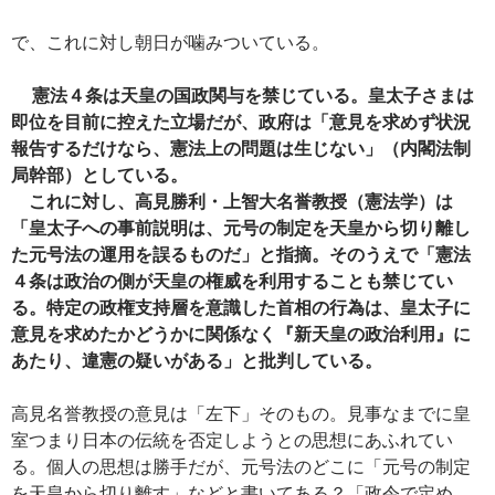
で、これに対し朝日が噛みついている。
憲法４条は天皇の国政関与を禁じている。皇太子さまは
即位を目前に控えた立場だが、政府は「意見を求めず状況
報告するだけなら、憲法上の問題は生じない」（内閣法制
局幹部）としている。
これに対し、高見勝利・上智大名誉教授（憲法学）は
「皇太子への事前説明は、元号の制定を天皇から切り離し
た元号法の運用を誤るものだ」と指摘。そのうえで「憲法
４条は政治の側が天皇の権威を利用することも禁じてい
る。特定の政権支持層を意識した首相の行為は、皇太子に
意見を求めたかどうかに関係なく『新天皇の政治利用』に
あたり、違憲の疑いがある」と批判している。
高見名誉教授の意見は「左下」そのもの。見事なまでに皇
室つまり日本の伝統を否定しようとの思想にあふれてい
る。個人の思想は勝手だが、元号法のどこに「元号の制定
を天皇から切り離す」などと書いてある？「政令で定め