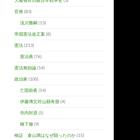
大蔵省対日銀百年戦争史
(3)
官僚
(83)
浅川雅嗣
(13)
帝国憲法改正案
(8)
憲法
(213)
憲法典
(76)
憲法無効論
(14)
政治家
(100)
亡国前夜
(14)
伊藤博文対山縣有朋
(4)
寺内対原
(5)
橋下徹
(9)
検証 倉山満はなぜ闘ったのか
(15)