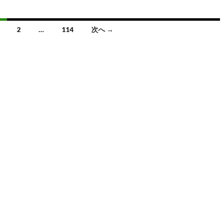
er
e
p
e
es
y
n
2
…
114
次へ →
t
Li
a
n
k