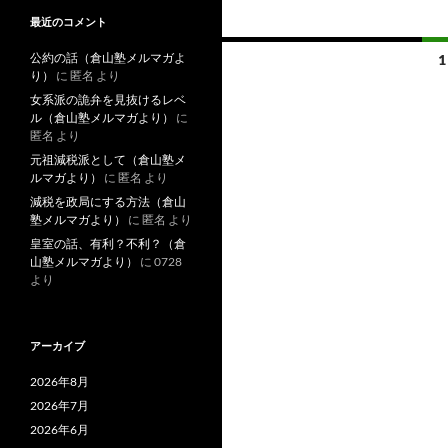
e
最近のコメント
b
投
公約の話（倉山塾メルマガよ
1
o
り）
に
匿名
より
稿
女系派の詭弁を見抜けるレベ
o
ル（倉山塾メルマガより）
に
ナ
k
匿名
より
ビ
元祖減税派として（倉山塾メ
ルマガより）
に
匿名
より
ゲ
減税を政局にする方法（倉山
塾メルマガより）
に
匿名
より
ー
皇室の話、有利？不利？（倉
シ
山塾メルマガより）
に
0728
より
ョ
ン
アーカイブ
2026年8月
2026年7月
2026年6月