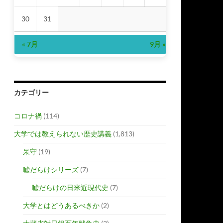
30
31
« 7月
9月 »
カテゴリー
コロナ禍
(114)
大学では教えられない歴史講義
(1,813)
呆守
(19)
嘘だらけシリーズ
(7)
嘘だらけの日米近現代史
(7)
大学とはどうあるべきか
(2)