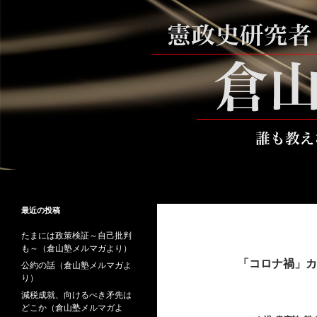
コ
ン
テ
ン
ツ
へ
ス
キ
ッ
プ
検
倉山満公式サイト
索
倉山満の砦～誰も教えない時事と教
最近の投稿
養
たまには政策検証～自己批判
も～（倉山塾メルマガより）
「コロナ禍」カ
公約の話（倉山塾メルマガよ
り）
減税成就、向けるべき矛先は
どこか（倉山塾メルマガよ