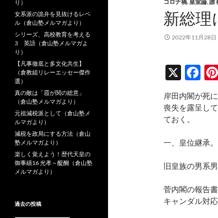
コロナ禍
,
皇室論
,
誰
り）
新総理
女系派の詭弁を見抜けるレベ
ル（倉山塾メルマガより）
シリーズ、高校教育を考える
2022年11月28日
3 英語（倉山塾メルマガよ
り）
【凡事徹底と多文化共生】
X
F
（倉教組リレーエッセー傑作
選）
ac
真の敵は「霞が関の総意」
岸田内閣が死に
e
（倉山塾メルマガより）
喪失を露呈して
元祖減税派として（倉山塾メ
b
ておく。
ルマガより）
o
減税を政局にする方法（倉山
一、皇位継承。
塾メルマガより）
o
楽しく覚えよう！歴代天皇の
k
御事績16 光孝～醍醐（倉山塾
旧皇族の男系男
メルマガより）
菅内閣の報告書
キャンダル対応
過去の投稿