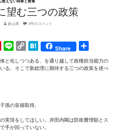
も教えない時事と教養
に望む三つの政策
倉山満
3件のコメント
Pi
Li
C
H
共
Share
nt
n
o
at
有
体と化しつつある、を通り越して政権担当能力の
er
e
p
e
いる。そこで新総理に期待する三つの政策を述べ
es
y
n
t
Li
a
n
k
子孫の皇籍取得。
の実現をしてほしい。岸田内閣は防衛費増額とス
で手が回っていない。