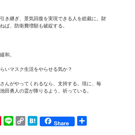
引き継ぎ、景気回復を実現できる人を総裁に。財
ねば、防衛費増額も破綻する。
緩和。
らいマスク生活をやらせる気か？
さんがやってくれるなら、支持する。現に、毎
池田勇人の霊が降りるよう、祈っている。
Pi
Li
C
H
共
Share
nt
n
o
at
有