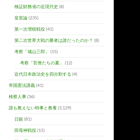
検証財務省の近現代史
(8)
皇室論
(235)
第一次増税戦役
(41)
第二次世界大戦の勝者は誰だったのか？
(8)
考察「城山三郎」
(15)
考察「官僚たちの夏」
(12)
近代日本政治史を四分割する
(4)
帝国憲法講義
(41)
検察人事
(36)
誰も教えない時事と教養
(3,129)
日銀
(81)
田母神戦役
(15)