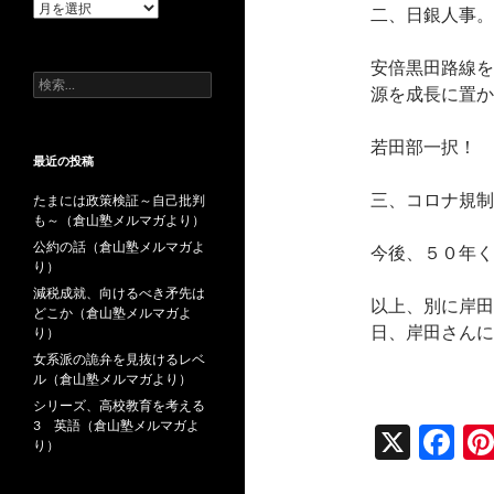
過
二、日銀人事。
去
の
安倍黒田路線を
投
検
稿
源を成長に置か
索:
若田部一択！
最近の投稿
三、コロナ規制
たまには政策検証～自己批判
も～（倉山塾メルマガより）
公約の話（倉山塾メルマガよ
今後、５０年く
り）
減税成就、向けるべき矛先は
以上、別に岸田
どこか（倉山塾メルマガよ
日、岸田さんに
り）
女系派の詭弁を見抜けるレベ
ル（倉山塾メルマガより）
シリーズ、高校教育を考える
3 英語（倉山塾メルマガよ
X
F
り）
ac