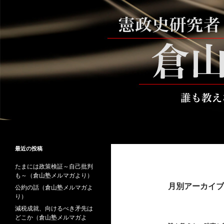
コ
ン
テ
ン
ツ
へ
ス
キ
ッ
プ
検
倉山満公式サイト
索
倉山満の砦～誰も教えない時事と教
最近の投稿
養
たまには政策検証～自己批判
も～（倉山塾メルマガより）
月別アーカイブ: 
公約の話（倉山塾メルマガよ
り）
減税成就、向けるべき矛先は
どこか（倉山塾メルマガよ