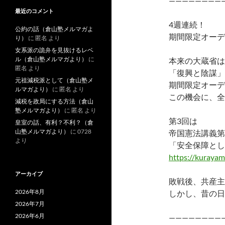
————————
最近のコメント
4週連続！
公約の話（倉山塾メルマガよ
期間限定オーデ
り）
に
匿名
より
女系派の詭弁を見抜けるレベ
ル（倉山塾メルマガより）
に
本来の大蔵省は
匿名
より
「復興と陰謀」
元祖減税派として（倉山塾メ
期間限定オーデ
ルマガより）
に
匿名
より
この機会に、全
減税を政局にする方法（倉山
塾メルマガより）
に
匿名
より
第3回は
皇室の話、有利？不利？（倉
山塾メルマガより）
に
0728
帝国憲法講義第
より
「安全保障とし
https://kuraya
アーカイブ
敗戦後、共産主
2026年8月
しかし、昔の日
2026年7月
2026年6月
————————