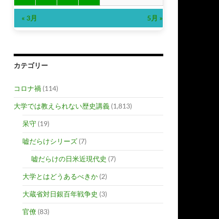
« 3月
5月 »
カテゴリー
コロナ禍
(114)
大学では教えられない歴史講義
(1,813)
呆守
(19)
嘘だらけシリーズ
(7)
嘘だらけの日米近現代史
(7)
大学とはどうあるべきか
(2)
大蔵省対日銀百年戦争史
(3)
官僚
(83)