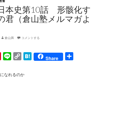
教養
日本史第10話 形骸化す
の君（倉山塾メルマガよ
倉山満
コメントする
Pi
Li
C
H
共
Share
nt
n
o
at
有
er
e
p
e
になれるのか
es
y
n
t
Li
a
n
k