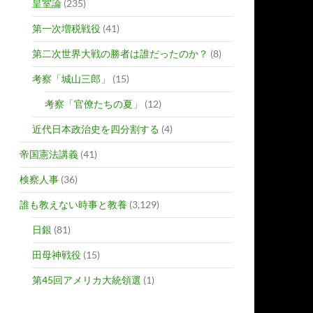
皇室論
(235)
第一次増税戦役
(41)
第二次世界大戦の勝者は誰だったのか？
(8)
考察「城山三郎」
(15)
考察「官僚たちの夏」
(12)
近代日本政治史を四分割する
(4)
帝国憲法講義
(41)
検察人事
(36)
誰も教えない時事と教養
(3,129)
日銀
(81)
田母神戦役
(15)
第45回アメリカ大統領選
(1)