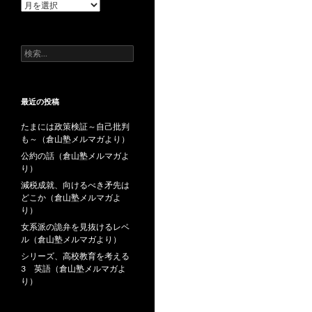
過
去
の
投
検
稿
索:
最近の投稿
たまには政策検証～自己批判
も～（倉山塾メルマガより）
公約の話（倉山塾メルマガよ
り）
減税成就、向けるべき矛先は
どこか（倉山塾メルマガよ
り）
女系派の詭弁を見抜けるレベ
ル（倉山塾メルマガより）
シリーズ、高校教育を考える
3 英語（倉山塾メルマガよ
り）