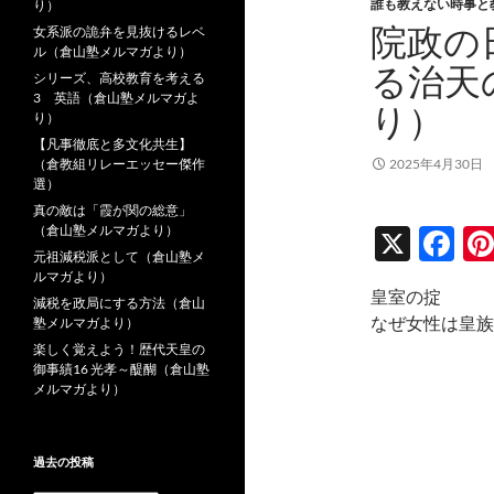
誰も教えない時事と
り）
院政の
女系派の詭弁を見抜けるレベ
ル（倉山塾メルマガより）
る治天
シリーズ、高校教育を考える
3 英語（倉山塾メルマガよ
り）
り）
【凡事徹底と多文化共生】
（倉教組リレーエッセー傑作
2025年4月30日
選）
真の敵は「霞が関の総意」
（倉山塾メルマガより）
X
F
元祖減税派として（倉山塾メ
ac
ルマガより）
皇室の掟
e
減税を政局にする方法（倉山
なぜ女性は皇族
塾メルマガより）
b
楽しく覚えよう！歴代天皇の
御事績16 光孝～醍醐（倉山塾
o
メルマガより）
o
k
過去の投稿