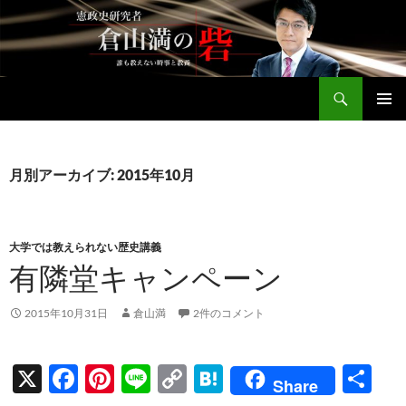
コ
ン
テ
ン
検
ツ
倉山満公式サイト
索
へ
メインメ
ス
ニュー
キ
月別アーカイブ: 2015年10月
ッ
プ
大学では教えられない歴史講義
有隣堂キャンペーン
2015年10月31日
倉山満
2件のコメント
X
F
Pi
Li
C
H
共
Share