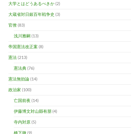
大学とはどうあるべきか
(2)
大蔵省対日銀百年戦争史
(3)
官僚
(83)
浅川雅嗣
(13)
帝国憲法改正案
(8)
憲法
(213)
憲法典
(76)
憲法無効論
(14)
政治家
(100)
亡国前夜
(14)
伊藤博文対山縣有朋
(4)
寺内対原
(5)
橋下徹
(9)