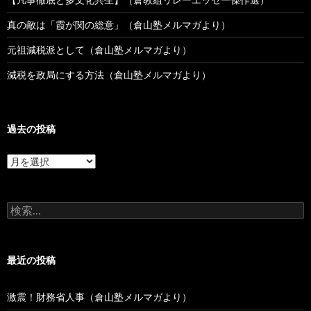
真の敵は「霞が関の総意」（倉山塾メルマガより）
元祖減税派として（倉山塾メルマガより）
減税を政局にする方法（倉山塾メルマガより）
過去の投稿
過
去
の
投
検
稿
索:
最近の投稿
激震！財務省人事（倉山塾メルマガより）