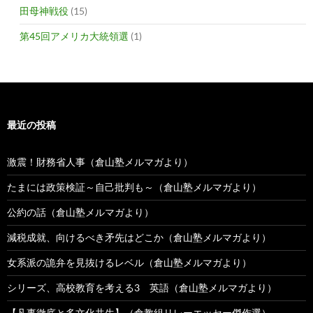
田母神戦役
(15)
第45回アメリカ大統領選
(1)
最近の投稿
激震！財務省人事（倉山塾メルマガより）
たまには政策検証～自己批判も～（倉山塾メルマガより）
公約の話（倉山塾メルマガより）
減税成就、向けるべき矛先はどこか（倉山塾メルマガより）
女系派の詭弁を見抜けるレベル（倉山塾メルマガより）
シリーズ、高校教育を考える3 英語（倉山塾メルマガより）
【凡事徹底と多文化共生】（倉教組リレーエッセー傑作選）