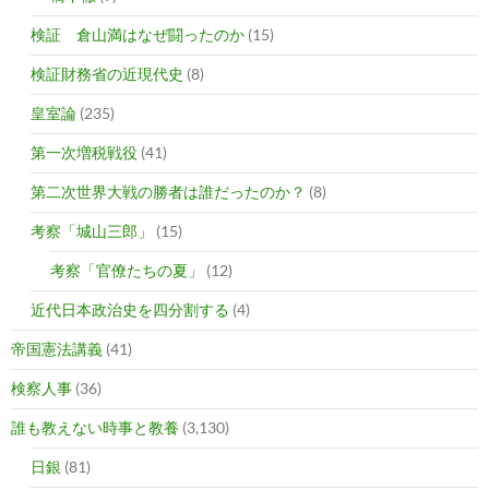
検証 倉山満はなぜ闘ったのか
(15)
検証財務省の近現代史
(8)
皇室論
(235)
第一次増税戦役
(41)
第二次世界大戦の勝者は誰だったのか？
(8)
考察「城山三郎」
(15)
考察「官僚たちの夏」
(12)
近代日本政治史を四分割する
(4)
帝国憲法講義
(41)
検察人事
(36)
誰も教えない時事と教養
(3,130)
日銀
(81)