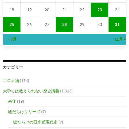
18
19
20
21
22
23
24
25
26
27
28
29
30
31
« 9月
11月 »
カテゴリー
コロナ禍
(114)
大学では教えられない歴史講義
(1,813)
呆守
(19)
嘘だらけシリーズ
(7)
嘘だらけの日米近現代史
(7)