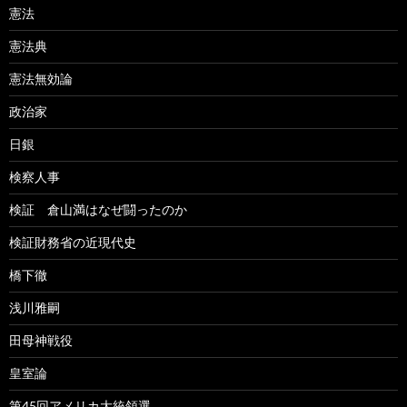
憲法
憲法典
憲法無効論
政治家
日銀
検察人事
検証 倉山満はなぜ闘ったのか
検証財務省の近現代史
橋下徹
浅川雅嗣
田母神戦役
皇室論
第45回アメリカ大統領選