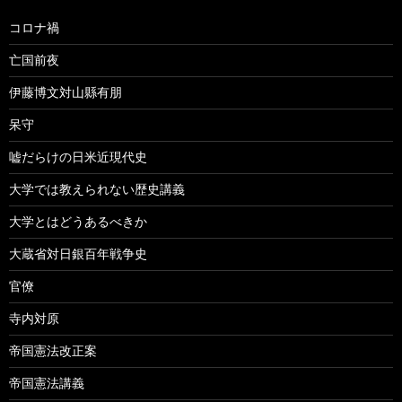
コロナ禍
亡国前夜
伊藤博文対山縣有朋
呆守
嘘だらけの日米近現代史
大学では教えられない歴史講義
大学とはどうあるべきか
大蔵省対日銀百年戦争史
官僚
寺内対原
帝国憲法改正案
帝国憲法講義