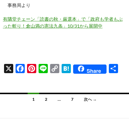
ac
nt
n
o
at
有
事務局より
e
er
e
p
e
b
es
y
n
有隣堂チェーン「読書の秋・厳選本」で「政府も学者もぶ
o
t
Li
a
った斬り！倉山満の憲法九条」10/31から展開中
o
n
k
k
X
F
Pi
Li
C
H
共
Share
ac
nt
n
o
at
有
e
er
e
p
e
b
es
y
n
投
1
2
…
7
次へ →
o
t
Li
a
稿
o
n
ナ
k
k