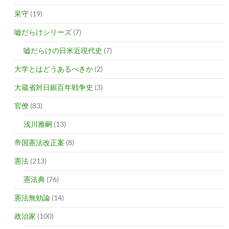
呆守
(19)
嘘だらけシリーズ
(7)
嘘だらけの日米近現代史
(7)
大学とはどうあるべきか
(2)
大蔵省対日銀百年戦争史
(3)
官僚
(83)
浅川雅嗣
(13)
帝国憲法改正案
(8)
憲法
(213)
憲法典
(76)
憲法無効論
(14)
政治家
(100)