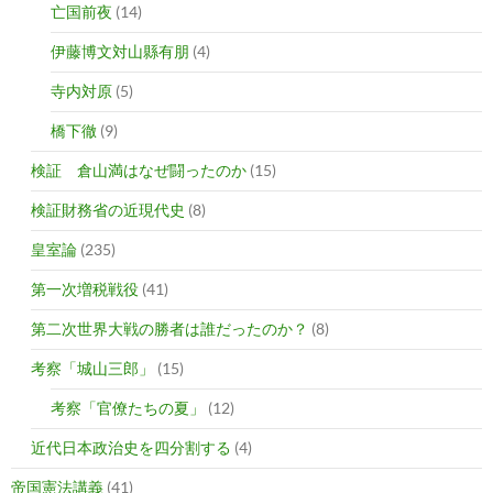
亡国前夜
(14)
伊藤博文対山縣有朋
(4)
寺内対原
(5)
橋下徹
(9)
検証 倉山満はなぜ闘ったのか
(15)
検証財務省の近現代史
(8)
皇室論
(235)
第一次増税戦役
(41)
第二次世界大戦の勝者は誰だったのか？
(8)
考察「城山三郎」
(15)
考察「官僚たちの夏」
(12)
近代日本政治史を四分割する
(4)
帝国憲法講義
(41)