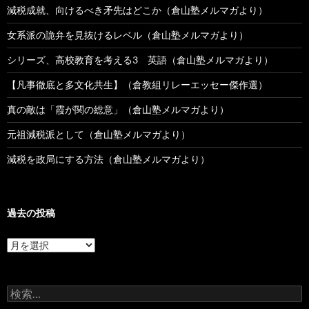
減税成就、向けるべき矛先はどこか（倉山塾メルマガより）
女系派の詭弁を見抜けるレベル（倉山塾メルマガより）
シリーズ、高校教育を考える3 英語（倉山塾メルマガより）
【凡事徹底と多文化共生】（倉教組リレーエッセー傑作選）
真の敵は「霞が関の総意」（倉山塾メルマガより）
元祖減税派として（倉山塾メルマガより）
減税を政局にする方法（倉山塾メルマガより）
過去の投稿
過
去
の
投
検
稿
索: