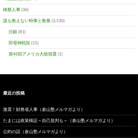
検察人事
(36)
誰も教えない時事と教養
(3,130)
日銀
(81)
田母神戦役
(15)
第45回アメリカ大統領選
(1)
最近の投稿
激震！財務省人事（倉山塾メルマガより）
たまには政策検証～自己批判も～（倉山塾メルマガより）
公約の話（倉山塾メルマガより）