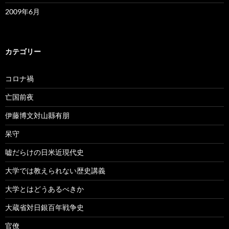
2009年6月
カテゴリー
コロナ禍
亡国前夜
伊藤博文対山縣有朋
呆守
嘘だらけの日米近現代史
大学では教えられない歴史講義
大学とはどうあるべきか
大蔵省対日銀百年戦争史
官僚