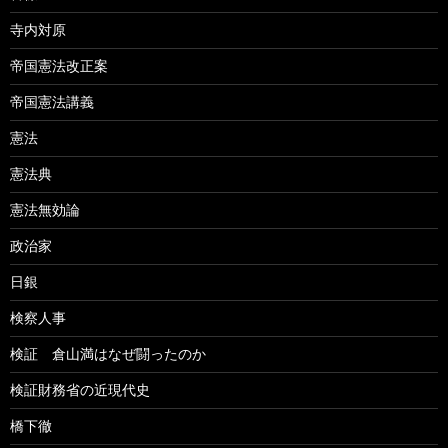
寺内対原
帝国憲法改正案
帝国憲法講義
憲法
憲法典
憲法無効論
政治家
日銀
検察人事
検証 倉山満はなぜ闘ったのか
検証財務省の近現代史
橋下徹