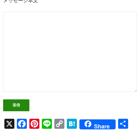
メッセージ本文
X
F
Pi
Li
C
H
共
Share
ac
nt
n
o
at
有