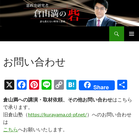
コ
ン
テ
ン
検
ツ
倉山満公式サイト
索
へ
メインメ
ス
ニュー
キ
お問い合わせ
ッ
プ
X
F
Pi
Li
C
H
共
Share
ac
nt
n
o
at
有
倉山満への講演・取材依頼、その他お問い合わせ
はこちら
e
er
e
p
e
で承ります。
b
es
y
n
旧倉山塾（
https://kurayama.cd-pf.net/
）へのお問い合わせ
o
t
Li
a
は
こちら
へお願いいたします。
o
n