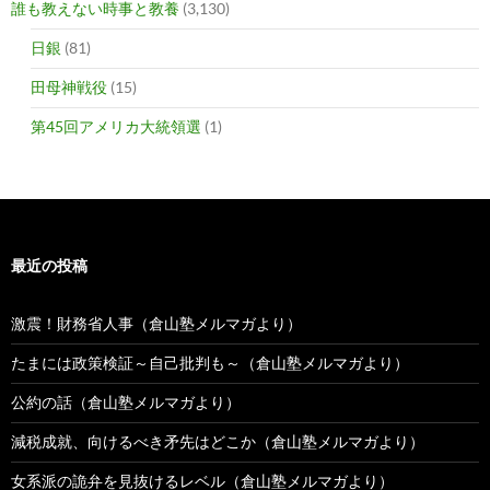
誰も教えない時事と教養
(3,130)
日銀
(81)
田母神戦役
(15)
第45回アメリカ大統領選
(1)
最近の投稿
激震！財務省人事（倉山塾メルマガより）
たまには政策検証～自己批判も～（倉山塾メルマガより）
公約の話（倉山塾メルマガより）
減税成就、向けるべき矛先はどこか（倉山塾メルマガより）
女系派の詭弁を見抜けるレベル（倉山塾メルマガより）