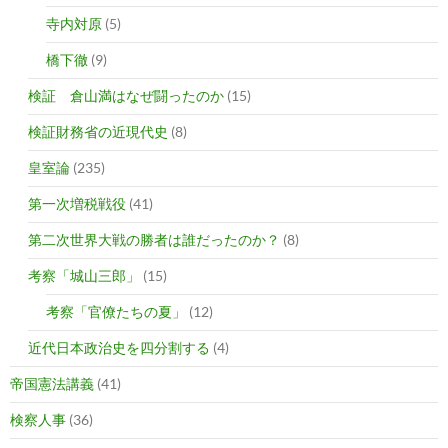
寺内対原
(5)
橋下徹
(9)
検証 倉山満はなぜ闘ったのか
(15)
検証財務省の近現代史
(8)
皇室論
(235)
第一次増税戦役
(41)
第二次世界大戦の勝者は誰だったのか？
(8)
考察「城山三郎」
(15)
考察「官僚たちの夏」
(12)
近代日本政治史を四分割する
(4)
帝国憲法講義
(41)
検察人事
(36)