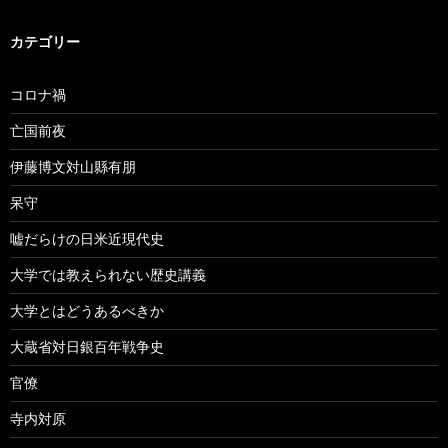
カテゴリー
コロナ禍
亡国前夜
伊藤博文対山縣有朋
呆守
嘘だらけの日米近現代史
大学では教えられない歴史講義
大学とはどうあるべきか
大蔵省対日銀百年戦争史
官僚
寺内対原