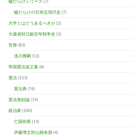
嘘だらけシリーズ
(7)
嘘だらけの日米近現代史
(7)
大学とはどうあるべきか
(2)
大蔵省対日銀百年戦争史
(3)
官僚
(83)
浅川雅嗣
(13)
帝国憲法改正案
(8)
憲法
(213)
憲法典
(76)
憲法無効論
(14)
政治家
(100)
亡国前夜
(14)
伊藤博文対山縣有朋
(4)