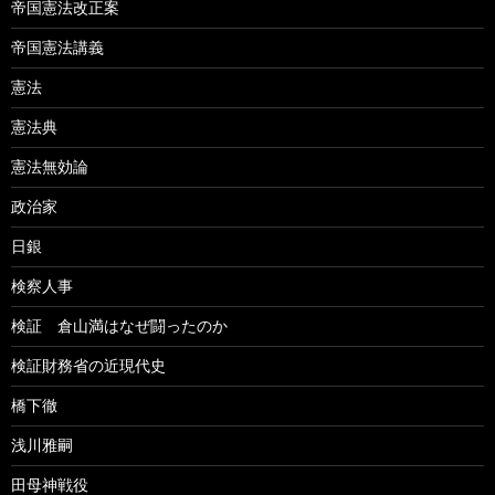
帝国憲法改正案
帝国憲法講義
憲法
憲法典
憲法無効論
政治家
日銀
検察人事
検証 倉山満はなぜ闘ったのか
検証財務省の近現代史
橋下徹
浅川雅嗣
田母神戦役