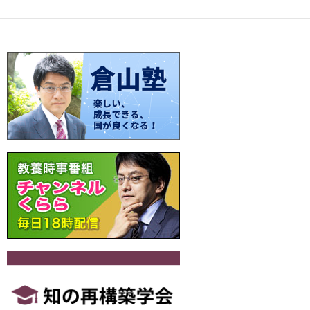
o
n
ナ
k
k
ビ
ゲ
ー
シ
ョ
ン