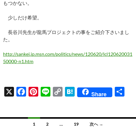
もつかない。
少しだけ希望。
長谷川先生が龍馬プロジェクトの事をご紹介下さいまし
た。
http://sankei.jp.msn.com/politics/news/120620/lcl120620031
50000-n1.htm
X
F
Pi
Li
C
H
共
Share
ac
nt
n
o
at
有
e
er
e
p
e
b
es
y
n
投
1
2
…
19
次へ →
o
t
Li
a
稿