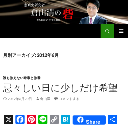
コ
ン
テ
ン
検
ツ
倉山満公式サイト
索
へ
メインメ
ス
ニュー
キ
月別アーカイブ: 2012年6月
ッ
プ
誰も教えない時事と教養
忌々しい日に少しだけ希望
2012年6月20日
倉山満
コメントする
X
F
Pi
Li
C
H
共
Share