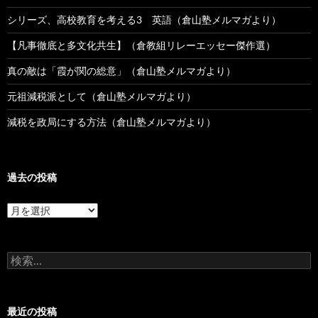
シリーズ、高校教育を考える3 英語（倉山塾メルマガより）
【凡事徹底と多文化共生】（倉教組リレーエッセー傑作選）
真の敵は「霞が関の総意」（倉山塾メルマガより）
元祖減税派として（倉山塾メルマガより）
減税を政局にする方法（倉山塾メルマガより）
過去の投稿
過
去
の
投
検
稿
索:
最近の投稿