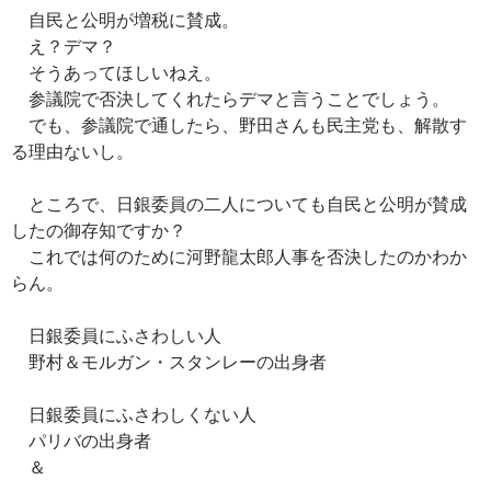
ac
nt
n
o
at
有
自民と公明が増税に賛成。
e
er
e
p
e
え？デマ？
b
es
y
n
そうあってほしいねえ。
o
t
Li
a
参議院で否決してくれたらデマと言うことでしょう。
でも、参議院で通したら、野田さんも民主党も、解散す
o
n
る理由ないし。
k
k
ところで、日銀委員の二人についても自民と公明が賛成
したの御存知ですか？
これでは何のために河野龍太郎人事を否決したのかわか
らん。
日銀委員にふさわしい人
野村＆モルガン・スタンレーの出身者
日銀委員にふさわしくない人
パリバの出身者
＆