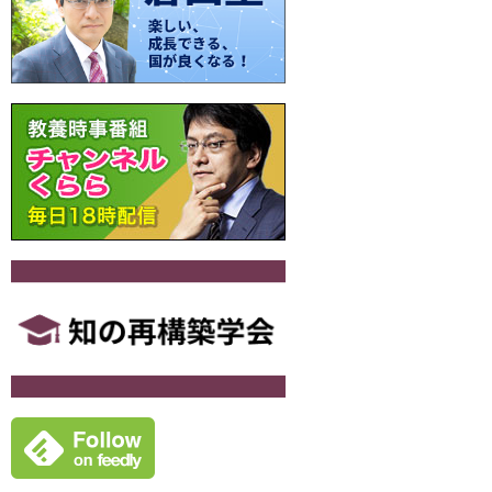
ー
シ
ョ
ン