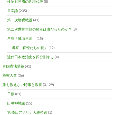
検証財務省の近現代史
(8)
皇室論
(235)
第一次増税戦役
(41)
第二次世界大戦の勝者は誰だったのか？
(8)
考察「城山三郎」
(15)
考察「官僚たちの夏」
(12)
近代日本政治史を四分割する
(4)
帝国憲法講義
(41)
検察人事
(36)
誰も教えない時事と教養
(3,129)
日銀
(81)
田母神戦役
(15)
第45回アメリカ大統領選
(1)