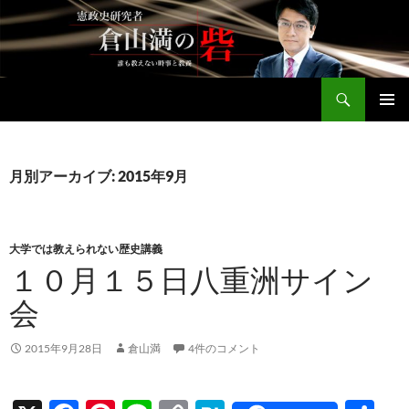
コ
ン
テ
ン
検
ツ
倉山満公式サイト
索
へ
メインメ
ス
ニュー
キ
月別アーカイブ: 2015年9月
ッ
プ
大学では教えられない歴史講義
１０月１５日八重洲サイン
会
2015年9月28日
倉山満
4件のコメント