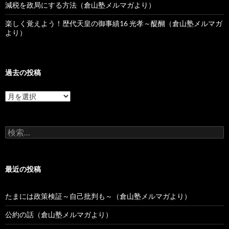
減税を政局にする方法（倉山塾メルマガより）
楽しく覚えよう！歴代天皇の御事績16 光孝～醍醐（倉山塾メルマガ
より）
過去の投稿
過
去
の
投
検
稿
索:
最近の投稿
たまには政策検証～自己批判も～（倉山塾メルマガより）
公約の話（倉山塾メルマガより）