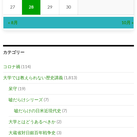
27
28
29
30
« 8月
10月 »
カテゴリー
コロナ禍
(114)
大学では教えられない歴史講義
(1,813)
呆守
(19)
嘘だらけシリーズ
(7)
嘘だらけの日米近現代史
(7)
大学とはどうあるべきか
(2)
大蔵省対日銀百年戦争史
(3)