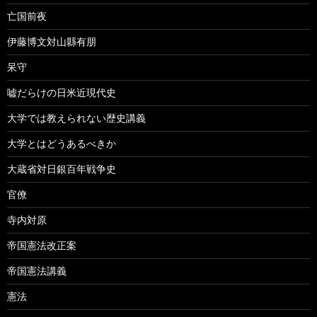
亡国前夜
伊藤博文対山縣有朋
呆守
嘘だらけの日米近現代史
大学では教えられない歴史講義
大学とはどうあるべきか
大蔵省対日銀百年戦争史
官僚
寺内対原
帝国憲法改正案
帝国憲法講義
憲法