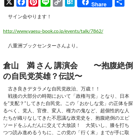
X
F
Pi
Li
C
H
共
Share
ac
nt
n
o
at
有
サイン会やります！
e
er
e
p
e
b
es
y
n
http://www.yaesu-book.co.jp/events/talk/7862/
o
t
Li
a
八重洲ブックセンターさんより。
o
n
k
k
倉山 満 さん 講演会 〜抱腹絶倒
の自民党英雄？伝説〜
古き良きデタラメな自民党政治、万歳！！
戦後の大部分の時期において「政権与党」となり、日本
を“支配？”してきた自民党。この「おかしな党」の正体を探
るべく、党人、官僚、変人、権力の鬼など、超個性的な人
たちが織りなしてきた不思議な政党史を、抱腹絶倒のエピ
ソードをふんだんに交えて大放談！ 大笑いし、膝を打ち
つつ読み進めるうちに、この党の「行く末」までが手に取