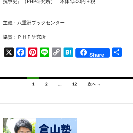
抗争史』（PHP研究所） 本体1,500円＋税
主催：八重洲ブックセンター
協賛：ＰＨＰ研究所
X
F
Pi
Li
C
H
共
Share
ac
nt
n
o
at
有
e
er
e
p
e
b
es
y
n
投
1
2
…
12
次へ →
o
t
Li
a
稿
o
n
ナ
k
k
ビ
ゲ