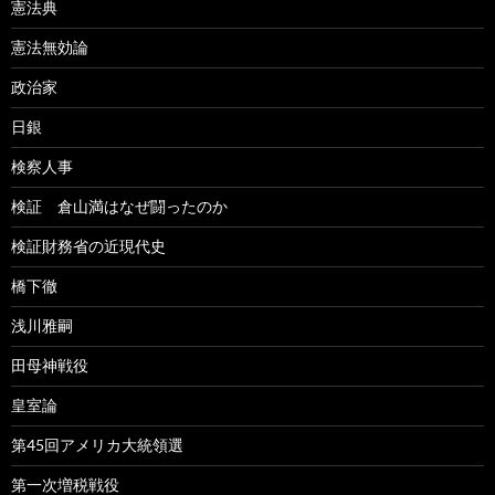
憲法典
憲法無効論
政治家
日銀
検察人事
検証 倉山満はなぜ闘ったのか
検証財務省の近現代史
橋下徹
浅川雅嗣
田母神戦役
皇室論
第45回アメリカ大統領選
第一次増税戦役