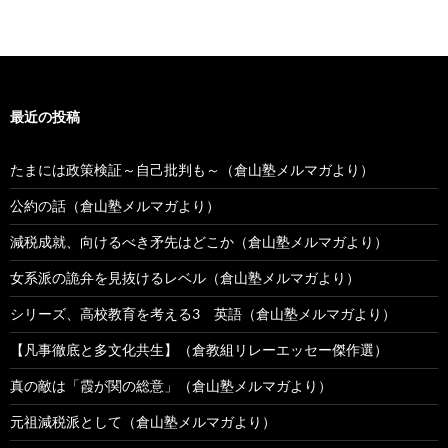
最近の投稿
たまには政策検証～自己批判も～（倉山塾メルマガより）
公約の話（倉山塾メルマガより）
減税成就、向けるべき矛先はどこか（倉山塾メルマガより）
女系派の詭弁を見抜けるレベル（倉山塾メルマガより）
シリーズ、高校教育を考える3 英語（倉山塾メルマガより）
【凡事徹底と多文化共生】（倉教組リレーエッセー傑作選）
真の敵は「霞が関の総意」（倉山塾メルマガより）
元祖減税派として（倉山塾メルマガより）