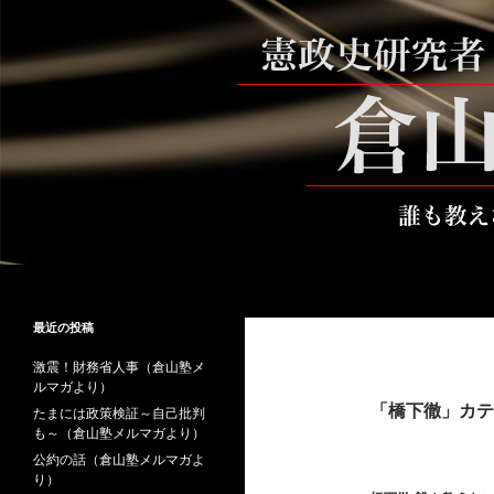
コ
ン
テ
ン
ツ
へ
ス
キ
ッ
プ
検
倉山満公式サイト
索
倉山満の砦～誰も教えない時事と教
最近の投稿
養
激震！財務省人事（倉山塾メ
ルマガより）
「橋下徹」カテ
たまには政策検証～自己批判
も～（倉山塾メルマガより）
公約の話（倉山塾メルマガよ
り）