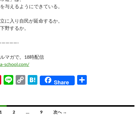
を与えるようにできている。
立に入り自民が延命するか。
下野するか。
—————-
ルマガで。18時配信
a-school.com/
Pi
Li
C
H
共
Share
nt
n
o
at
有
er
e
p
e
es
y
n
1
2
…
9
次へ →
t
Li
a
n