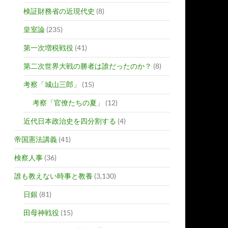
検証財務省の近現代史
(8)
皇室論
(235)
第一次増税戦役
(41)
第二次世界大戦の勝者は誰だったのか？
(8)
考察「城山三郎」
(15)
考察「官僚たちの夏」
(12)
近代日本政治史を四分割する
(4)
帝国憲法講義
(41)
検察人事
(36)
誰も教えない時事と教養
(3,130)
日銀
(81)
田母神戦役
(15)