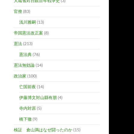
大蔵省対日銀百年戦争史
(3)
官僚
(83)
浅川雅嗣
(13)
帝国憲法改正案
(8)
憲法
(213)
憲法典
(76)
憲法無効論
(14)
政治家
(100)
亡国前夜
(14)
伊藤博文対山縣有朋
(4)
寺内対原
(5)
橋下徹
(9)
検証 倉山満はなぜ闘ったのか
(15)