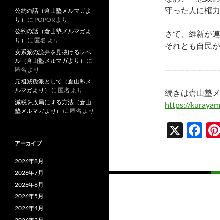
守った人に権力
公約の話（倉山塾メルマガよ
り）
に
POPOR
より
公約の話（倉山塾メルマガよ
さて、維新が連
り）
に
匿名
より
それとも自民が
女系派の詭弁を見抜けるレベ
ル（倉山塾メルマガより）
に
————————
匿名
より
元祖減税派として（倉山塾メ
ルマガより）
に
匿名
より
続きは倉山塾メ
減税を政局にする方法（倉山
https://kurayam
塾メルマガより）
に
匿名
より
X
F
ac
アーカイブ
e
2026年8月
b
2026年7月
投
2026年6月
o
稿
2026年5月
o
2026年4月
ナ
2026年3月