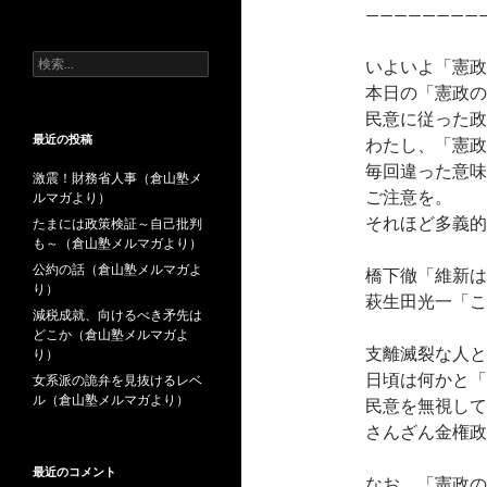
去
————————
の
投
検
いよいよ「憲政
稿
索:
本日の「憲政の
民意に従った政
最近の投稿
わたし、「憲政
毎回違った意味
激震！財務省人事（倉山塾メ
ご注意を。
ルマガより）
それほど多義的
たまには政策検証～自己批判
も～（倉山塾メルマガより）
公約の話（倉山塾メルマガよ
橋下徹「維新は
り）
萩生田光一「こ
減税成就、向けるべき矛先は
どこか（倉山塾メルマガよ
支離滅裂な人と
り）
日頃は何かと「
女系派の詭弁を見抜けるレベ
ル（倉山塾メルマガより）
民意を無視して
さんざん金権政
最近のコメント
なお、「憲政の