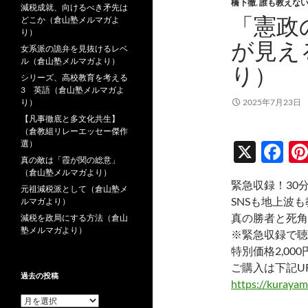
橋下徹
,
誰も教えな
減税成就、向けるべき矛先は
「憲政
どこか（倉山塾メルマガよ
り）
が見え
女系派の詭弁を見抜けるレベ
ル（倉山塾メルマガより）
り）
シリーズ、高校教育を考える
3 英語（倉山塾メルマガよ
り）
2025年7月23日
【凡事徹底と多文化共生】
（倉教組リレーエッセー傑作
選）
X
F
真の敵は「霞が関の総意」
ac
（倉山塾メルマガより）
緊急収録！30
e
元祖減税派として（倉山塾メ
SNSも地上波
ルマガより）
b
真の勝者と死角
減税を政局にする方法（倉山
塾メルマガより）
o
※緊急収録で聴
特別価格2,00
o
ご購入は下記U
k
過去の投稿
https://kuraya
過