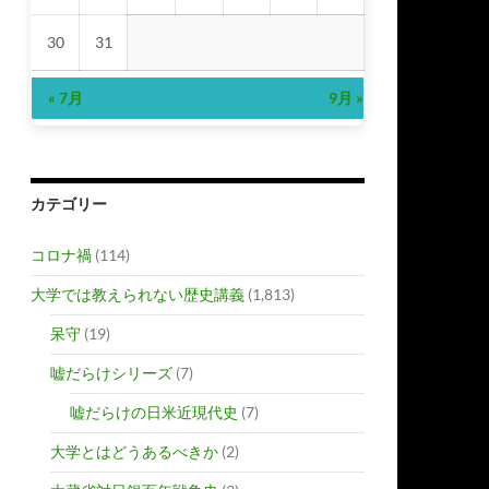
30
31
« 7月
9月 »
カテゴリー
コロナ禍
(114)
大学では教えられない歴史講義
(1,813)
呆守
(19)
嘘だらけシリーズ
(7)
嘘だらけの日米近現代史
(7)
大学とはどうあるべきか
(2)