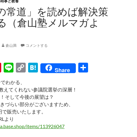
い時事と教養
の常道」を読めば解決策
る（倉山塾メルマガよ
倉山満
コメントする
Pi
Li
C
H
共
Share
nt
n
o
at
有
分でわかる、
er
e
p
e
も教えてくれない参議院選挙の深層！
es
y
n
！そして今後の展望は？
t
Li
a
きづらい部分がございますため、
0円で販売いたします。
n
RLより
k
ma.base.shop/items/113926047