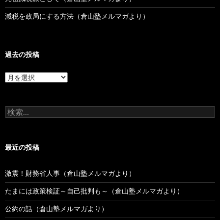
減税を政局にする方法（倉山塾メルマガより）
過去の投稿
過
去
の
投
検
稿
索:
最近の投稿
激震！財務省人事（倉山塾メルマガより）
たまには政策検証～自己批判も～（倉山塾メルマガより）
公約の話（倉山塾メルマガより）