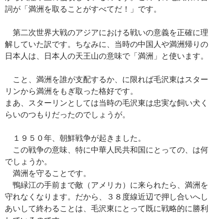
詞が「満洲を取ることがすべてだ！」です。
第二次世界大戦のアジアにおける戦いの意義を正確に理
解していた訳です。ちなみに、当時の中国人や満洲帰りの
日本人は、日本人の天王山の意味で「満洲」と使います。
こと、満洲を誰が支配するか、に限れば毛沢東はスター
リンから満洲をもぎ取った格好です。
まあ、スターリンとしては当時の毛沢東は忠実な飼い犬く
らいのつもりだったのでしょうが。
１９５０年、朝鮮戦争が起きました。
この戦争の意味、特に中華人民共和国にとっての、は何
でしょうか。
満洲を守ることです。
鴨緑江の手前まで敵（アメリカ）に来られたら、満洲を
守れなくなります。だから、３８度線近辺で押し合いへし
あいして終わることは、毛沢東にとって既に戦略的に勝利