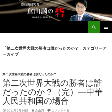
コ
ン
テ
ン
検
ツ
倉山満公式サイト
索
へ
メインメ
ス
ニュー
キ
「第二次世界大戦の勝者は誰だったのか？」カテゴリーア
ッ
ーカイブ
プ
第二次世界大戦の勝者は誰だったのか？
第二次世界大戦の勝者は誰
だったのか？（完）―中華
人民共和国の場合
2011年2月26日
倉山満
コメントする