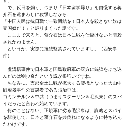
す。
で、反日を煽り、つまり「日本留学帰り」を自慢する蒋
介石を遠まわしに攻撃しながら、
「中国人民は抗日戦で一致団結を！日本人を殺さない奴は
売国奴だ！」と煽りまくった訳です。
ここまで来ると、蒋介石は日本に戦を仕掛けないと暗殺
されかねません。
というか、実際に拉致監禁されていますし。（西安事
件）
盧溝橋事件で日本軍と国民政府軍の双方に銃弾をぶち込
んだのは劉少奇だという説が根強いですね。
ちなみに、支那全土に戦が拡大する契機となった大山中
尉虐殺事件の首謀者である張治中は、
コミンテルン＆中共（つまりスターリン＆毛沢東）のスパ
イだったと言われ始めています。
何のことはない、正規軍に劣る毛沢東は、謀略とスパイ
を駆使して、日本と蒋介石を共倒れになるように持ち込ん
だわけです。