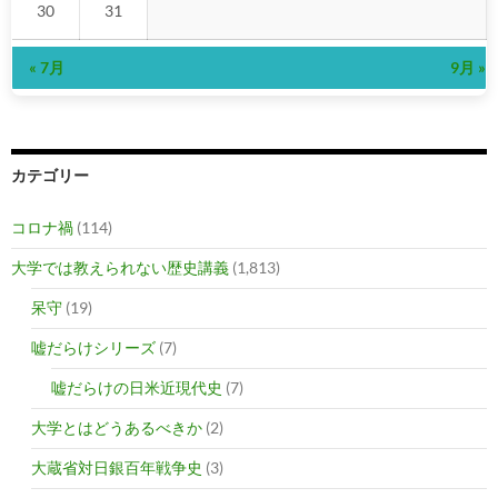
30
31
« 7月
9月 »
カテゴリー
コロナ禍
(114)
大学では教えられない歴史講義
(1,813)
呆守
(19)
嘘だらけシリーズ
(7)
嘘だらけの日米近現代史
(7)
大学とはどうあるべきか
(2)
大蔵省対日銀百年戦争史
(3)