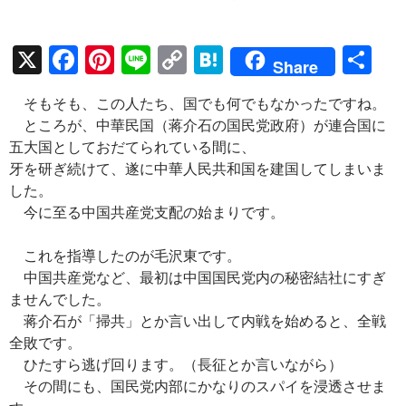
X
F
Pi
Li
C
H
共
Share
ac
nt
n
o
at
有
そもそも、この人たち、国でも何でもなかったですね。
e
er
e
p
e
ところが、中華民国（蒋介石の国民党政府）が連合国に
b
es
y
n
五大国としておだてられている間に、
o
t
Li
a
牙を研ぎ続けて、遂に中華人民共和国を建国してしまいま
した。
o
n
今に至る中国共産党支配の始まりです。
k
k
これを指導したのが毛沢東です。
中国共産党など、最初は中国国民党内の秘密結社にすぎ
ませんでした。
蒋介石が「掃共」とか言い出して内戦を始めると、全戦
全敗です。
ひたすら逃げ回ります。（長征とか言いながら）
その間にも、国民党内部にかなりのスパイを浸透させま