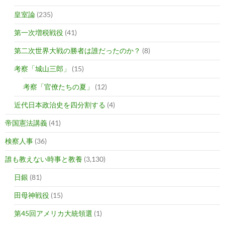
皇室論
(235)
第一次増税戦役
(41)
第二次世界大戦の勝者は誰だったのか？
(8)
考察「城山三郎」
(15)
考察「官僚たちの夏」
(12)
近代日本政治史を四分割する
(4)
帝国憲法講義
(41)
検察人事
(36)
誰も教えない時事と教養
(3,130)
日銀
(81)
田母神戦役
(15)
第45回アメリカ大統領選
(1)