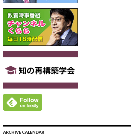
ョ
ン
ARCHIVE CALENDAR