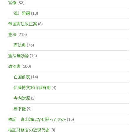
官僚
(83)
浅川雅嗣
(13)
帝国憲法改正案
(8)
憲法
(213)
憲法典
(76)
憲法無効論
(14)
政治家
(100)
亡国前夜
(14)
伊藤博文対山縣有朋
(4)
寺内対原
(5)
橋下徹
(9)
検証 倉山満はなぜ闘ったのか
(15)
検証財務省の近現代史
(8)