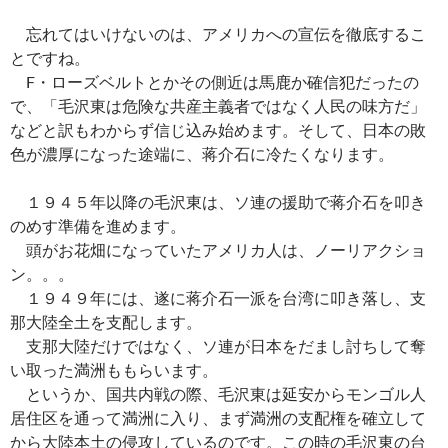
忘れてはいけないのは、アメリカへの宣伝を徹底するこ
とですね。
F・ローズベルトとかその側近は馬鹿か確信犯だったの
で、「毛沢東は危険な共産主義者ではなく人民の味方だ」
などと訳もわからず信じ込み始めます。そして、日本の敗
色が濃厚になった途端に、蒋介石に冷たくなります。
１９４５年以降の毛沢東は、ソ連の援助で蒋介石を叩き
のめす準備を進めます。
頭がお花畑になっていたアメリカ人は、ノーリアクショ
ン。。。
１９４９年には、遂に蒋介石一派を台湾に叩き落し、支
那大陸全土を支配します。
支那大陸だけではなく、ソ連が日本をだまし討ちして奪
い取った満洲ももらいます。
というか、国共内戦の際、毛沢東は延安からモンゴル人
居住区を通って満洲に入り、まず満洲の支配権を確立して
から大陸本土の侵攻しているのです。この時の毛沢東の台