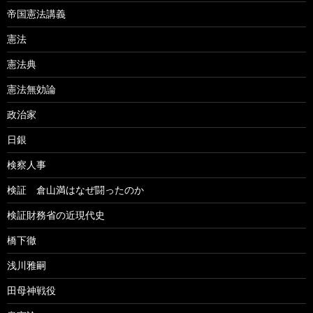
帝国憲法講義
憲法
憲法典
憲法無効論
政治家
日銀
検察人事
検証 倉山満はなぜ闘ったのか
検証財務省の近現代史
橋下徹
浅川雅嗣
田母神戦役