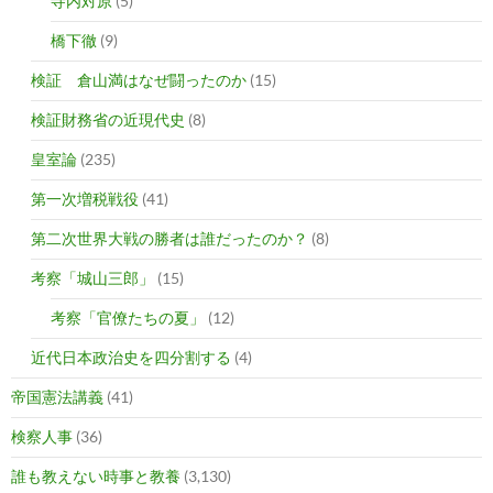
寺内対原
(5)
橋下徹
(9)
検証 倉山満はなぜ闘ったのか
(15)
検証財務省の近現代史
(8)
皇室論
(235)
第一次増税戦役
(41)
第二次世界大戦の勝者は誰だったのか？
(8)
考察「城山三郎」
(15)
考察「官僚たちの夏」
(12)
近代日本政治史を四分割する
(4)
帝国憲法講義
(41)
検察人事
(36)
誰も教えない時事と教養
(3,130)