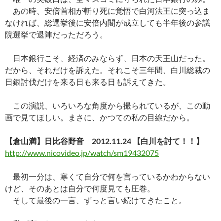
あの時、安倍首相が斬り死に覚悟で白河法王に突っ込ま
なければ、総選挙後に安倍内閣が成立しても半年後の参議
院選挙で退陣だっただろう。
日本銀行こそ、経済のみならず、日本の天王山だった。
だから、それだけを訴えた。それこそ三年間、白川総裁の
日銀討伐だけを来る日も来る日も訴えてきた。
この演説、いろいろな角度から撮られているが、この動
画で見てほしい。まさに、かつての私の目線だから。
【倉山満】日比谷野音 2012.11.24 【白川を討て！！】
http://www.nicovideo.jp/watch/sm19432075
最初一分は、寒くて自分で何を言っているかわからない
けど、そのあとは自分で何度見ても圧巻。
そして最後の一言、ずっと言い続けてきたこと。