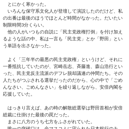
とにかく寒かった。
いろんな保守系文化人が登壇して演説したのだけど、私
の出番は最後のほうでほとんど時間がなかった。だいたい
制限時間3分くらい。
他の人がいつもの自説に「民主党政権打倒」を付け加え
るような話の中、私は一言も「民主党」とか「野田」とい
う単語を出さなかった。
よく「三年半の最悪の民主党政権」というけど、それに
一番抵抗していたのが、宮崎岳志、斉藤進、森山浩行とい
った、民主党反主流派のデフレ脱却議連の仲間たち。その
人たちがつぶされる選挙だったのだから、心の中で「ごめ
んなさい、ごめんなさい」を繰り返しながら、安倍内閣を
応援していた。
はっきり言えば、あの時の解散総選挙は野田首相が安倍
総裁に仕掛けた最後の罠だった。
まさに八方のうち七方をふさがれていた。
唯一の突破口は、全マスコミに守られた日本銀行のみ。