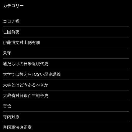
カテゴリー
コロナ禍
亡国前夜
伊藤博文対山縣有朋
呆守
嘘だらけの日米近現代史
大学では教えられない歴史講義
大学とはどうあるべきか
大蔵省対日銀百年戦争史
官僚
寺内対原
帝国憲法改正案