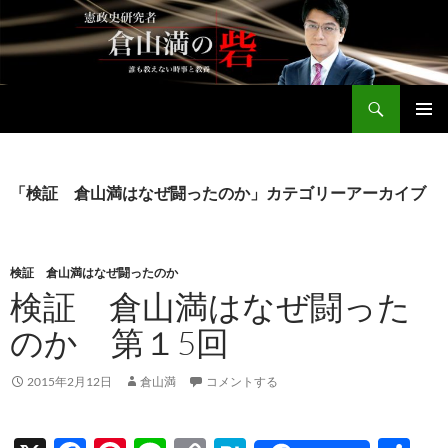
コ
ン
テ
ン
検
ツ
倉山満公式サイト
索
へ
メインメ
ス
ニュー
キ
「検証 倉山満はなぜ闘ったのか」カテゴリーアーカイブ
ッ
プ
検証 倉山満はなぜ闘ったのか
検証 倉山満はなぜ闘った
のか 第１5回
2015年2月12日
倉山満
コメントする