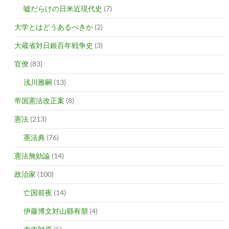
嘘だらけの日米近現代史
(7)
大学とはどうあるべきか
(2)
大蔵省対日銀百年戦争史
(3)
官僚
(83)
浅川雅嗣
(13)
帝国憲法改正案
(8)
憲法
(213)
憲法典
(76)
憲法無効論
(14)
政治家
(100)
亡国前夜
(14)
伊藤博文対山縣有朋
(4)