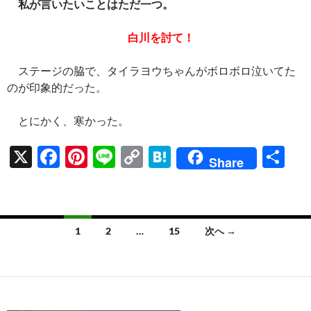
私が言いたいことはただ一つ。
白川を討て！
ステージの脇で、タイラヨウちゃんがボロボロ泣いてた
のが印象的だった。
とにかく、寒かった。
X
F
Pi
Li
C
H
共
Share
ac
nt
n
o
at
有
e
er
e
p
e
b
es
y
n
投
1
2
…
15
次へ →
o
t
Li
a
稿
o
n
ナ
k
k
ビ