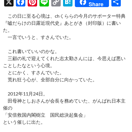
X
F
Pi
Li
C
H
共
Share
ac
nt
n
o
at
有
この日に至る心境は、chくららの今月のサポーター特典
e
er
e
p
e
『嘘だらけの日露近現代史』あとがき（封印版）に書い
b
es
y
n
た。
o
t
Li
a
一言でいうと、すさんでいた。
o
n
これ書いていいのかな。
k
k
三顧の礼で迎えてくれた志太勤さんには、今思えば悪い
ことしたなという心境。
とにかく、すさんでいた。
荒れ狂う心が、全部自分に向かっていた。
2012年11月24日。
田母神としおさんが会長を務めていた、がんばれ日本主
催の
「安倍救国内閣樹立 国民総決起集会」
という催しに出た。