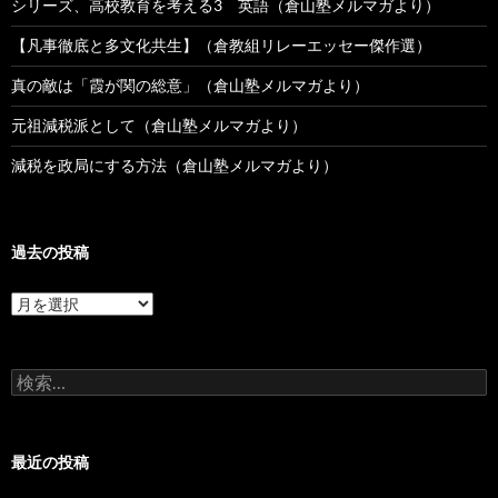
シリーズ、高校教育を考える3 英語（倉山塾メルマガより）
【凡事徹底と多文化共生】（倉教組リレーエッセー傑作選）
真の敵は「霞が関の総意」（倉山塾メルマガより）
元祖減税派として（倉山塾メルマガより）
減税を政局にする方法（倉山塾メルマガより）
過去の投稿
過
去
の
投
検
稿
索:
最近の投稿