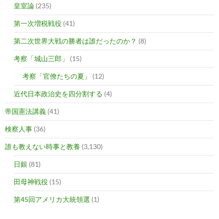
皇室論
(235)
第一次増税戦役
(41)
第二次世界大戦の勝者は誰だったのか？
(8)
考察「城山三郎」
(15)
考察「官僚たちの夏」
(12)
近代日本政治史を四分割する
(4)
帝国憲法講義
(41)
検察人事
(36)
誰も教えない時事と教養
(3,130)
日銀
(81)
田母神戦役
(15)
第45回アメリカ大統領選
(1)