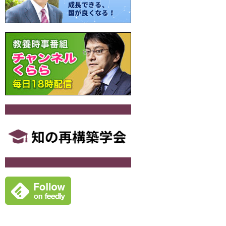
シ
ョ
ン