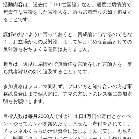
活動内容は、過去に「TPP亡国論」など、過度に扇情的で
無責任な言論をした言論人を、落ち武者狩りの如く追及す
ることです。
誤解の無いように言っておくと、賛成論に与するのでもな
く、お立場からの反対論、ましてやまじめな言論としての
反対論をおちょくる意図はありません。
趣旨は「過度に扇情的で無責任な言論をした言論人を、落
ち武者狩りの如く追及すること」です。
参加資格はプロアマ問わず。プロの方と知り合いの方は事
務総長倉山まで個人的に、アマの方は下のレス欄に参加表
明をお願いします。
目標人数は毎月2000人ですが、１口1万円の寄付とかイベ
ントやってカンパを集めたりしません。寄付をされても、
チャンネルくららの活動資金にはしません（笑）。もちろ
ん、映画「クラノーマルアクティビティー２」も作りませ