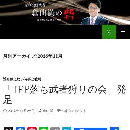
コ
ン
テ
ン
検
ツ
倉山満公式サイト
索
へ
メインメ
ス
ニュー
キ
月別アーカイブ: 2016年11月
ッ
プ
誰も教えない時事と教養
「TPP落ち武者狩りの会」発
足
2016年11月29日
倉山満
10件のコメント