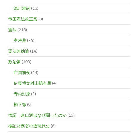
浅川雅嗣
(13)
帝国憲法改正案
(8)
憲法
(213)
憲法典
(76)
憲法無効論
(14)
政治家
(100)
亡国前夜
(14)
伊藤博文対山縣有朋
(4)
寺内対原
(5)
橋下徹
(9)
検証 倉山満はなぜ闘ったのか
(15)
検証財務省の近現代史
(8)