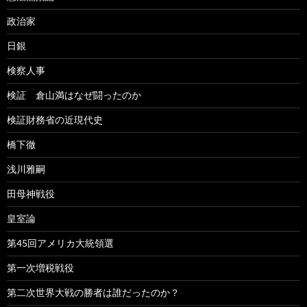
政治家
日銀
検察人事
検証 倉山満はなぜ闘ったのか
検証財務省の近現代史
橋下徹
浅川雅嗣
田母神戦役
皇室論
第45回アメリカ大統領選
第一次増税戦役
第二次世界大戦の勝者は誰だったのか？