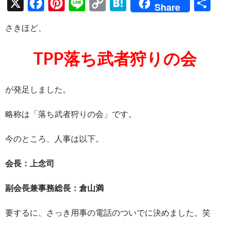
X
F
Pi
Li
C
H
共
Share
ac
nt
n
o
at
有
さきほど、
e
er
e
p
e
b
es
y
n
TPP落ち武者狩りの会
o
t
Li
a
o
n
が発足しました。
k
k
略称は「落ち武者狩りの会」です。
今のところ、人事は以下。
会長：上念司
副会長兼事務総長：倉山満
要するに、さっき用事の電話のついでに決めました。笑