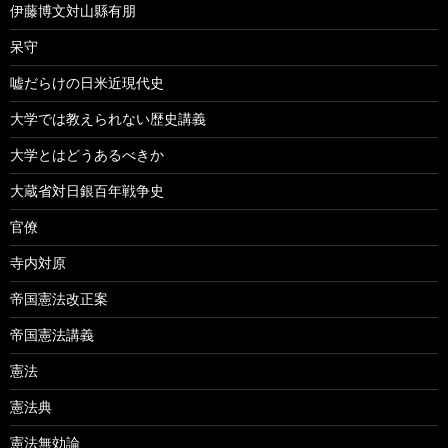
伊藤博文対山縣有朋
呆守
嘘だらけの日米近現代史
大学では教えられない歴史講義
大学とはどうあるべきか
大蔵省対日銀百年戦争史
官僚
寺内対原
帝国憲法改正案
帝国憲法講義
憲法
憲法典
憲法無効論