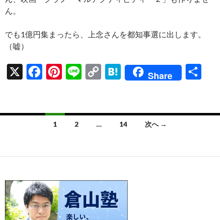
ん。
でも1億円集まったら、上念さんを都知事選に出します。
（嘘）
X
F
Pi
Li
C
H
共
Share
ac
nt
n
o
at
有
e
er
e
p
e
b
es
y
n
投
1
2
…
14
次へ →
o
t
Li
a
稿
o
n
ナ
k
k
ビ
ゲ
ー