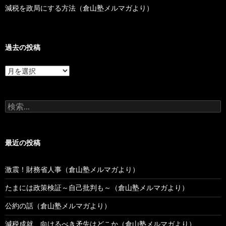
減税を政局にする方法（倉山塾メルマガより）
過去の投稿
過
去
の
投
検
稿
索:
最近の投稿
激震！財務省人事（倉山塾メルマガより）
たまには政策検証～自己批判も～（倉山塾メルマガより）
公約の話（倉山塾メルマガより）
減税成就、向けるべき矛先はどこか（倉山塾メルマガより）