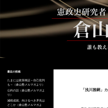
コ
ン
テ
ン
ツ
へ
ス
キ
ッ
プ
検
倉山満公式サイト
索
倉山満の砦～誰も教えない時事と教
最近の投稿
養
たまには政策検証～自己批判
も～（倉山塾メルマガより）
「浅川雅嗣」カ
公約の話（倉山塾メルマガよ
り）
減税成就、向けるべき矛先は
どこか（倉山塾メルマガよ