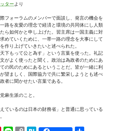
ッター
より
際フォーラムのメンバーで面談し、発言の機会を
一路を友愛の理念で経済と環境の共同体にし人類
たら如何かと申し上げた。習主席は一国主義に対
求めていくために、一帯一路の理念を大事にして
を作り上げていきたいと述べられた。
天下もって公と為す」という言葉を使った。礼記
文がよく使ったと聞く。政治は為政者のためにあ
ての民のためにあるということだ。皆が一緒に利
が望ましく、国際協力で共に繁栄しようとも述べ
政者に聞かせたい言葉である。
党麻生派のこと。
えているのは日本の財務省」と普通に思っている
。