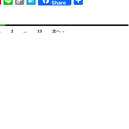
Pi
Li
C
H
共
Share
nt
n
o
at
有
er
e
p
e
es
y
n
1
2
…
13
次へ →
t
Li
a
n
k