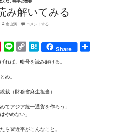
教えない時事と教養
読み解いてみる
倉山満
コメントする
Pi
Li
C
H
共
Share
nt
n
o
at
有
げれば、暗号を読み解ける。
er
e
p
e
es
y
n
とめ。
t
Li
a
総裁（財務省麻生担当）
n
k
めてアジア統一通貨を作ろう」
はやめない」
たら習近平がこんなこと。