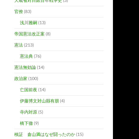
大蔵省対日銀百年戦争史
(3)
官僚
(83)
浅川雅嗣
(13)
帝国憲法改正案
(8)
憲法
(213)
憲法典
(76)
憲法無効論
(14)
政治家
(100)
亡国前夜
(14)
伊藤博文対山縣有朋
(4)
寺内対原
(5)
橋下徹
(9)
検証 倉山満はなぜ闘ったのか
(15)