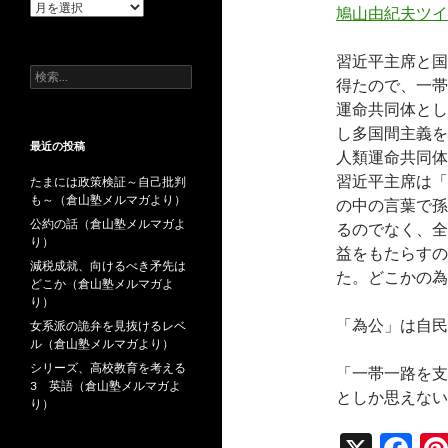
過
鳩山由紀夫ツイ
去
の
習近平主席と国
投
検
稿
得たので、一帯
索:
運命共同体とし
し多国間主義を
最近の投稿
人類運命共同体
習近平主席は「
たまには政策検証～自己批判
も～（倉山塾メルマガより）
の中の言葉で孫
公約の話（倉山塾メルマガよ
るのでなく、全
り）
益をもたらすの
減税成就、向けるべき矛先は
た。どこかの為
どこか（倉山塾メルマガよ
り）
「為公」は自民
女系派の詭弁を見抜けるレベ
ル（倉山塾メルマガより）
シリーズ、高校教育を考える
「一帯一路を支
3 英語（倉山塾メルマガよ
としか思えない
り）