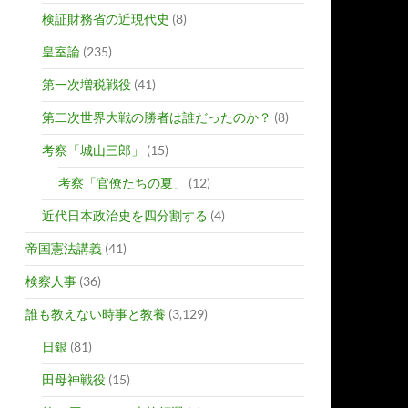
検証財務省の近現代史
(8)
皇室論
(235)
第一次増税戦役
(41)
第二次世界大戦の勝者は誰だったのか？
(8)
考察「城山三郎」
(15)
考察「官僚たちの夏」
(12)
近代日本政治史を四分割する
(4)
帝国憲法講義
(41)
検察人事
(36)
誰も教えない時事と教養
(3,129)
日銀
(81)
田母神戦役
(15)