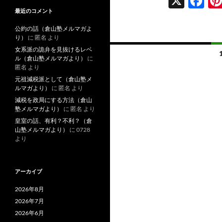
X
F
ac
最近のコメント
e
公約の話（倉山塾メルマガよ
り）
に
匿名
より
b
投
女系派の詭弁を見抜けるレベ
o
ル（倉山塾メルマガより）
に
稿
匿名
より
o
元祖減税派として（倉山塾メ
ナ
ルマガより）
に
匿名
より
k
減税を政局にする方法（倉山
ビ
塾メルマガより）
に
匿名
より
ゲ
皇室の話、有利？不利？（倉
山塾メルマガより）
に
0728
ー
より
シ
ョ
アーカイブ
ン
2026年8月
2026年7月
2026年6月