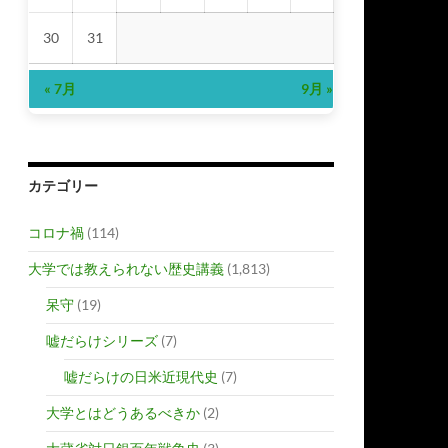
30
31
« 7月
9月 »
カテゴリー
コロナ禍
(114)
大学では教えられない歴史講義
(1,813)
呆守
(19)
嘘だらけシリーズ
(7)
嘘だらけの日米近現代史
(7)
大学とはどうあるべきか
(2)