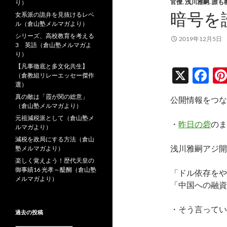
官僚
,
浅川雅嗣
,
誰も
り）
暗号を
女系派の詭弁を見抜けるレベ
ル（倉山塾メルマガより）
シリーズ、高校教育を考える
2019年12月5日
3 英語（倉山塾メルマガよ
り）
【凡事徹底と多文化共生】
X
F
（倉教組リレーエッセー傑作
選）
ac
真の敵は「霞が関の総意」
公開情報をつな
e
（倉山塾メルマガより）
元祖減税派として（倉山塾メ
b
・
昨日の砦
のま
ルマガより）
o
減税を政局にする方法（倉山
浅川雅嗣アジ開
塾メルマガより）
o
楽しく覚えよう！歴代天皇の
k
御事績16 光孝～醍醐（倉山塾
「ドル依存をや
メルマガより）
「中国への融資
・そう言ってい
過去の投稿