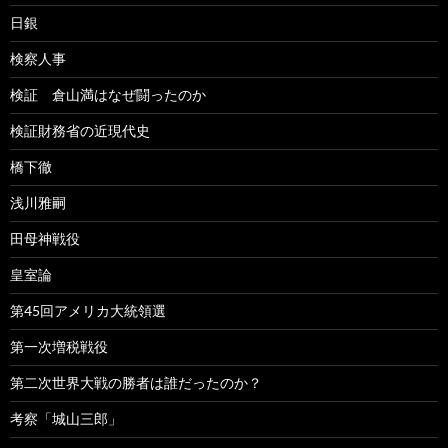
日銀
検察人事
検証 倉山満はなぜ闘ったのか
検証財務省の近現代史
橋下徹
浅川雅嗣
田母神戦役
皇室論
第45回アメリカ大統領選
第一次増税戦役
第二次世界大戦の勝者は誰だったのか？
考察「城山三郎」