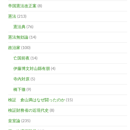
帝国憲法改正案
(8)
憲法
(213)
憲法典
(76)
憲法無効論
(14)
政治家
(100)
亡国前夜
(14)
伊藤博文対山縣有朋
(4)
寺内対原
(5)
橋下徹
(9)
検証 倉山満はなぜ闘ったのか
(15)
検証財務省の近現代史
(8)
皇室論
(235)