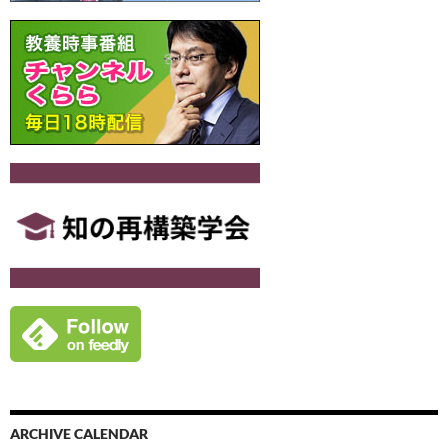
ョ
ン
ARCHIVE CALENDAR