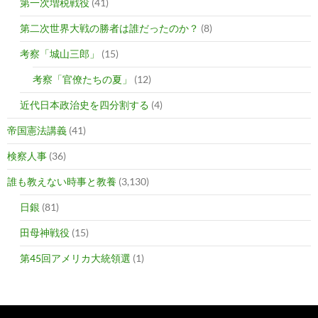
第一次増税戦役
(41)
第二次世界大戦の勝者は誰だったのか？
(8)
考察「城山三郎」
(15)
考察「官僚たちの夏」
(12)
近代日本政治史を四分割する
(4)
帝国憲法講義
(41)
検察人事
(36)
誰も教えない時事と教養
(3,130)
日銀
(81)
田母神戦役
(15)
第45回アメリカ大統領選
(1)