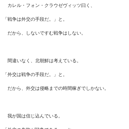
ac
nt
n
o
at
有
カレル・フォン・クラウゼヴィッツ曰く、
e
er
e
p
e
b
es
y
n
「戦争は外交の手段だ。」と。
o
t
Li
a
だから、しないですむ戦争はしない。
o
n
k
k
間違いなく、北朝鮮は考えている。
「外交は戦争の手段だ。」と。
だから、外交は侵略までの時間稼ぎでしかない。
我が国は信じ込んでいる。