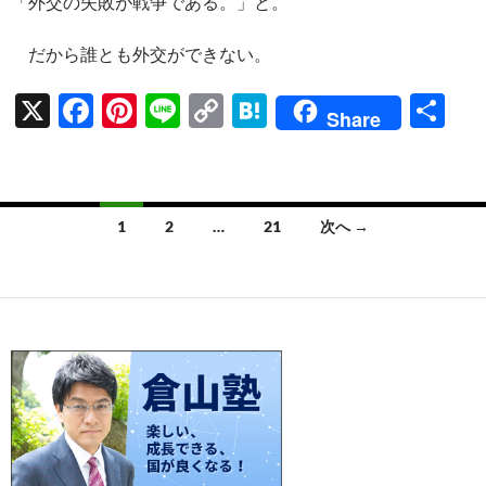
「外交の失敗が戦争である。」と。
だから誰とも外交ができない。
X
F
Pi
Li
C
H
共
Share
ac
nt
n
o
at
有
e
er
e
p
e
b
es
y
n
投
1
2
…
21
次へ →
o
t
Li
a
稿
o
n
ナ
k
k
ビ
ゲ
ー
シ