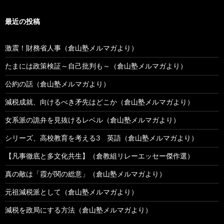
最近の投稿
激震！財務省人事（倉山塾メルマガより）
たまには政策検証～自己批判も～（倉山塾メルマガより）
公約の話（倉山塾メルマガより）
減税成就、向けるべき矛先はどこか（倉山塾メルマガより）
女系派の詭弁を見抜けるレベル（倉山塾メルマガより）
シリーズ、高校教育を考える3 英語（倉山塾メルマガより）
【凡事徹底と多文化共生】（倉教組リレーエッセー傑作選）
真の敵は「霞が関の総意」（倉山塾メルマガより）
元祖減税派として（倉山塾メルマガより）
減税を政局にする方法（倉山塾メルマガより）