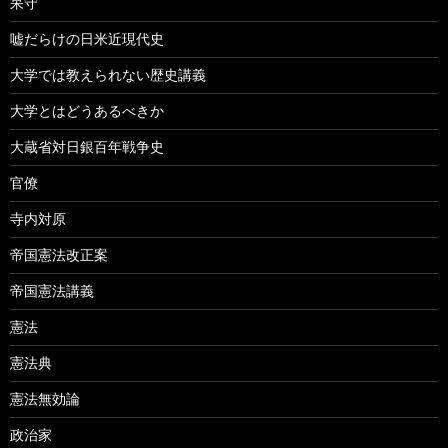
呆守
嘘だらけの日米近現代史
大学では教えられない歴史講義
大学とはどうあるべきか
大蔵省対日銀百年戦争史
官僚
寺内対原
帝国憲法改正案
帝国憲法講義
憲法
憲法典
憲法無効論
政治家