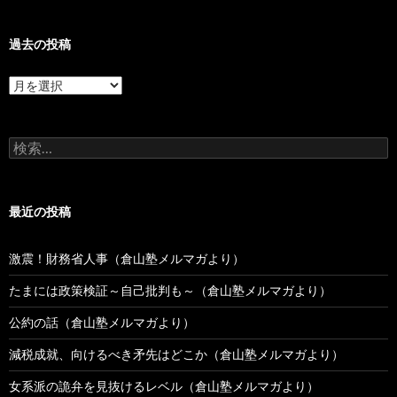
過去の投稿
過
去
の
投
検
稿
索:
最近の投稿
激震！財務省人事（倉山塾メルマガより）
たまには政策検証～自己批判も～（倉山塾メルマガより）
公約の話（倉山塾メルマガより）
減税成就、向けるべき矛先はどこか（倉山塾メルマガより）
女系派の詭弁を見抜けるレベル（倉山塾メルマガより）