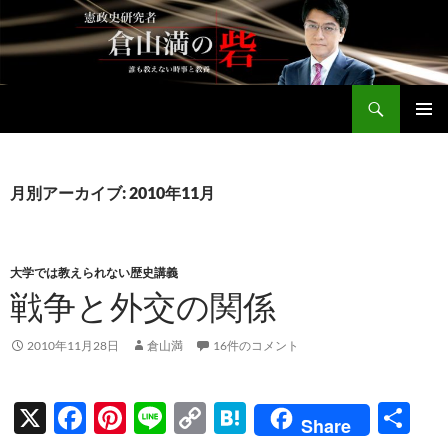
コ
ン
テ
ン
検
ツ
倉山満公式サイト
索
へ
メインメ
ス
ニュー
キ
月別アーカイブ: 2010年11月
ッ
プ
大学では教えられない歴史講義
戦争と外交の関係
2010年11月28日
倉山満
16件のコメント
X
F
Pi
Li
C
H
共
Share