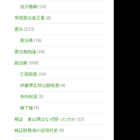
浅川雅嗣
(13)
帝国憲法改正案
(8)
憲法
(213)
憲法典
(76)
憲法無効論
(14)
政治家
(100)
亡国前夜
(14)
伊藤博文対山縣有朋
(4)
寺内対原
(5)
橋下徹
(9)
検証 倉山満はなぜ闘ったのか
(15)
検証財務省の近現代史
(8)