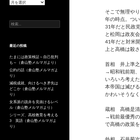
過
去
そこで無理やり
の
年の時点。つい
投
検
稿
31年だと民政
索:
と松岡は政友会
41年だと対米
最近の投稿
上と高橋は殺さ
たまには政策検証～自己批判
も～（倉山塾メルマガより）
首相 井上準之
公約の話（倉山塾メルマガよ
→昭和戦前期、
り）
いろいろ考えた
減税成就、向けるべき矛先は
本帝国は滅びる
どこか（倉山塾メルマガよ
かわいそうなく
り）
女系派の詭弁を見抜けるレベ
ル（倉山塾メルマガより）
蔵相 高橋是
シリーズ、高校教育を考える
→戦前最優秀の
3 英語（倉山塾メルマガよ
で高橋の政策を
り）
外相 石井菊次