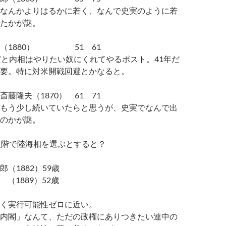
なんかよりはるかに若く、なんで史実のように若
たかが謎。
右（1880） 51 61
だと内相はやりたい奴にくれてやるポスト。41年だ
要。特に対米開戦回避とかなると。
藤隆夫（1870） 61 71
もう少し続いていたらと思うが、史実でなんで出
のかが謎。
段階で陸海相を選ぶとすると？
（1882）59歳
（1889）52歳
く実行可能性ゼロに近い。
内閣」なんて、ただの政権にありつきたい連中の