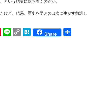
、という結論に落ち着くのだが。
たけど、結局、歴史を学ぶのは次に生かす教訓し
Pi
Li
C
H
共
Share
nt
n
o
at
有
er
e
p
e
es
y
n
t
Li
a
n
k