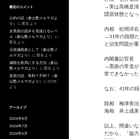
→実は高橋是清
最近のコメント
隠居状態となっ
公約の話（倉山塾メルマガよ
り）
に
匿名
より
内相 松岡洋
女系派の詭弁を見抜けるレベ
→31年の段階
ル（倉山塾メルマガより）
に
匿名
より
と治安問題が重
元祖減税派として（倉山塾メ
ルマガより）
に
匿名
より
内閣書記官長 斎
減税を政局にする方法（倉山
→憲政の常道が
塾メルマガより）
に
匿名
より
世できなかった
皇室の話、有利？不利？（倉
山塾メルマガより）
に
0728
より
なお、41年の
陸相 梅津美治郎
アーカイブ
海相 井上成美 
2026年8月
以上、間違いな
2026年7月
だから、「協力
2026年6月