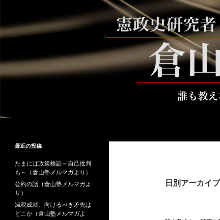
コ
ン
テ
ン
ツ
へ
ス
キ
ッ
プ
検
倉山満公式サイト
索
倉山満の砦～誰も教えない時事と教
最近の投稿
養
たまには政策検証～自己批判
も～（倉山塾メルマガより）
日別アーカイブ: 
公約の話（倉山塾メルマガよ
り）
減税成就、向けるべき矛先は
どこか（倉山塾メルマガよ