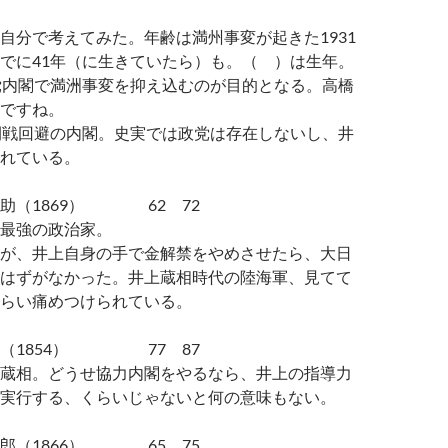
自分で考えてみた。年齢は満州事変が起きた1931
でに41年（に生きていたら）も。（ ）は生年。
党内閣で満洲事変を抑え込むのが目的となる。高橋
ですね。
開戦回避の内閣。史実では政党は存在しないし、井
れている。
助（1869） 62 72
最強の政治家。
が、井上自身の手で金解禁をやめさせたら、大日
はずがなかった。井上蔵相時代の陸海軍、見てて
らい痛めつけられている。
清（1854） 77 87
蔵相。どうせ協力内閣をやるなら、井上の指導力
実行する、くらいじゃないと何の意味もない。
郎（1866） 65 75