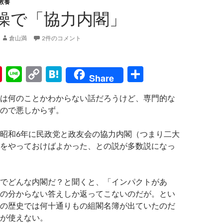
教養
操で「協力内閣」
倉山満
2件のコメント
Pi
Li
C
H
共
Share
nt
n
o
at
有
は何のことかわからない話だろうけど、専門的な
er
e
p
e
ので悪しからず。
es
y
n
t
Li
a
昭和6年に民政党と政友会の協力内閣（つまり二大
をやっておけばよかった、との説が多数説になっ
n
k
でどんな内閣だ？と聞くと、「インパクトがあ
の分からない答えしか返ってこないのだが。とい
の歴史では何十通りもの組閣名簿が出ていたのだ
が使えない。