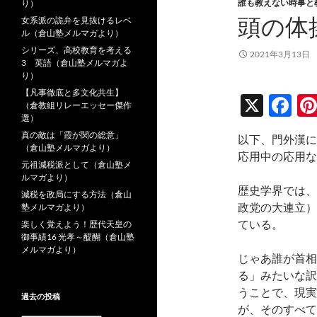
誰も教えない時事と
り）
頭の体
女系派の詭弁を見抜けるレベ
ル（倉山塾メルマガより）
シリーズ、高校教育を考える
2021年3月13日
3 英語（倉山塾メルマガよ
り）
【凡事徹底と多文化共生】
X
F
（倉教組リレーエッセー傑作
選）
ac
真の敵は「霞が関の総意」
以下、門外漢に
e
（倉山塾メルマガより）
応用中の応用な
元祖減税派として（倉山塾メ
b
ルマガより）
o
歴史学界では、
減税を政局にする方法（倉山
政党の大連立）
塾メルマガより）
o
ている。
楽しく覚えよう！歴代天皇の
k
御事績16 光孝～醍醐（倉山塾
メルマガより）
じゃあ誰が首相
る」みたいな訳
うことで、現実
過去の投稿
が、そのすべて