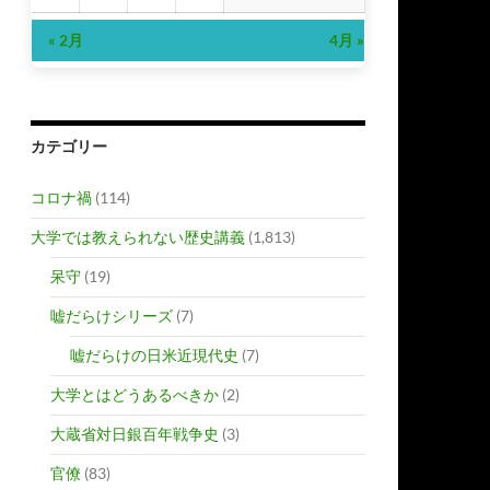
« 2月
4月 »
カテゴリー
コロナ禍
(114)
大学では教えられない歴史講義
(1,813)
呆守
(19)
嘘だらけシリーズ
(7)
嘘だらけの日米近現代史
(7)
大学とはどうあるべきか
(2)
大蔵省対日銀百年戦争史
(3)
官僚
(83)