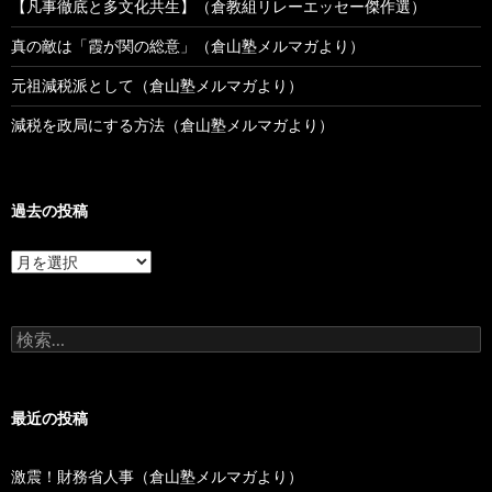
【凡事徹底と多文化共生】（倉教組リレーエッセー傑作選）
真の敵は「霞が関の総意」（倉山塾メルマガより）
元祖減税派として（倉山塾メルマガより）
減税を政局にする方法（倉山塾メルマガより）
過去の投稿
過
去
の
投
検
稿
索:
最近の投稿
激震！財務省人事（倉山塾メルマガより）