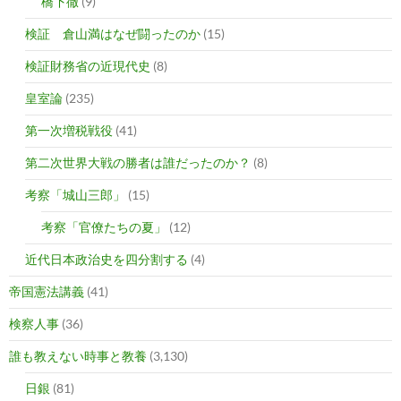
橋下徹
(9)
検証 倉山満はなぜ闘ったのか
(15)
検証財務省の近現代史
(8)
皇室論
(235)
第一次増税戦役
(41)
第二次世界大戦の勝者は誰だったのか？
(8)
考察「城山三郎」
(15)
考察「官僚たちの夏」
(12)
近代日本政治史を四分割する
(4)
帝国憲法講義
(41)
検察人事
(36)
誰も教えない時事と教養
(3,130)
日銀
(81)