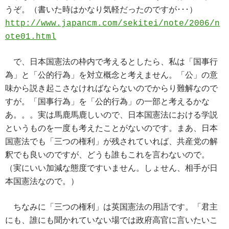
うぞ。（書いた時はかなり気軽だったのですが･･･）
http://www.japancm.com/sekitei/note/2006/n
ote01.html
で、日本国憲法の枠内で考えるとしたら、私は「国事行
為」と「公的行為」を対立概念と考えません。「公」の意
味から説き起こさなければならないのでからり難解なので
すが。「国事行為」を「公的行為」の一部と考えるかな
あ。。。実は馬鹿馬鹿しいので、日本国憲法における学説
というものを一度も考えたことがないのです。まあ、日本
国憲法でも「三つの権利」が残されていれば、共産党の解
釈でも良いのですが、どうも誰もこれを言わないので。
（実にいい加減な態度ですいません。しょせん、相手が日
本国憲法なので。）
ちなみに「三つの権利」は英国憲法の用語です。「君主
にも、誰にも聞かれていない場では政府高官に言いたいこ