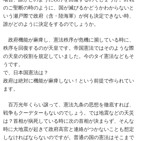
場合、誰がどのように秩序を回復するのでしょうか。終戦
のご聖断の時のように、国が滅びるかどうかわからないと
いう瀬戸際で政府（含・陸海軍）が何も決定できない時、
誰がどのように決定をするのでしょうか。
政府機能が麻痺し、憲法秩序が危機に瀕している時に、
秩序を回復するのが天皇です。帝国憲法ではそのような際
の天皇の役割を規定していました。今のタイ憲法などもそ
うです。
で、日本国憲法は？
政府は絶対に機能が麻痺しない！という前提で作られてい
ます。
百万光年くらい譲って、憲法九条の思想を徹底すれば、
戦争もクーデターもないのでしょう。では地震などの天災
は？首相が病死している時に次の首相が決まらず、そんな
時に大地震が起きて政府高官と連絡がつかないことも想定
しなければならないのですが。普通の国の憲法はそこまで