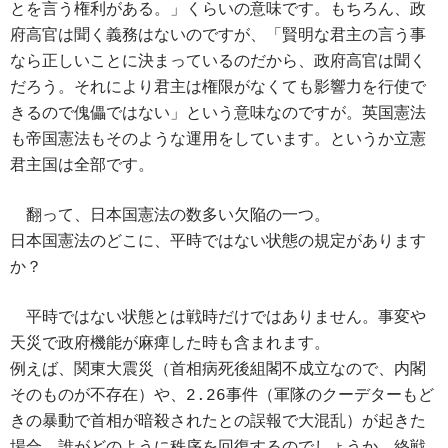
とを言う権利がある。」くらいの意味です。もちろん、政
府高官は聞く義務はないのですが、「賢明な君主の言う事
なら正しいことに決まっているのだから、政府高官は聞く
だろう。それにより君主は権限がなくても影響力を行使で
きるので傀儡ではない」という意味なのですが。英国憲法
も帝国憲法もそのような運用をしています。というか立憲
君主国は全部です。
翻って、日本国憲法の数多い欠陥の一つ。
日本国憲法のどこに、平時ではない状態の規定があります
か？
平時ではない状態とは戦時だけではありません。事変や
天災で政府機能が麻痺した時も含まれます。
例えば、関東大震災（首相病死後組閣不成立なので、内閣
そのものが不存在）や、2.26事件（軍隊のクーデターもど
きの暴動で首相が暗殺されたとの誤報で大混乱）が起きた