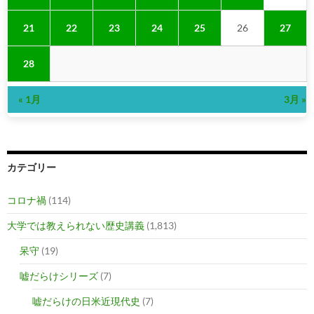
21
22
23
24
25
26
27
28
« 1月
3月 »
カテゴリー
コロナ禍
(114)
大学では教えられない歴史講義
(1,813)
呆守
(19)
嘘だらけシリーズ
(7)
嘘だらけの日米近現代史
(7)