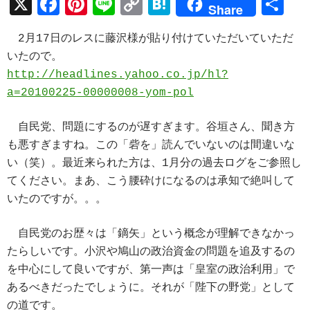
X
F
Pi
Li
C
H
共
Share
ac
nt
n
o
at
有
2月17日のレスに藤沢様が貼り付けていただいていただ
e
er
e
p
e
いたので。
b
es
y
n
http://headlines.yahoo.co.jp/hl?
o
t
Li
a
a=20100225-00000008-yom-pol
o
n
自民党、問題にするのが遅すぎます。谷垣さん、聞き方
k
k
も悪すぎますね。この「砦を」読んでいないのは間違いな
い（笑）。最近来られた方は、1月分の過去ログをご参照し
てください。まあ、こう腰砕けになるのは承知で絶叫して
いたのですが。。。
自民党のお歴々は「鏑矢」という概念が理解できなかっ
たらしいです。小沢や鳩山の政治資金の問題を追及するの
を中心にして良いですが、第一声は「皇室の政治利用」で
あるべきだったでしょうに。それが「陛下の野党」として
の道です。