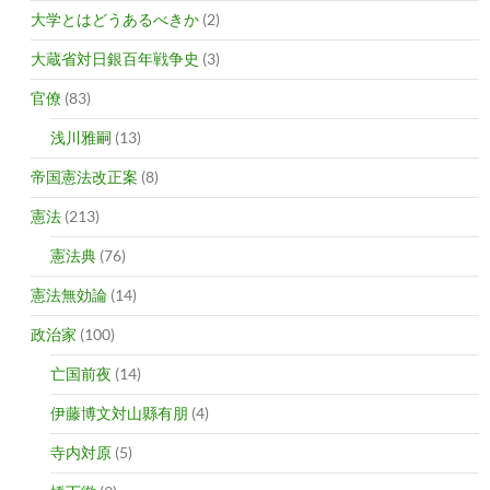
大学とはどうあるべきか
(2)
大蔵省対日銀百年戦争史
(3)
官僚
(83)
浅川雅嗣
(13)
帝国憲法改正案
(8)
憲法
(213)
憲法典
(76)
憲法無効論
(14)
政治家
(100)
亡国前夜
(14)
伊藤博文対山縣有朋
(4)
寺内対原
(5)