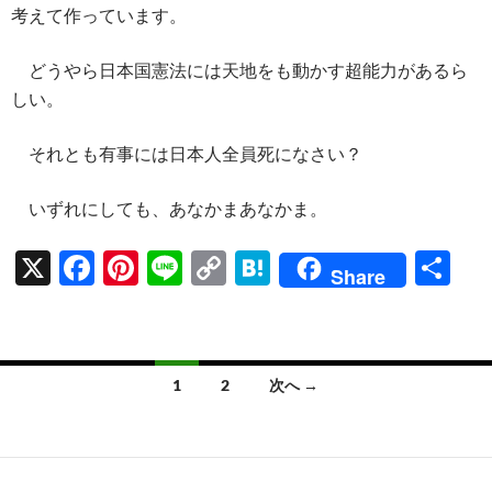
考えて作っています。
どうやら日本国憲法には天地をも動かす超能力があるら
しい。
それとも有事には日本人全員死になさい？
いずれにしても、あなかまあなかま。
X
F
Pi
Li
C
H
共
Share
ac
nt
n
o
at
有
e
er
e
p
e
b
es
y
n
投
1
2
次へ →
o
t
Li
a
稿
o
n
ナ
k
k