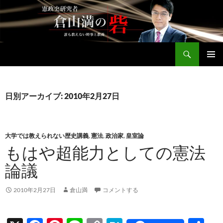
コ
ン
テ
ン
検
ツ
倉山満公式サイト
索
へ
メインメ
ス
ニュー
キ
日別アーカイブ: 2010年2月27日
ッ
プ
大学では教えられない歴史講義
,
憲法
,
政治家
,
皇室論
もはや超能力としての憲法
論議
2010年2月27日
倉山満
コメントする