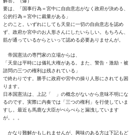
解答。（爆）
要は、「国事行為＝宮中に自由意志がなく政府が決める、
公的行為＝宮中に裁量がある」
とのこと。いずれにしても天皇に一切の自由意志を認め
ず、政府か宮中のお人形さんにしたいらしい。もちろん、
筋が通っているからといって認める必要ありませんが。
帝国憲法の専門家の立場からは、
「天皇は平時には儀礼大権がある。また、警告・激励・被
諮問の三つの権利は残されている」
で終わりです。勝手に政府や宮中の操り人形にされても困
ります。
日本国憲法は、上記「 」の概念がないから意味不明にな
るのです。実際に内奏では「三つの権利」を行使していま
すし。最近も馬鹿な大臣がぺらぺらと漏洩しています
が。。。
かなり難解かもしれませんが、興味のある方は下記もど