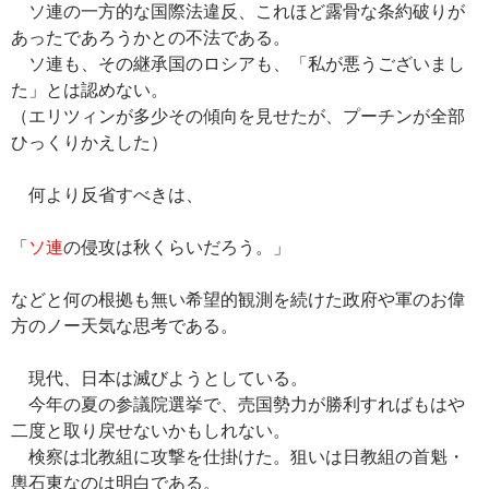
ソ連の一方的な国際法違反、これほど露骨な条約破りが
あったであろうかとの不法である。
ソ連も、その継承国のロシアも、「私が悪うございまし
た」とは認めない。
（エリツィンが多少その傾向を見せたが、プーチンが全部
ひっくりかえした）
何より反省すべきは、
「
ソ連
の侵攻は秋くらいだろう。」
などと何の根拠も無い希望的観測を続けた政府や軍のお偉
方のノー天気な思考である。
現代、日本は滅びようとしている。
今年の夏の参議院選挙で、売国勢力が勝利すればもはや
二度と取り戻せないかもしれない。
検察は北教組に攻撃を仕掛けた。狙いは日教組の首魁・
輿石東なのは明白である。