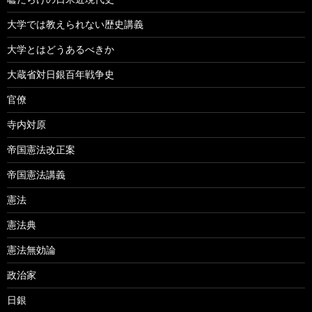
大学では教えられない歴史講義
大学とはどうあるべきか
大蔵省対日銀百年戦争史
官僚
寺内対原
帝国憲法改正案
帝国憲法講義
憲法
憲法典
憲法無効論
政治家
日銀