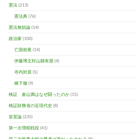
憲法
(213)
憲法典
(76)
憲法無効論
(14)
政治家
(100)
亡国前夜
(14)
伊藤博文対山縣有朋
(4)
寺内対原
(5)
橋下徹
(9)
検証 倉山満はなぜ闘ったのか
(15)
検証財務省の近現代史
(8)
皇室論
(235)
第一次増税戦役
(41)
第二次世界大戦の勝者は誰だったのか？
(8)