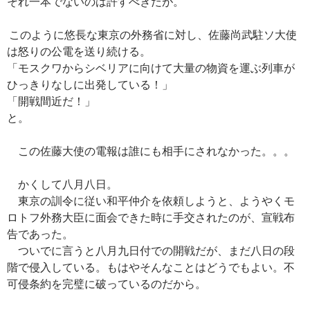
それ一本でないのは許すべきだが。
このように悠長な東京の外務省に対し、佐藤尚武駐ソ大使
は怒りの公電を送り続ける。
「モスクワからシベリアに向けて大量の物資を運ぶ列車が
ひっきりなしに出発している！」
「開戦間近だ！」
と。
この佐藤大使の電報は誰にも相手にされなかった。。。
かくして八月八日。
東京の訓令に従い和平仲介を依頼しようと、ようやくモ
ロトフ外務大臣に面会できた時に手交されたのが、宣戦布
告であった。
ついでに言うと八月九日付での開戦だが、まだ八日の段
階で侵入している。もはやそんなことはどうでもよい。不
可侵条約を完璧に破っているのだから。