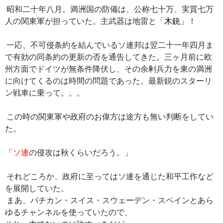
ac
nt
n
o
at
有
昭和二十年八月。満洲国の防備は、公称七十万、実質七万
e
er
e
p
e
人の関東軍が担っていた。主武器は地雷と「
木銃
」！
b
es
y
n
o
t
Li
a
一応、不可侵条約を結んでいるソ連邦は翌二十一年四月ま
で有効の同条約の更新の否を通告してきた。三ヶ月前に欧
o
n
州方面でドイツが無条件降伏し、その余剰兵力を東の満洲
k
k
に向けてくるのは時間の問題であった。最新鋭のスターリ
ン戦車に乗って。。。
この時の関東軍や政府のお偉方は途方も無い判断をしてい
た。
「
ソ連
の侵攻は秋くらいだろう。」
それどころか、政府に至ってはソ連を通じた和平工作など
を展開していた。
まあ、バチカン・スイス・スウェーデン・スペインとあら
ゆるチャンネルを使っていたので、