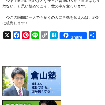
今まで政治に関心などなかった普通の人が「日本はもう
危ない」と思い始めてこそ、世の中が変わります。
今この瞬間に一人でも多くの人に危機を伝えねば、絶対
に後悔します！
X
F
Pi
Li
C
H
共
Share
ac
nt
n
o
at
有
e
er
e
p
e
b
es
y
n
o
t
Li
a
o
n
k
k