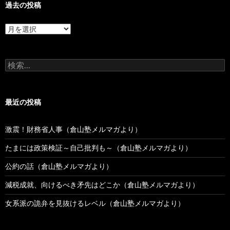
過去の投稿
過
去
の
投
検
稿
索:
最近の投稿
激震！財務省人事（倉山塾メルマガより）
たまには政策検証～自己批判も～（倉山塾メルマガより）
公約の話（倉山塾メルマガより）
減税成就、向けるべき矛先はどこか（倉山塾メルマガより）
女系派の詭弁を見抜けるレベル（倉山塾メルマガより）