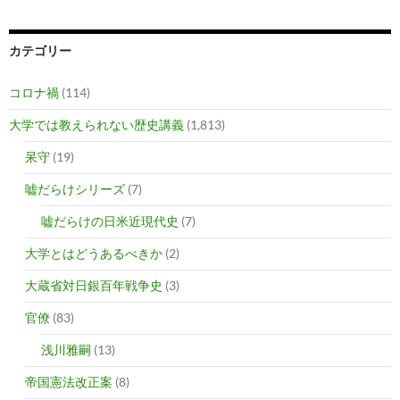
カテゴリー
コロナ禍
(114)
大学では教えられない歴史講義
(1,813)
呆守
(19)
嘘だらけシリーズ
(7)
嘘だらけの日米近現代史
(7)
大学とはどうあるべきか
(2)
大蔵省対日銀百年戦争史
(3)
官僚
(83)
浅川雅嗣
(13)
帝国憲法改正案
(8)