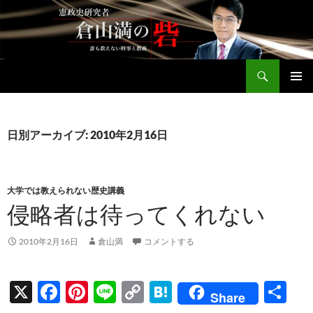
コ
ン
テ
ン
検
ツ
倉山満公式サイト
索
へ
メインメ
ス
ニュー
キ
日別アーカイブ: 2010年2月16日
ッ
プ
大学では教えられない歴史講義
侵略者は待ってくれない
2010年2月16日
倉山満
コメントする
X
F
Pi
Li
C
H
共
Share