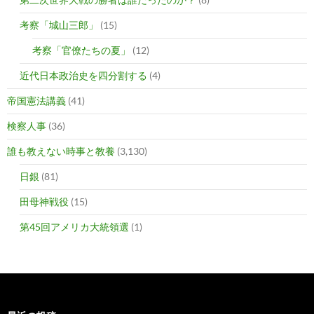
考察「城山三郎」
(15)
考察「官僚たちの夏」
(12)
近代日本政治史を四分割する
(4)
帝国憲法講義
(41)
検察人事
(36)
誰も教えない時事と教養
(3,130)
日銀
(81)
田母神戦役
(15)
第45回アメリカ大統領選
(1)