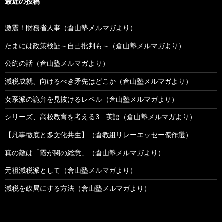
最近の投稿
激震！財務省人事（倉山塾メルマガより）
たまには政策検証～自己批判も～（倉山塾メルマガより）
公約の話（倉山塾メルマガより）
減税成就、向けるべき矛先はどこか（倉山塾メルマガより）
女系派の詭弁を見抜けるレベル（倉山塾メルマガより）
シリーズ、高校教育を考える3 英語（倉山塾メルマガより）
【凡事徹底と多文化共生】（倉教組リレーエッセー傑作選）
真の敵は「霞が関の総意」（倉山塾メルマガより）
元祖減税派として（倉山塾メルマガより）
減税を政局にする方法（倉山塾メルマガより）