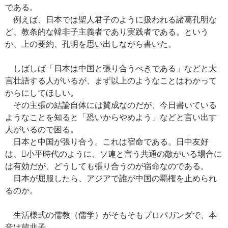
である。
例えば、日本では聖人君子のように扱われる諸葛孔明な
ど、教条的な韓非子主義者であり実践者である。という
か、上の要約、孔明を思い出しながら書いた。
しばしば「日本は中国と張り合うべきである」などと大
言壮語する人がいるが、まず以上のようなことはわかって
からにしてほしい。
その主張の結論自体には賛成なのだが、今日書いている
ようなことを知ると「恐いからやめよう」などと言い出す
人がいるので困る。
日本と中国が張り合う。これは宿命である。日中友好
は、小平時代のように、ソ連と言う共通の敵がいる場合に
は有効だが、どうしても張り合うのが宿命なのである。
日本が屈服したら、アジアで誰が中国の覇権を止められ
るのか。
生活様式の儒教（儒学）がそもそもプロパガンダで、本
音は韓非子。