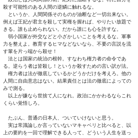
殺す可能性のある人間の逆鱗に触れるな。
というか、人間関係そのものが油断など一切出来ない。
例えば王妃が君主を殺して実権を握れば、やりたい放題で
きる。誰も止められない。だから誰にも心を許すな。
弱小国家が外交などと小ざかしいことを考えるな。軍事
力を整えよ。教育するヒマなどないなら、不要の言説を流
す輩を片っ端から殺せ！
法とは国家の統治の根幹。すなわち権力者の命令であ
る。逆らう者は皆殺し！というか殺すための言い訳が法。
権力者は法が徹底しているかどうかだけを考えろ。他の
人間に自由意志はない。結果責任とは法の徹底によっての
みで測る。
以上が嫌なら世捨て人になれ。政治にかかわるならこれ
くらい覚悟しろ。
たぶん、普通の日本人、ついていけないと思う。
実は常識論しか言っていないマキャベリと比べると、以
上の要約を一回で理解できる人って、どういう人生を送っ