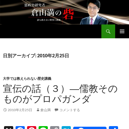
コ
ン
テ
ン
検
ツ
倉山満公式サイト
索
へ
メインメ
ス
ニュー
キ
日別アーカイブ: 2010年2月25日
ッ
プ
大学では教えられない歴史講義
宣伝の話（３）―儒教その
ものがプロパガンダ
2010年2月25日
倉山満
コメントする