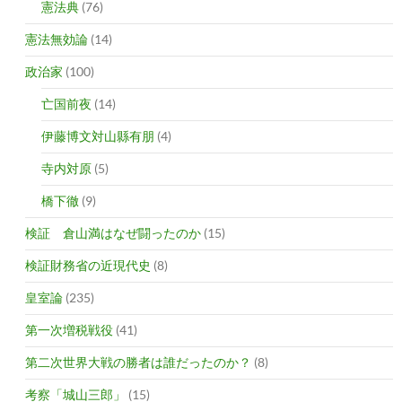
憲法典
(76)
憲法無効論
(14)
政治家
(100)
亡国前夜
(14)
伊藤博文対山縣有朋
(4)
寺内対原
(5)
橋下徹
(9)
検証 倉山満はなぜ闘ったのか
(15)
検証財務省の近現代史
(8)
皇室論
(235)
第一次増税戦役
(41)
第二次世界大戦の勝者は誰だったのか？
(8)
考察「城山三郎」
(15)