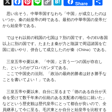
X
F
Pi
Li
C
H
共
Share
ac
nt
n
o
at
有
思い出そう。中華帝国すなわち「中国」が成立したのは
e
er
e
p
e
いつか。秦の始皇帝の時である。最初の中華帝国の皇帝だ
b
es
y
n
から始皇帝である。
o
t
Li
a
ではそれ以前の戦国の七国は？別の国です。今のEU各国
o
n
以上に別の国です。たまたま秦が力と陰謀で周辺諸国を亡
k
k
国に追いやり、併合して成立したのが秦（China）である。
三皇五帝や夏以来、「中国」と言う一つの国が存在し
た、というのがプロパガンダである。
ここで中国史の法則。「政治の最終的勝者は好き勝手な
ことを書いてよい！」である。
三皇五帝や夏以来、自分に至るまで「徳のある自分が天
命を受けて数千年来の伝統のある支配者の地位に就いた」
などという歴史観は歴代皇帝にとって都合が良いので、全
員継承して今に至る。毛沢東とか自分と始皇帝を比較する