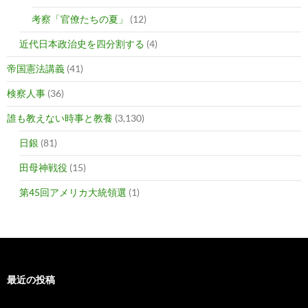
考察「官僚たちの夏」
(12)
近代日本政治史を四分割する
(4)
帝国憲法講義
(41)
検察人事
(36)
誰も教えない時事と教養
(3,130)
日銀
(81)
田母神戦役
(15)
第45回アメリカ大統領選
(1)
最近の投稿