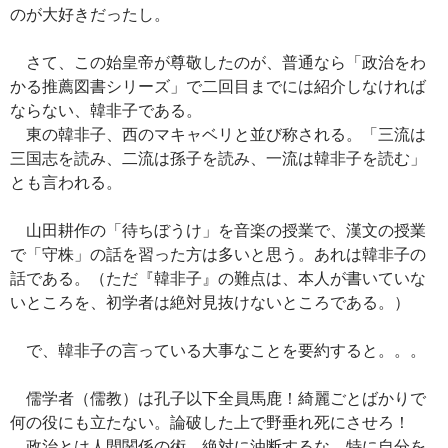
のが大好きだったし。
さて、この始皇帝が尊敬したのが、普通なら「政治をわ
かる推薦図書シリーズ」で二回目までには紹介しなければ
ならない、韓非子である。
東の韓非子、西のマキャベリと並び称される。「三流は
三国志を読み、二流は孫子を読み、一流は韓非子を読む」
とも言われる。
山田耕作の「待ちぼうけ」を音楽の授業で、漢文の授業
で「守株」の話を習った方は多いと思う。あれは韓非子の
話である。（ただ『韓非子』の難点は、本人が書いていな
いところを、初学者は絶対見抜けないところである。）
で、韓非子の言っている大事なことを要約すると。。。
儒学者（儒教）は孔子以下全員馬鹿！綺麗ごとばかりで
何の役にも立たない。論破した上で野垂れ死にさせろ！
政治とは人間関係の術。絶対に油断するな。特に自分を