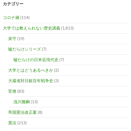
カテゴリー
コロナ禍
(114)
大学では教えられない歴史講義
(1,813)
呆守
(19)
嘘だらけシリーズ
(7)
嘘だらけの日米近現代史
(7)
大学とはどうあるべきか
(2)
大蔵省対日銀百年戦争史
(3)
官僚
(83)
浅川雅嗣
(13)
帝国憲法改正案
(8)
憲法
(213)