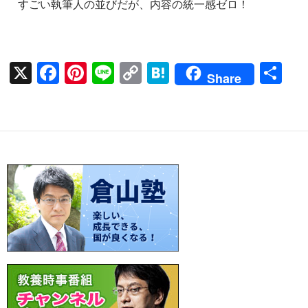
すごい執筆人の並びだが、内容の統一感ゼロ！
X
F
Pi
Li
C
H
共
Share
ac
nt
n
o
at
有
e
er
e
p
e
b
es
y
n
o
t
Li
a
o
n
k
k