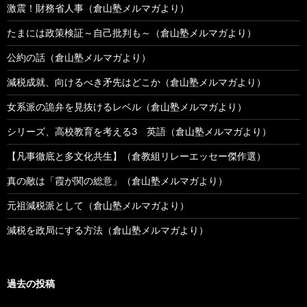
激震！財務省人事（倉山塾メルマガより）
たまには政策検証～自己批判も～（倉山塾メルマガより）
公約の話（倉山塾メルマガより）
減税成就、向けるべき矛先はどこか（倉山塾メルマガより）
女系派の詭弁を見抜けるレベル（倉山塾メルマガより）
シリーズ、高校教育を考える3 英語（倉山塾メルマガより）
【凡事徹底と多文化共生】（倉教組リレーエッセー傑作選）
真の敵は「霞が関の総意」（倉山塾メルマガより）
元祖減税派として（倉山塾メルマガより）
減税を政局にする方法（倉山塾メルマガより）
過去の投稿