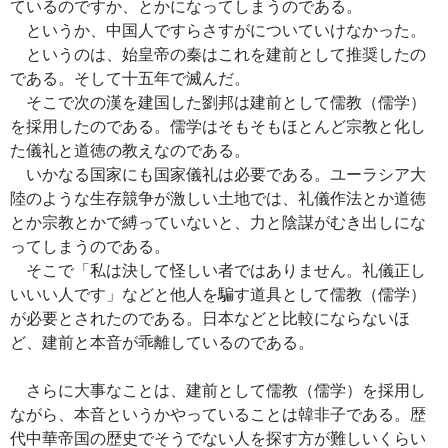
ているのですか、とかになってしまうのである。
というか、中国人ですらさすがについていけなかった。
というのは、始皇帝の秦はこれを建前として推奨したの
である。そして十五年で滅んだ。
そこで次の漢を建国した劉邦は建前として儒教（儒学）
を採用したのである。儒学はそもそもほとんど宗教と化し
た儀礼と道徳の教えなのである。
いかなる国家にも国家儀礼は必要である。ユーラシア大
陸のような生存競争が激しい土地では、礼儀作法とか道徳
とか宗教とかで縛っていないと、力と陰謀がむき出しにな
ってしまうのである。
そこで「私は決して怪しい者ではありません。礼儀正し
いいい人です」などと他人を騙す道具として儒教（儒学）
が必要とされたのである。日本などと比較にならないほ
ど、建前と本音が乖離しているのである。
さらに大事なことは、建前として儒教（儒学）を採用し
ながら、本音というかやっていることは韓非子である。歴
代中華帝国の歴史でそうでない人を探す方が難しいくらい