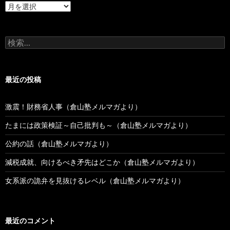
過
去
の
投
検
稿
索:
最近の投稿
激震！財務省人事（倉山塾メルマガより）
たまには政策検証～自己批判も～（倉山塾メルマガより）
公約の話（倉山塾メルマガより）
減税成就、向けるべき矛先はどこか（倉山塾メルマガより）
女系派の詭弁を見抜けるレベル（倉山塾メルマガより）
最近のコメント