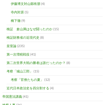
伊藤博文対山縣有朋
(4)
寺内対原
(5)
橋下徹
(9)
検証 倉山満はなぜ闘ったのか
(15)
検証財務省の近現代史
(8)
皇室論
(235)
第一次増税戦役
(41)
第二次世界大戦の勝者は誰だったのか？
(8)
考察「城山三郎」
(15)
考察「官僚たちの夏」
(12)
近代日本政治史を四分割する
(4)
帝国憲法講義
(41)
検察人事
(36)