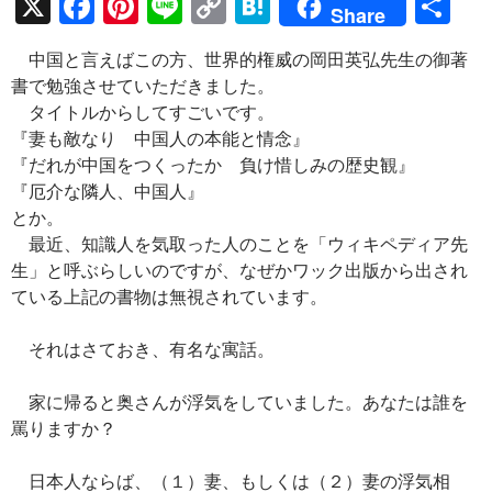
X
F
Pi
Li
C
H
共
Share
ac
nt
n
o
at
有
中国と言えばこの方、世界的権威の岡田英弘先生の御著
e
er
e
p
e
書で勉強させていただきました。
b
es
y
n
タイトルからしてすごいです。
o
t
Li
a
『妻も敵なり 中国人の本能と情念』
『だれが中国をつくったか 負け惜しみの歴史観』
o
n
『厄介な隣人、中国人』
k
k
とか。
最近、知識人を気取った人のことを「ウィキペディア先
生」と呼ぶらしいのですが、なぜかワック出版から出され
ている上記の書物は無視されています。
それはさておき、有名な寓話。
家に帰ると奥さんが浮気をしていました。あなたは誰を
罵りますか？
日本人ならば、（１）妻、もしくは（２）妻の浮気相