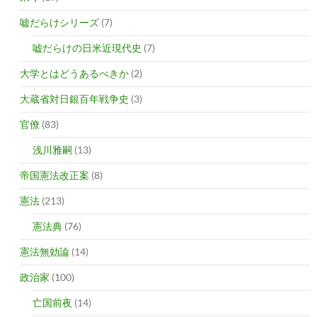
嘘だらけシリーズ
(7)
嘘だらけの日米近現代史
(7)
大学とはどうあるべきか
(2)
大蔵省対日銀百年戦争史
(3)
官僚
(83)
浅川雅嗣
(13)
帝国憲法改正案
(8)
憲法
(213)
憲法典
(76)
憲法無効論
(14)
政治家
(100)
亡国前夜
(14)