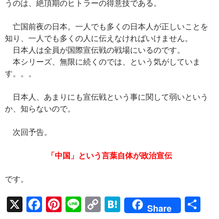
うのは、絶頂期のヒトラーの得意技である。
亡国前夜の日本。一人でも多くの日本人が正しいことを
知り、一人でも多くの人に伝えなければいけません。
日本人は全員が国際宣伝戦の戦場にいるのです。
本シリーズ、無限に続くのでは、という気がしていま
す。。。
日本人、あまりにも宣伝戦という事に関して弱いという
か、知らないので。
次回予告。
「中国」という言葉自体が政治宣伝
です。
X
F
Pi
Li
C
H
共
Share