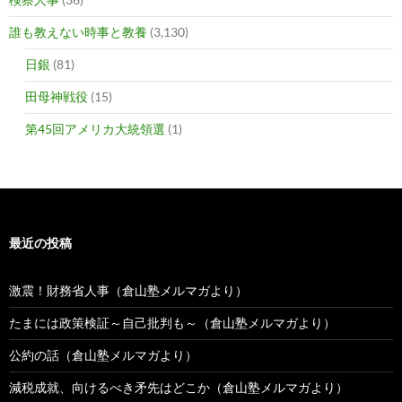
誰も教えない時事と教養
(3,130)
日銀
(81)
田母神戦役
(15)
第45回アメリカ大統領選
(1)
最近の投稿
激震！財務省人事（倉山塾メルマガより）
たまには政策検証～自己批判も～（倉山塾メルマガより）
公約の話（倉山塾メルマガより）
減税成就、向けるべき矛先はどこか（倉山塾メルマガより）