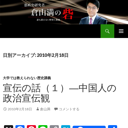
コ
ン
テ
ン
検
ツ
倉山満公式サイト
索
へ
メインメ
ス
ニュー
キ
日別アーカイブ: 2010年2月18日
ッ
プ
大学では教えられない歴史講義
宣伝の話（１）―中国人の
政治宣伝観
2010年2月18日
倉山満
コメントする