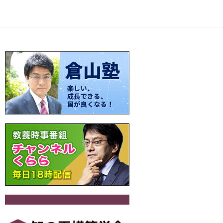
ac
nt
n
o
at
有
e
er
e
p
e
b
es
y
n
o
t
Li
a
o
n
k
k