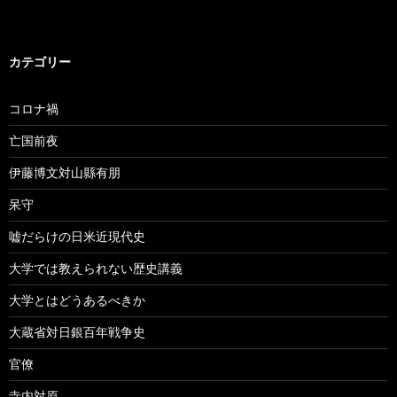
カテゴリー
コロナ禍
亡国前夜
伊藤博文対山縣有朋
呆守
嘘だらけの日米近現代史
大学では教えられない歴史講義
大学とはどうあるべきか
大蔵省対日銀百年戦争史
官僚
寺内対原