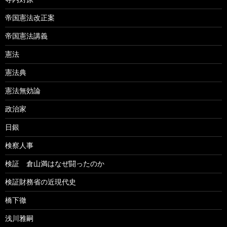
帝国憲法改正案
帝国憲法講義
憲法
憲法典
憲法無効論
政治家
日銀
検察人事
検証 倉山満はなぜ闘ったのか
検証財務省の近現代史
橋下徹
浅川雅嗣