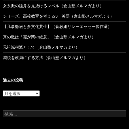
女系派の詭弁を見抜けるレベル（倉山塾メルマガより）
シリーズ、高校教育を考える3 英語（倉山塾メルマガより）
【凡事徹底と多文化共生】（倉教組リレーエッセー傑作選）
真の敵は「霞が関の総意」（倉山塾メルマガより）
元祖減税派として（倉山塾メルマガより）
減税を政局にする方法（倉山塾メルマガより）
過去の投稿
過
去
の
投
検
稿
索: