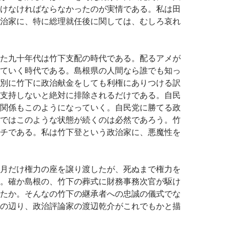
けなければならなかったのが実情である。私は田
治家に、特に総理就任後に関しては、むしろ哀れ
た九十年代は竹下支配の時代である。配るアメが
ていく時代である。島根県の人間なら誰でも知っ
別に竹下に政治献金をしても利権にありつける訳
支持しないと絶対に排除されるだけである。自民
関係もこのようになっていく。自民党に勝てる政
ではこのような状態が続くのは必然であろう。竹
チである。私は竹下登という政治家に、悪魔性を
月だけ権力の座を譲り渡したが、死ぬまで権力を
。確か島根の、竹下の葬式に財務事務次官が駆け
たか。そんなの竹下の継承者への忠誠の儀式でな
の辺り、政治評論家の渡辺乾介がこれでもかと描