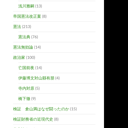
浅川雅嗣
(13)
帝国憲法改正案
(8)
憲法
(213)
憲法典
(76)
憲法無効論
(14)
政治家
(100)
亡国前夜
(14)
伊藤博文対山縣有朋
(4)
寺内対原
(5)
橋下徹
(9)
検証 倉山満はなぜ闘ったのか
(15)
検証財務省の近現代史
(8)