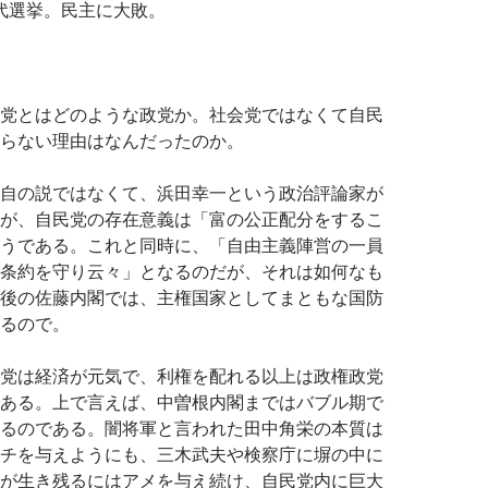
交代選挙。民主に大敗。
党とはどのような政党か。社会党ではなくて自民
らない理由はなんだったのか。
自の説ではなくて、浜田幸一という政治評論家が
が、自民党の存在意義は「富の公正配分をするこ
うである。これと同時に、「自由主義陣営の一員
条約を守り云々」となるのだが、それは如何なも
後の佐藤内閣では、主権国家としてまともな国防
るので。
党は経済が元気で、利権を配れる以上は政権政党
ある。上で言えば、中曽根内閣まではバブル期で
るのである。闇将軍と言われた田中角栄の本質は
チを与えようにも、三木武夫や検察庁に塀の中に
が生き残るにはアメを与え続け、自民党内に巨大