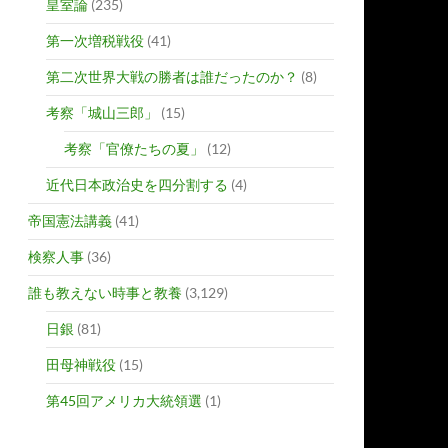
皇室論
(235)
第一次増税戦役
(41)
第二次世界大戦の勝者は誰だったのか？
(8)
考察「城山三郎」
(15)
考察「官僚たちの夏」
(12)
近代日本政治史を四分割する
(4)
帝国憲法講義
(41)
検察人事
(36)
誰も教えない時事と教養
(3,129)
日銀
(81)
田母神戦役
(15)
第45回アメリカ大統領選
(1)