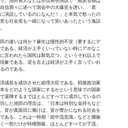
う。池田勇人などは所信表明演説で「能ある猫は
自信満々に述べて国会中の大爆笑を誘い、「君
に演説しているのになんだ！」と本気で怒ったの
党も社会党も一緒になって笑いあったという逸話
。
田の違いは何か？麻生は慢性的不況（要するにデ
である。経済が上手くいっていない時にアホなこ
に言われたら国民は殺気立つ、というそれ以上で
現象である。逆を言えば経済が上手く言っていれ
るのである。
済成長を成功させた総理大臣である。戦後政治家
本をどのような国家にするかという意味での国家
で退陣するまでほとんどすべてに成功しているの
功した池田の理念は、「日本は特別な金持ちなど
。皆が真面目に働けば、皆が豊かになれる社会を
である。これは一時期「総中流意識」などと揶揄
く一部だけが特権階級、ほとんどすべてが下流」