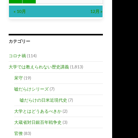
« 10月
12月 »
カテゴリー
コロナ禍
(114)
大学では教えられない歴史講義
(1,813)
呆守
(19)
嘘だらけシリーズ
(7)
嘘だらけの日米近現代史
(7)
大学とはどうあるべきか
(2)
大蔵省対日銀百年戦争史
(3)
官僚
(83)