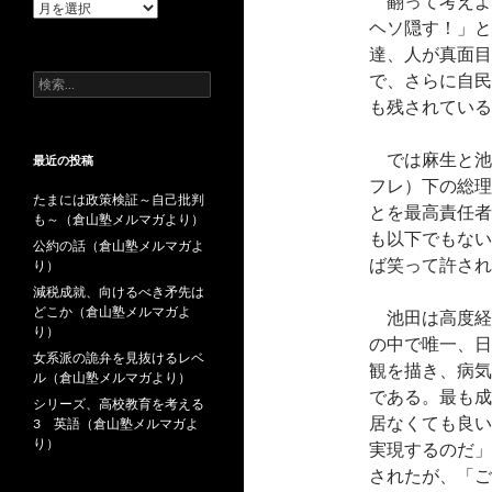
翻って考えよ
過
ヘソ隠す！」と
去
の
達、人が真面目
投
で、さらに自民
検
稿
索:
も残されている
では麻生と池
最近の投稿
フレ）下の総理
たまには政策検証～自己批判
とを最高責任者
も～（倉山塾メルマガより）
も以下でもない
公約の話（倉山塾メルマガよ
ば笑って許され
り）
減税成就、向けるべき矛先は
どこか（倉山塾メルマガよ
池田は高度経
り）
の中で唯一、日
女系派の詭弁を見抜けるレベ
観を描き、病気
ル（倉山塾メルマガより）
である。最も成
シリーズ、高校教育を考える
居なくても良い
3 英語（倉山塾メルマガよ
り）
実現するのだ」
されたが、「ご