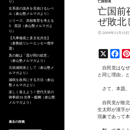
亡国前夜
り）
亡国前
女系派の詭弁を見抜けるレベ
ル（倉山塾メルマガより）
ぜ敗北
シリーズ、高校教育を考える
3 英語（倉山塾メルマガよ
り）
2009年11月15日
【凡事徹底と多文化共生】
（倉教組リレーエッセー傑作
選）
X
F
真の敵は「霞が関の総意」
ac
（倉山塾メルマガより）
自民党はなぜ
元祖減税派として（倉山塾メ
e
ルマガより）
と同じ理由」と
b
減税を政局にする方法（倉山
塾メルマガより）
o
さて、本題。
楽しく覚えよう！歴代天皇の
o
御事績16 光孝～醍醐（倉山塾
自民党が敗北
メルマガより）
k
生太郎が漢字が
現象であって本
過去の投稿