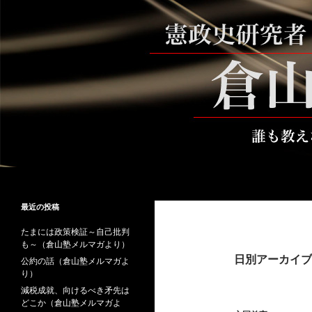
コ
ン
テ
ン
ツ
へ
ス
キ
ッ
プ
検
倉山満公式サイト
索
倉山満の砦～誰も教えない時事と教
最近の投稿
養
たまには政策検証～自己批判
も～（倉山塾メルマガより）
日別アーカイブ: 
公約の話（倉山塾メルマガよ
り）
減税成就、向けるべき矛先は
どこか（倉山塾メルマガよ