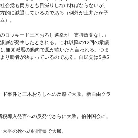
社会党も両方とも目減りしなければならないが、
方的に減退しているのである（例外が土井たか子
ム）。
のロッキード三木おろし選挙が「支持政党なし」
派層が発生したとされる。これ以降の12回の衆議
回は無党派層の動向で風が吹いたと言われる。つま
より勝者が決まっているのである。自民党は5勝5
キード事件と三木おろしへの反感で大敗。新自由クラ
消費税導入発言への反発でさらに大敗。伯仲国会に。
･･大平の死への同情票で大勝。