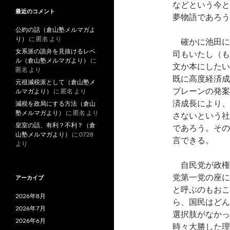
などという今と
最近のコメント
夢物語であろう
公約の話（倉山塾メルマガよ
り）
に
匿名
より
確かに池田に
女系派の詭弁を見抜けるレベ
司もいたし（も
ル（倉山塾メルマガより）
に
文か本にしたい
匿名
より
既に高度経済成
元祖減税派として（倉山塾メ
ブレーンの発案
ルマガより）
に
匿名
より
済成長により、
減税を政局にする方法（倉山
塾メルマガより）
に
匿名
より
さないという社
皇室の話、有利？不利？（倉
であろう。その
山塾メルマガより）
に
0728
言できる。
より
自民党が政権
党第一党の座に
アーカイブ
と呼ぶのもおこ
2026年8月
ら、国民はどん
2026年7月
選択肢がなかっ
2026年6月
時々大勝した理