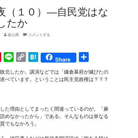
夜（１０）―自民党はな
したか
倉山満
コメントする
Pi
Li
C
H
共
Share
nt
n
o
at
有
敗北したか。講演などでは「鎌倉幕府が滅びたの
er
e
p
e
述べています。ということは民主党政権は？？？
es
y
n
t
Li
a
n
した理由としてまったく間違っているのが、「麻
k
読めなかったから」である。そんなものは単なる
質でもなかろう。