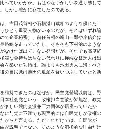
比べていかがか。もはやなつかしいを通り越して
。しかし確かに存在したのである。
は、吉田茂首相や石橋湛山蔵相のような優れた上
うひとり重要人物がいるのだが、それはいずれ論
ので企業秘密）、前任首相の鳩山一郎や岸信介は
長路線を走っていたし、そもそも下村治のような
がなければ出てこない発想だが、それでも高度経
極端な金持ちは居ない代わりに極端な貧乏人は出
会を築いた功績は、誰よりも池田勇人に帰すべき
後の自民党は池田の遺産を食いつぶしていたと断
を維持できたのはなぜか。民主党登場以前は、野
日本社会党という、政権担当意欲が皆無な、政党
がましい院内会派兼圧力団体が居座っていたか
なに与党に不満でも現実的には自民党しか政権の
たからと言える。ただこれだけでは、自民党が
由が説明できない。そのような消極的な理由だけ