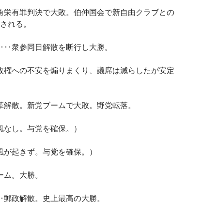
中角栄有罪判決で大敗。伯仲国会で新自由クラブとの
される。
･･･衆参同日解散を断行し大勝。
党政権への不安を煽りまくり、議席は減らしたが安定
改革解散。新党ブームで大敗。野党転落。
に風なし。与党を確保。）
と風が起きず。与党を確保。）
ブーム。大勝。
･･郵政解散。史上最高の大勝。