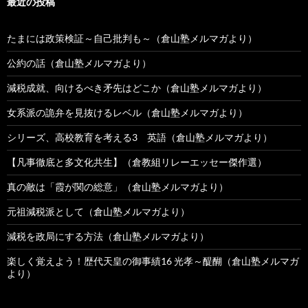
最近の投稿
たまには政策検証～自己批判も～（倉山塾メルマガより）
公約の話（倉山塾メルマガより）
減税成就、向けるべき矛先はどこか（倉山塾メルマガより）
女系派の詭弁を見抜けるレベル（倉山塾メルマガより）
シリーズ、高校教育を考える3 英語（倉山塾メルマガより）
【凡事徹底と多文化共生】（倉教組リレーエッセー傑作選）
真の敵は「霞が関の総意」（倉山塾メルマガより）
元祖減税派として（倉山塾メルマガより）
減税を政局にする方法（倉山塾メルマガより）
楽しく覚えよう！歴代天皇の御事績16 光孝～醍醐（倉山塾メルマガ
より）