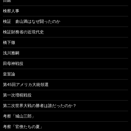
日銀
検察人事
検証 倉山満はなぜ闘ったのか
検証財務省の近現代史
橋下徹
浅川雅嗣
田母神戦役
皇室論
第45回アメリカ大統領選
第一次増税戦役
第二次世界大戦の勝者は誰だったのか？
考察「城山三郎」
考察「官僚たちの夏」