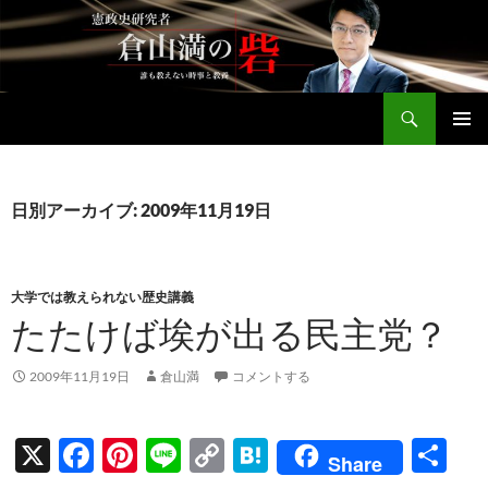
コ
ン
テ
ン
検
ツ
倉山満公式サイト
索
へ
メインメ
ス
ニュー
キ
日別アーカイブ: 2009年11月19日
ッ
プ
大学では教えられない歴史講義
たたけば埃が出る民主党？
2009年11月19日
倉山満
コメントする
X
F
Pi
Li
C
H
共
Share