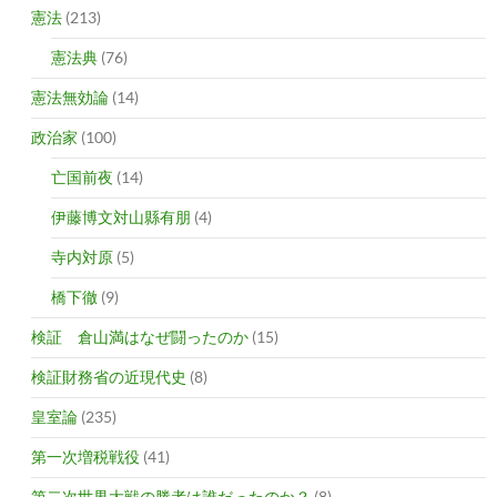
憲法
(213)
憲法典
(76)
憲法無効論
(14)
政治家
(100)
亡国前夜
(14)
伊藤博文対山縣有朋
(4)
寺内対原
(5)
橋下徹
(9)
検証 倉山満はなぜ闘ったのか
(15)
検証財務省の近現代史
(8)
皇室論
(235)
第一次増税戦役
(41)
第二次世界大戦の勝者は誰だったのか？
(8)