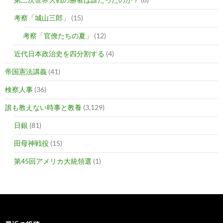
考察「城山三郎」
(15)
考察「官僚たちの夏」
(12)
近代日本政治史を四分割する
(4)
帝国憲法講義
(41)
検察人事
(36)
誰も教えない時事と教養
(3,129)
日銀
(81)
田母神戦役
(15)
第45回アメリカ大統領選
(1)