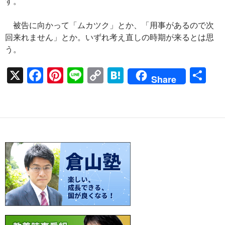
す。
被告に向かって「ムカツク」とか、「用事があるので次
回来れません」とか。いずれ考え直しの時期が来るとは思
う。
X
F
Pi
Li
C
H
共
Share
ac
nt
n
o
at
有
e
er
e
p
e
b
es
y
n
o
t
Li
a
o
n
k
k