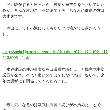
ac
nt
n
o
at
有
最近咳がすると思ったら、検察が民主党をたたいていた
e
er
e
p
e
為か。そんな埃がこちらにまで？あ、ちなみに健康の方は
b
es
y
n
大丈夫です。
o
t
Li
a
鳩山にしても小沢にしてもたたけば埃がでる身だろう
o
n
し。
k
k
http://sankei.jp.msn.com/politics/situation/091119/stt091119
1133005-n1.htm
水谷建設の件が事実ならば議員辞職せよ、と民主党中堅
議員が発言。それも良いのでは？しなければしないで、来
年の選挙にも関係してくるだろうし。
最近気になるのは裁判員制度の綻びが出始めたことで