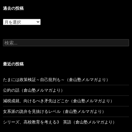
過去の投稿
過
去
の
投
検
稿
索:
最近の投稿
たまには政策検証～自己批判も～（倉山塾メルマガより）
公約の話（倉山塾メルマガより）
減税成就、向けるべき矛先はどこか（倉山塾メルマガより）
女系派の詭弁を見抜けるレベル（倉山塾メルマガより）
シリーズ、高校教育を考える3 英語（倉山塾メルマガより）