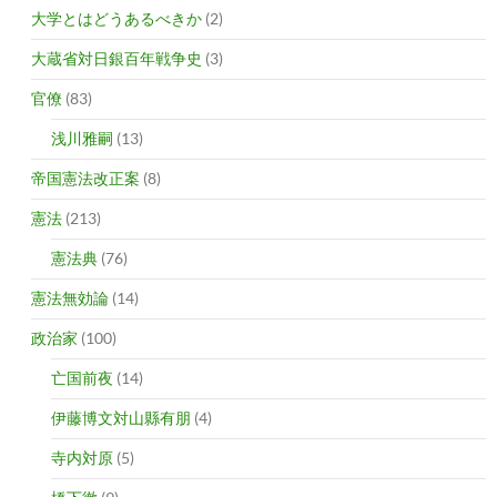
大学とはどうあるべきか
(2)
大蔵省対日銀百年戦争史
(3)
官僚
(83)
浅川雅嗣
(13)
帝国憲法改正案
(8)
憲法
(213)
憲法典
(76)
憲法無効論
(14)
政治家
(100)
亡国前夜
(14)
伊藤博文対山縣有朋
(4)
寺内対原
(5)