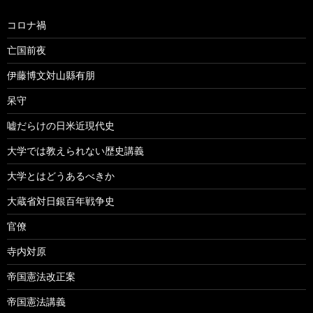
コロナ禍
亡国前夜
伊藤博文対山縣有朋
呆守
嘘だらけの日米近現代史
大学では教えられない歴史講義
大学とはどうあるべきか
大蔵省対日銀百年戦争史
官僚
寺内対原
帝国憲法改正案
帝国憲法講義