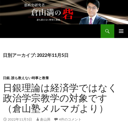
コ
ン
テ
ン
検
ツ
倉山満公式サイト
索
へ
メインメ
ス
ニュー
キ
日別アーカイブ: 2022年11月5日
ッ
プ
日銀
,
誰も教えない時事と教養
日銀理論は経済学ではなく
政治学宗教学の対象です
（倉山塾メルマガより）
2022年11月5日
倉山満
4件のコメント