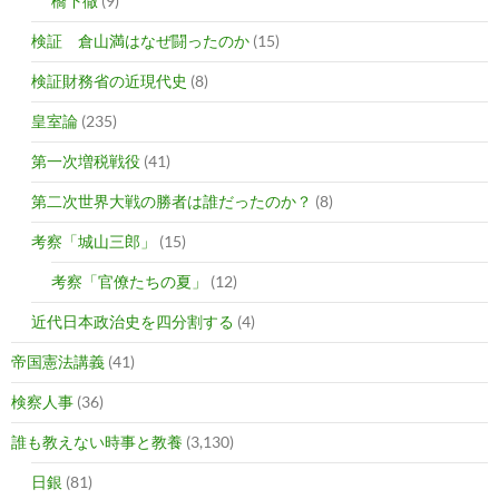
橋下徹
(9)
検証 倉山満はなぜ闘ったのか
(15)
検証財務省の近現代史
(8)
皇室論
(235)
第一次増税戦役
(41)
第二次世界大戦の勝者は誰だったのか？
(8)
考察「城山三郎」
(15)
考察「官僚たちの夏」
(12)
近代日本政治史を四分割する
(4)
帝国憲法講義
(41)
検察人事
(36)
誰も教えない時事と教養
(3,130)
日銀
(81)