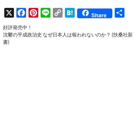
X
F
Pi
Li
C
H
共
Share
ac
nt
n
o
at
有
好評発売中！
e
er
e
p
e
沈鬱の平成政治史 なぜ日本人は報われないのか？ (扶桑社新
b
es
y
n
書)
o
t
Li
a
o
n
k
k