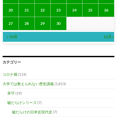
20
21
22
23
24
25
26
27
28
29
30
« 10月
12月 »
カテゴリー
コロナ禍
(114)
大学では教えられない歴史講義
(1,813)
呆守
(19)
嘘だらけシリーズ
(7)
嘘だらけの日米近現代史
(7)