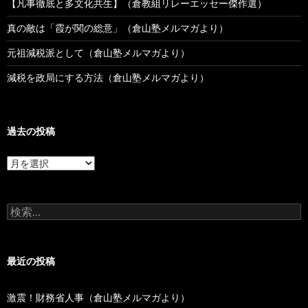
【凡事徹底と多文化共生】（倉教組リレーエッセー傑作選）
真の敵は「霞が関の総意」（倉山塾メルマガより）
元祖減税派として（倉山塾メルマガより）
減税を政局にする方法（倉山塾メルマガより）
過去の投稿
過
去
の
投
検
稿
索:
最近の投稿
激震！財務省人事（倉山塾メルマガより）