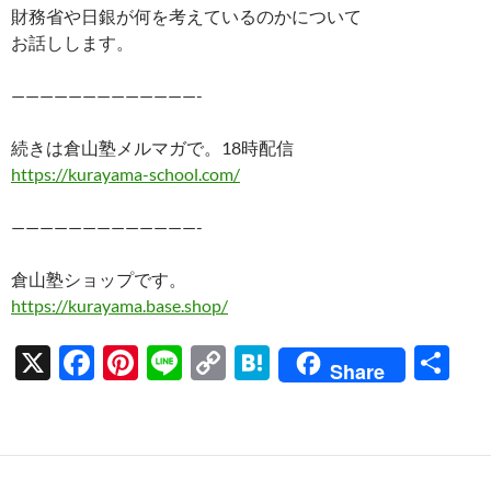
財務省や日銀が何を考えているのかについて
お話しします。
—————————————-
続きは倉山塾メルマガで。18時配信
https://kurayama-school.com/
—————————————-
倉山塾ショップです。
https://kurayama.base.shop/
X
F
Pi
Li
C
H
共
Share
ac
nt
n
o
at
有
e
er
e
p
e
b
es
y
n