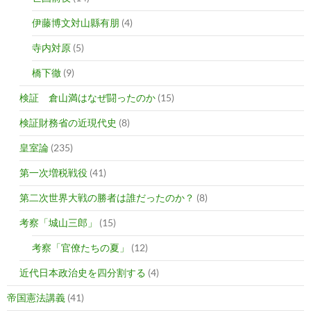
伊藤博文対山縣有朋
(4)
寺内対原
(5)
橋下徹
(9)
検証 倉山満はなぜ闘ったのか
(15)
検証財務省の近現代史
(8)
皇室論
(235)
第一次増税戦役
(41)
第二次世界大戦の勝者は誰だったのか？
(8)
考察「城山三郎」
(15)
考察「官僚たちの夏」
(12)
近代日本政治史を四分割する
(4)
帝国憲法講義
(41)