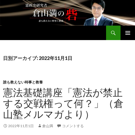
コ
ン
テ
ン
検
ツ
倉山満公式サイト
索
へ
メインメ
ス
ニュー
キ
日別アーカイブ: 2022年11月1日
ッ
プ
誰も教えない時事と教養
憲法基礎講座「憲法が禁止
する交戦権って何？」（倉
山塾メルマガより）
2022年11月1日
倉山満
コメントする