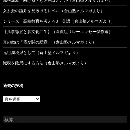
減税成就、向けるべき矛先はどこか（倉山塾メルマガより）
女系派の詭弁を見抜けるレベル（倉山塾メルマガより）
シリーズ、高校教育を考える3 英語（倉山塾メルマガより）
【凡事徹底と多文化共生】（倉教組リレーエッセー傑作選）
真の敵は「霞が関の総意」（倉山塾メルマガより）
元祖減税派として（倉山塾メルマガより）
減税を政局にする方法（倉山塾メルマガより）
過去の投稿
過
去
の
投
検
稿
索: