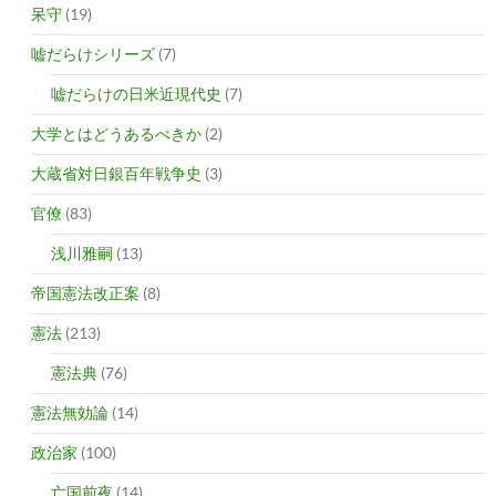
呆守
(19)
嘘だらけシリーズ
(7)
嘘だらけの日米近現代史
(7)
大学とはどうあるべきか
(2)
大蔵省対日銀百年戦争史
(3)
官僚
(83)
浅川雅嗣
(13)
帝国憲法改正案
(8)
憲法
(213)
憲法典
(76)
憲法無効論
(14)
政治家
(100)
亡国前夜
(14)