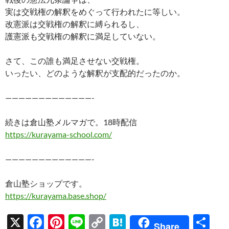
実は交戦権の解釈をめぐって行われたに等しい。
改憲派は交戦権の解釈に縛られるし、
護憲派も交戦権の解釈に満足していない。
さて、この誰も満足させない交戦権。
いったい、どのような解釈が支配的だったのか。
—————————————-
続きは倉山塾メルマガで。18時配信
https://kurayama-school.com/
—————————————-
倉山塾ショップです。
https://kurayama.base.shop/
X
F
Pi
Li
C
H
共
Share