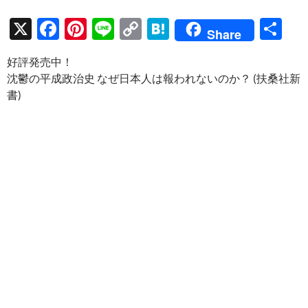
X
F
Pi
Li
C
H
共
Share
ac
nt
n
o
at
有
好評発売中！
e
er
e
p
e
沈鬱の平成政治史 なぜ日本人は報われないのか？ (扶桑社新
b
es
y
n
書)
o
t
Li
a
o
n
k
k