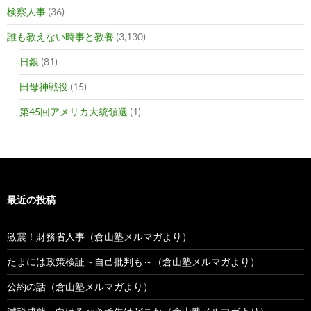
検察人事
(36)
誰も教えない時事と教養
(3,130)
日銀
(81)
田母神戦役
(15)
第45回アメリカ大統領選
(1)
最近の投稿
激震！財務省人事（倉山塾メルマガより）
たまには政策検証～自己批判も～（倉山塾メルマガより）
公約の話（倉山塾メルマガより）