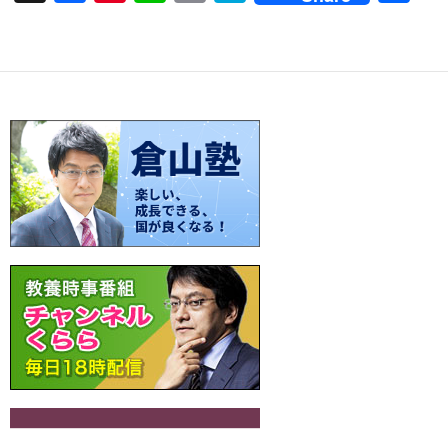
ac
nt
n
o
at
有
e
er
e
p
e
b
es
y
n
o
t
Li
a
o
n
k
k