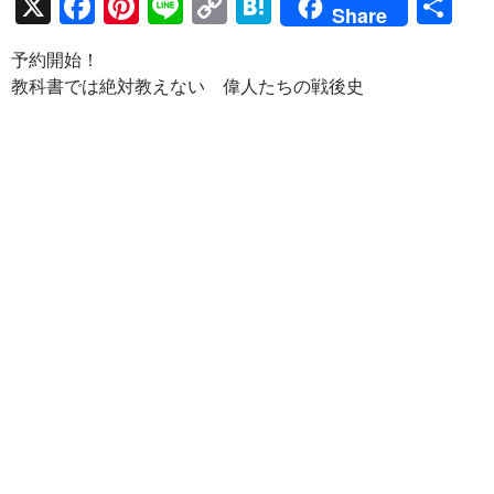
X
F
Pi
Li
C
H
共
Share
ac
nt
n
o
at
有
予約開始！
e
er
e
p
e
教科書では絶対教えない 偉人たちの戦後史
b
es
y
n
o
t
Li
a
o
n
k
k