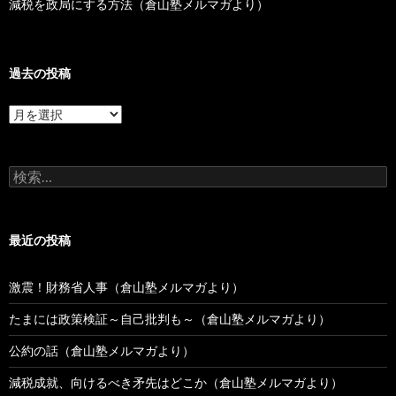
減税を政局にする方法（倉山塾メルマガより）
過去の投稿
過
去
の
投
検
稿
索:
最近の投稿
激震！財務省人事（倉山塾メルマガより）
たまには政策検証～自己批判も～（倉山塾メルマガより）
公約の話（倉山塾メルマガより）
減税成就、向けるべき矛先はどこか（倉山塾メルマガより）