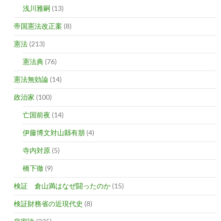
浅川雅嗣
(13)
帝国憲法改正案
(8)
憲法
(213)
憲法典
(76)
憲法無効論
(14)
政治家
(100)
亡国前夜
(14)
伊藤博文対山縣有朋
(4)
寺内対原
(5)
橋下徹
(9)
検証 倉山満はなぜ闘ったのか
(15)
検証財務省の近現代史
(8)