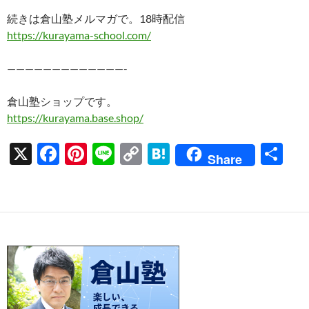
続きは倉山塾メルマガで。18時配信
https://kurayama-school.com/
—————————————-
倉山塾ショップです。
https://kurayama.base.shop/
X
F
Pi
Li
C
H
共
Share
ac
nt
n
o
at
有
e
er
e
p
e
b
es
y
n
o
t
Li
a
o
n
k
k