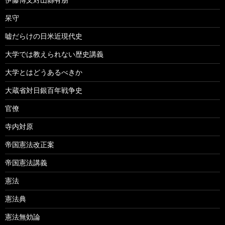
呆守
嘘だらけの日米近現代史
大学では教えられない歴史講義
大学とはどうあるべきか
大蔵省対日銀百年戦争史
官僚
寺内対原
帝国憲法改正案
帝国憲法講義
憲法
憲法典
憲法無効論