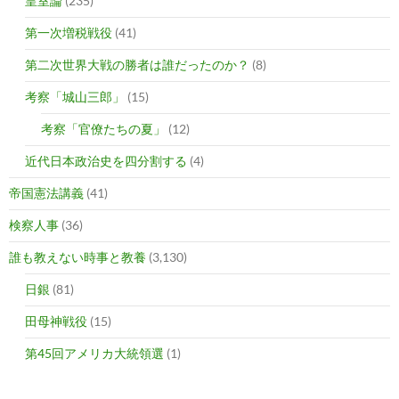
皇室論
(235)
第一次増税戦役
(41)
第二次世界大戦の勝者は誰だったのか？
(8)
考察「城山三郎」
(15)
考察「官僚たちの夏」
(12)
近代日本政治史を四分割する
(4)
帝国憲法講義
(41)
検察人事
(36)
誰も教えない時事と教養
(3,130)
日銀
(81)
田母神戦役
(15)
第45回アメリカ大統領選
(1)