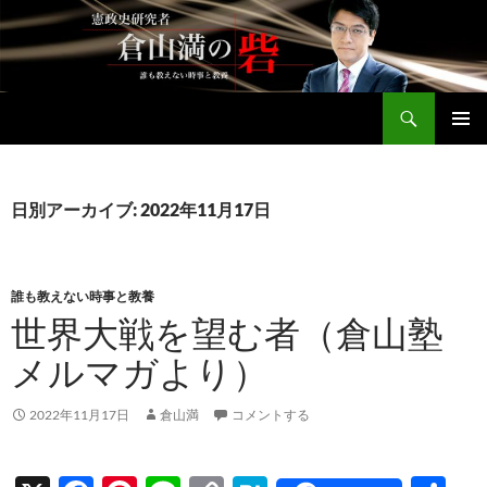
コ
ン
テ
ン
検
ツ
倉山満公式サイト
索
へ
メインメ
ス
ニュー
キ
日別アーカイブ: 2022年11月17日
ッ
プ
誰も教えない時事と教養
世界大戦を望む者（倉山塾
メルマガより）
2022年11月17日
倉山満
コメントする