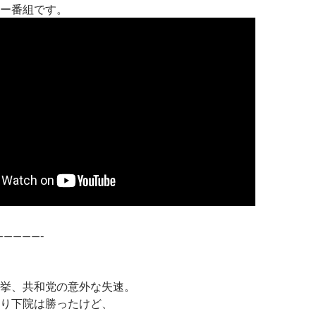
ー番組です。
—————-
挙、共和党の意外な失速。
り下院は勝ったけど、