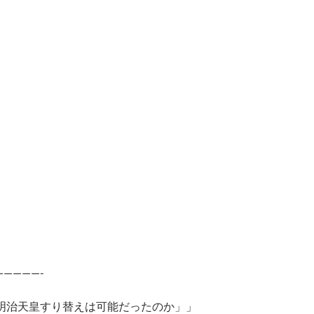
—————-
明治天皇すり替えは可能だったのか」」