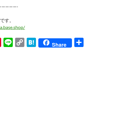
—————-
です。
a.base.shop/
Pi
Li
C
H
共
Share
nt
n
o
at
有
er
e
p
e
es
y
n
t
Li
a
n
k