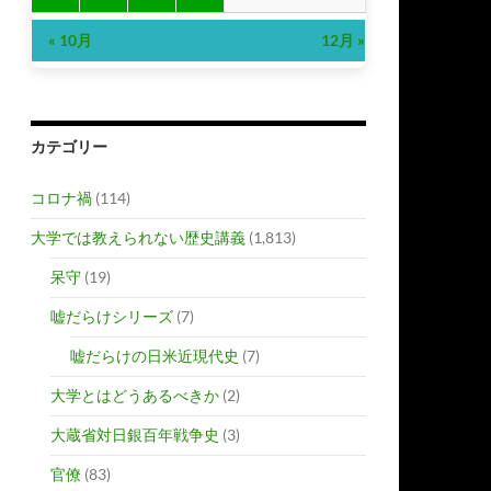
« 10月
12月 »
カテゴリー
コロナ禍
(114)
大学では教えられない歴史講義
(1,813)
呆守
(19)
嘘だらけシリーズ
(7)
嘘だらけの日米近現代史
(7)
大学とはどうあるべきか
(2)
大蔵省対日銀百年戦争史
(3)
官僚
(83)