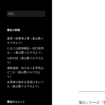
去
の
投
検
稿
索:
最近の投稿
激震！財務省人事（倉山塾メ
ルマガより）
たまには政策検証～自己批判
も～（倉山塾メルマガより）
公約の話（倉山塾メルマガよ
り）
減税成就、向けるべき矛先は
どこか（倉山塾メルマガよ
り）
女系派の詭弁を見抜けるレベ
ル（倉山塾メルマガより）
————————
最近のコメント
第2シリーズ「