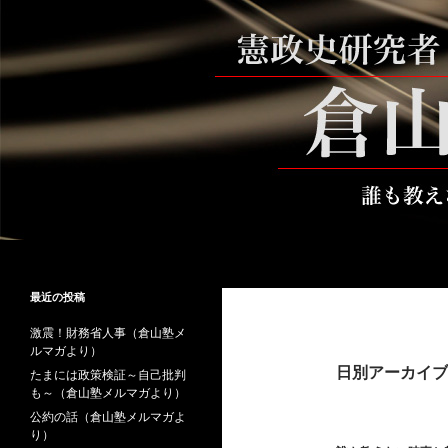
コ
ン
テ
ン
ツ
へ
ス
キ
ッ
プ
検
倉山満公式サイト
索
倉山満の砦～誰も教えない時事と教
最近の投稿
養
激震！財務省人事（倉山塾メ
ルマガより）
日別アーカイブ: 
たまには政策検証～自己批判
も～（倉山塾メルマガより）
公約の話（倉山塾メルマガよ
り）