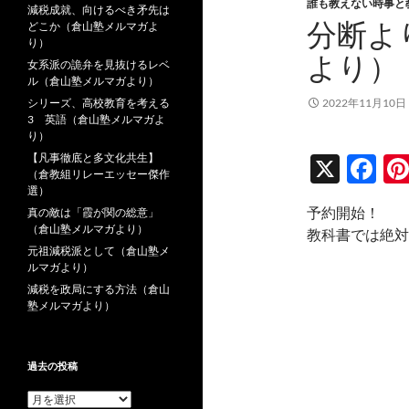
誰も教えない時事と
減税成就、向けるべき矛先は
分断よ
どこか（倉山塾メルマガよ
り）
より）
女系派の詭弁を見抜けるレベ
ル（倉山塾メルマガより）
シリーズ、高校教育を考える
2022年11月10日
3 英語（倉山塾メルマガよ
り）
【凡事徹底と多文化共生】
X
F
（倉教組リレーエッセー傑作
ac
選）
予約開始！
真の敵は「霞が関の総意」
e
（倉山塾メルマガより）
教科書では絶対
b
元祖減税派として（倉山塾メ
ルマガより）
o
減税を政局にする方法（倉山
o
塾メルマガより）
k
過去の投稿
過