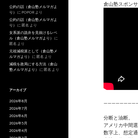
倉山塾スポンサ
公約の話（倉山塾メルマガよ
り）
に
POPOR
より
公約の話（倉山塾メルマガよ
り）
に
匿名
より
女系派の詭弁を見抜けるレベ
ル（倉山塾メルマガより）
に
匿名
より
元祖減税派として（倉山塾メ
ルマガより）
に
匿名
より
減税を政局にする方法（倉山
塾メルマガより）
に
匿名
より
アーカイブ
2026年8月
————————
2026年7月
2026年6月
分断と油断。
2026年5月
アメリカ中間選
2026年4月
数字上、想定通
2026年3月