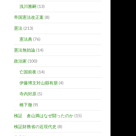
浅川雅嗣
(13)
帝国憲法改正案
(8)
憲法
(213)
憲法典
(76)
憲法無効論
(14)
政治家
(100)
亡国前夜
(14)
伊藤博文対山縣有朋
(4)
寺内対原
(5)
橋下徹
(9)
検証 倉山満はなぜ闘ったのか
(15)
検証財務省の近現代史
(8)