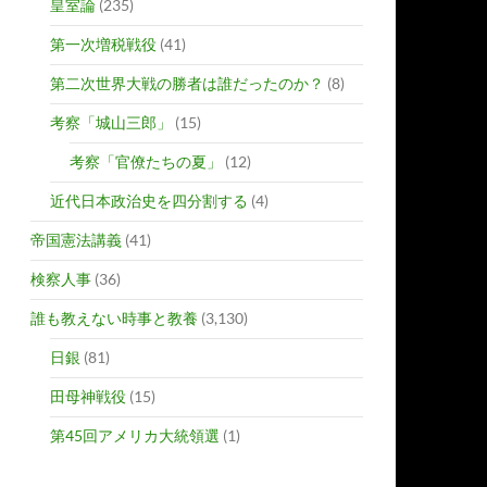
皇室論
(235)
第一次増税戦役
(41)
第二次世界大戦の勝者は誰だったのか？
(8)
考察「城山三郎」
(15)
考察「官僚たちの夏」
(12)
近代日本政治史を四分割する
(4)
帝国憲法講義
(41)
検察人事
(36)
誰も教えない時事と教養
(3,130)
日銀
(81)
田母神戦役
(15)
第45回アメリカ大統領選
(1)