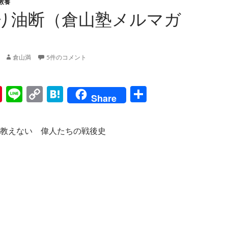
教養
り油断（倉山塾メルマガ
倉山満
5件のコメント
Pi
Li
C
H
共
Share
nt
n
o
at
有
er
e
p
e
教えない 偉人たちの戦後史
es
y
n
t
Li
a
n
k