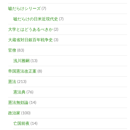
嘘だらけシリーズ
(7)
嘘だらけの日米近現代史
(7)
大学とはどうあるべきか
(2)
大蔵省対日銀百年戦争史
(3)
官僚
(83)
浅川雅嗣
(13)
帝国憲法改正案
(8)
憲法
(213)
憲法典
(76)
憲法無効論
(14)
政治家
(100)
亡国前夜
(14)