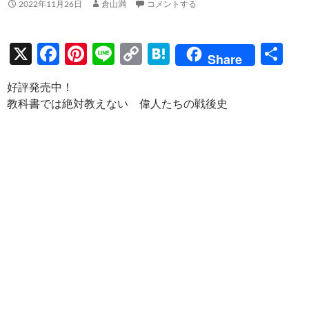
2022年11月26日
倉山満
コメントする
X
F
Pi
Li
C
H
共
Share
ac
nt
n
o
at
有
好評発売中！
e
er
e
p
e
教科書では絶対教えない 偉人たちの戦後史
b
es
y
n
o
t
Li
a
o
n
k
k