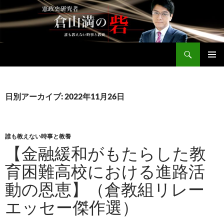
コ
ン
テ
ン
検
ツ
倉山満公式サイト
索
へ
メインメ
ス
ニュー
キ
日別アーカイブ: 2022年11月26日
ッ
プ
誰も教えない時事と教養
【金融緩和がもたらした教
育困難高校における進路活
動の恩恵】（倉教組リレー
エッセー傑作選）