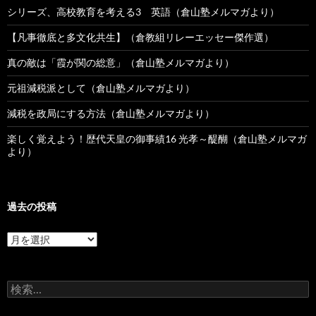
シリーズ、高校教育を考える3 英語（倉山塾メルマガより）
【凡事徹底と多文化共生】（倉教組リレーエッセー傑作選）
真の敵は「霞が関の総意」（倉山塾メルマガより）
元祖減税派として（倉山塾メルマガより）
減税を政局にする方法（倉山塾メルマガより）
楽しく覚えよう！歴代天皇の御事績16 光孝～醍醐（倉山塾メルマガ
より）
過去の投稿
過
去
の
投
検
稿
索: