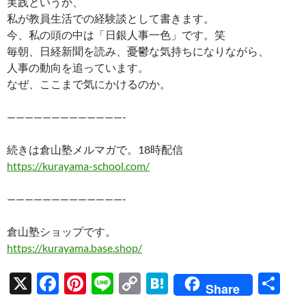
実践というか、
私が教員生活での経験談として書きます。
今、私の頭の中は「日銀人事一色」です。笑
毎朝、日経新聞を読み、憂鬱な気持ちになりながら、
人事の動向を追っています。
なぜ、ここまで気にかけるのか。
—————————————-
続きは倉山塾メルマガで。18時配信
https://kurayama-school.com/
—————————————-
倉山塾ショップです。
https://kurayama.base.shop/
X
F
Pi
Li
C
H
共
Share
ac
nt
n
o
at
有