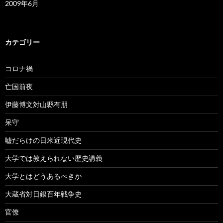
2009年6月
カテゴリー
コロナ禍
亡国前夜
伊藤博文対山縣有朋
呆守
嘘だらけの日米近現代史
大学では教えられない歴史講義
大学とはどうあるべきか
大蔵省対日銀百年戦争史
官僚