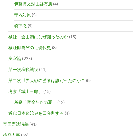
伊藤博文対山縣有朋
(4)
寺内対原
(5)
橋下徹
(9)
検証 倉山満はなぜ闘ったのか
(15)
検証財務省の近現代史
(8)
皇室論
(235)
第一次増税戦役
(41)
第二次世界大戦の勝者は誰だったのか？
(8)
考察「城山三郎」
(15)
考察「官僚たちの夏」
(12)
近代日本政治史を四分割する
(4)
帝国憲法講義
(41)
検察人事
(36)