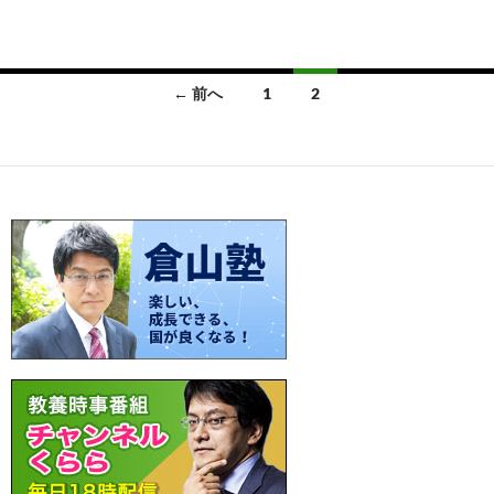
ac
nt
n
o
at
有
e
er
e
p
e
b
es
y
n
投
← 前へ
1
2
o
t
Li
a
稿
o
n
ナ
k
k
ビ
ゲ
ー
シ
ョ
ン