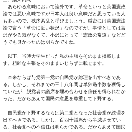
あらゆる意味において論外です。革命というと英国憲政
論では悪い意味ですが日本人は良い意味だと思っている人
も多いので、秩序紊乱と呼びましょう。厳密には英国憲法
論で言う「革命に近い状況」なのですが。事情としては宮
沢がやる気がなくて、小沢にとって「憲政の常道」などど
うでも良かったのは明らかですね。
以下、当時大学生だった私の主張をそのまま掲載しま
す。粗雑な主張をそのままいじらずに載せます。
本来ならば与党第一党の自民党が総理を出すべきであ
る。しかし、それまでの三十八年間は単独過半数を獲得し
ていたが、脱党者の議席を埋め合わせる信任を得られなか
った。だからあえて国民の意思を尊重して下野する。
自民党が下野するならば第二党となった社会党が総理を
出すべきである。しかし、百四十議席から半減させてい
る。社会党への不信任は明らかである。だからあえて国民