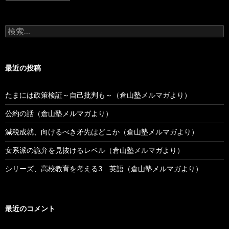
去
の
投
検
稿
索:
最近の投稿
たまには政策検証～自己批判も～（倉山塾メルマガより）
公約の話（倉山塾メルマガより）
減税成就、向けるべき矛先はどこか（倉山塾メルマガより）
女系派の詭弁を見抜けるレベル（倉山塾メルマガより）
シリーズ、高校教育を考える3 英語（倉山塾メルマガより）
最近のコメント