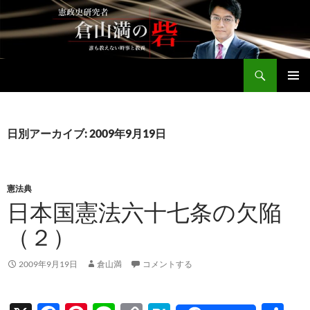
コ
ン
テ
ン
検
ツ
倉山満公式サイト
索
へ
メインメ
ス
ニュー
キ
日別アーカイブ: 2009年9月19日
ッ
プ
憲法典
日本国憲法六十七条の欠陥
（２）
2009年9月19日
倉山満
コメントする