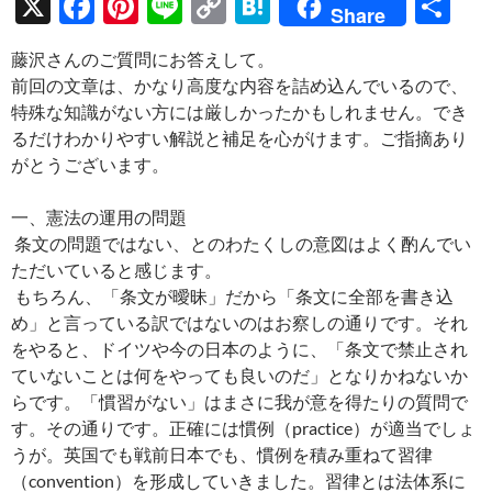
X
F
Pi
Li
C
H
共
Share
ac
nt
n
o
at
有
藤沢さんのご質問にお答えして。
e
er
e
p
e
前回の文章は、かなり高度な内容を詰め込んでいるので、
b
es
y
n
特殊な知識がない方には厳しかったかもしれません。でき
o
t
Li
a
るだけわかりやすい解説と補足を心がけます。ご指摘あり
がとうございます。
o
n
k
k
一、憲法の運用の問題
条文の問題ではない、とのわたくしの意図はよく酌んでい
ただいていると感じます。
もちろん、「条文が曖昧」だから「条文に全部を書き込
め」と言っている訳ではないのはお察しの通りです。それ
をやると、ドイツや今の日本のように、「条文で禁止され
ていないことは何をやっても良いのだ」となりかねないか
らです。「慣習がない」はまさに我が意を得たりの質問で
す。その通りです。正確には慣例（practice）が適当でしょ
うが。英国でも戦前日本でも、慣例を積み重ねて習律
（convention）を形成していきました。習律とは法体系に