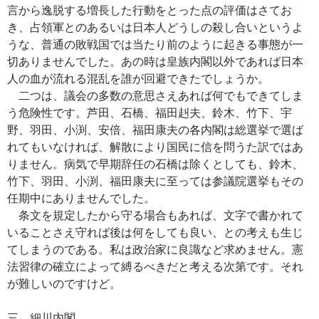
言から逸脱する増長した行動をとった点の評価はさてお
き、占領軍とのあるいは日本人どうしの殺し合いというよ
うな、普通の敗戦国では当たり前のように起きる事態が一
切ありませんでした。あの時は皇族内閣以外であれば日本
人の血が流れる混乱を誰が回避できたでしょうか。
二つは、議会の多数の意思さえあれば何でもできてしま
う危険性です。芦田、石橋、福田赳夫、鈴木、竹下、宇
野、羽田、小渕、安倍、福田康夫の各内閣は総選挙で選ば
れてもいなければ、解散により国民に信を問うた訳ではあ
りません。病気で早期辞任の石橋は除くとしても、鈴木、
竹下、羽田、小渕、福田康夫に至っては参議院選挙もその
任期中にありませんでした。
条文を規定したから守る場合もあれば、文字で書かれて
いることさえ守れば後は何をしても良い、との考えも生じ
てしまうのである。私は政治家に良識など求めません。憲
法習律の確立によって縛るべきだと考える次第です。それ
が難しいのですけど。
三、細川内閣