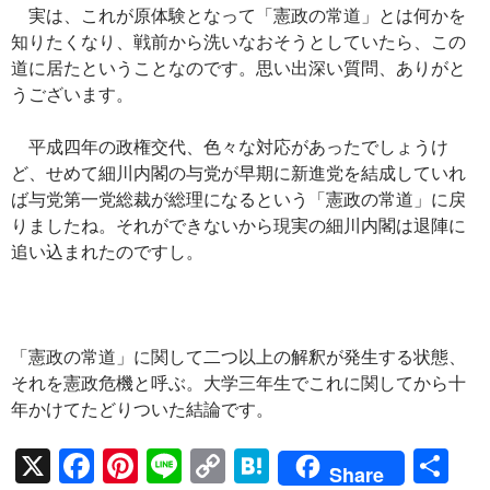
実は、これが原体験となって「憲政の常道」とは何かを
知りたくなり、戦前から洗いなおそうとしていたら、この
道に居たということなのです。思い出深い質問、ありがと
うございます。
平成四年の政権交代、色々な対応があったでしょうけ
ど、せめて細川内閣の与党が早期に新進党を結成していれ
ば与党第一党総裁が総理になるという「憲政の常道」に戻
りましたね。それができないから現実の細川内閣は退陣に
追い込まれたのですし。
「憲政の常道」に関して二つ以上の解釈が発生する状態、
それを憲政危機と呼ぶ。大学三年生でこれに関してから十
年かけてたどりついた結論です。
X
F
Pi
Li
C
H
共
Share