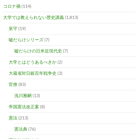
コロナ禍
(114)
大学では教えられない歴史講義
(1,813)
呆守
(19)
嘘だらけシリーズ
(7)
嘘だらけの日米近現代史
(7)
大学とはどうあるべきか
(2)
大蔵省対日銀百年戦争史
(3)
官僚
(83)
浅川雅嗣
(13)
帝国憲法改正案
(8)
憲法
(213)
憲法典
(76)