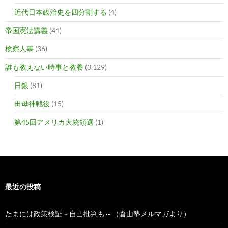
近代日本政治史を四分割する
(4)
帝国憲法講義
(41)
検察人事
(36)
誰も教えない時事と教養
(3,129)
日銀
(81)
田母神戦役
(15)
第45回アメリカ大統領選
(1)
最近の投稿
たまには政策検証～自己批判も～（倉山塾メルマガより）