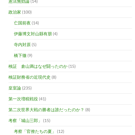
憲法無効論
(14)
政治家
(100)
亡国前夜
(14)
伊藤博文対山縣有朋
(4)
寺内対原
(5)
橋下徹
(9)
検証 倉山満はなぜ闘ったのか
(15)
検証財務省の近現代史
(8)
皇室論
(235)
第一次増税戦役
(41)
第二次世界大戦の勝者は誰だったのか？
(8)
考察「城山三郎」
(15)
考察「官僚たちの夏」
(12)