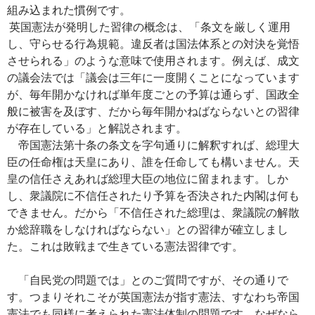
組み込まれた慣例です。
英国憲法が発明した習律の概念は、「条文を厳しく運用
し、守らせる行為規範。違反者は国法体系との対決を覚悟
させられる」のような
意味で使用されます。例えば、成文
の議会法では「議会は三年に一度開くことになっています
が、毎年開かなければ単年度ごとの予算は通らず、国政全
般に被害を及ぼす、だから毎年開かねばならないとの習律
が存在している」と解説されます。
帝国憲法第十条の条文を字句通りに解釈すれば、総理大
臣の任命権は天皇にあり、誰を任命しても構いません。天
皇の信任さえあれば総理大臣の地位に留まれます。しか
し、衆議院に不信任されたり予算を否決された内閣は何も
できません。だから「不信任された総理は、衆議院の解散
か総辞職をしなければならない」との習律が確立しまし
た。これは敗戦まで生きている憲法習律です。
「自民党の問題では」とのご質問ですが、その通りで
す。つまりそれこそが英国憲法が指す憲法、すなわち帝国
憲法でも同様に考えられた憲法体制の問題です。なぜなら