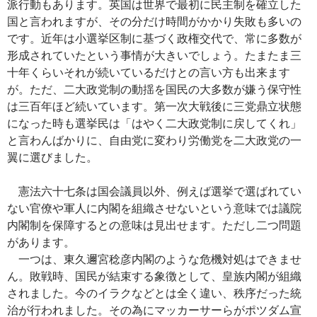
派行動もあります。英国は世界で最初に民主制を確立した
国と言われますが、その分だけ時間がかかり失敗も多いの
です。近年は小選挙区制に基づく政権交代で、常に多数が
形成されていたという事情が大きいでしょう。たまたま三
十年くらいそれが続いているだけとの言い方も出来ます
が。
ただ、二大政党制の動揺を国民の大多数が嫌う保守性
は三百年ほど続いています。第一次大戦後に三党鼎立状態
になった時も選挙民は「はやく二大政党制に戻してくれ」
と言わんばかりに、自由党に変わり労働党を二大政党の一
翼に選びました。
憲法六十七条は国会議員以外、例えば選挙で選ばれてい
ない官僚や軍人に内閣を組織させないという意味では議院
内閣制を保障するとの意味は見出せます。ただし二つ問題
があります。
一つは、東久邇宮稔彦内閣のような危機対処はできませ
ん。敗戦時、国民が結束する象徴として、皇族内閣が組織
されました。今のイラクなどとは全く違い、秩序だった統
治が行われました。その為にマッカーサーらがポツダム宣