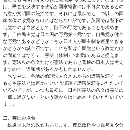
ば、民意を反映する政治が国家経営には不可欠であるとの
合意が文明国の統治です。それには最低でも二つ以上の国
家本位の政党がなければならない訳です。英国では陛下の
与党なのは当然として、陛下の野党であることを求めま
す。
自由民主党は日本国の野党第一党です。自民党が健全
な野党であるかどうかこそが日本人が民主制を運用できる
かどうかの試金石です。これを私は自民党という政党だけ
の問題ではなくて、憲法（体制）の問題であると捉えま
す。憲法典の条文だけが憲法であると普通の日本人は考え
ますので、違和感があるかもしれませんが。
ちなみに、各地の倫理法人会さんからの講演依頼で「そ
もそも憲法とは何か」という演題で講演依頼をいただいて
いるのですが、いつも最初に「日本国憲法の条文は憲法の
一部に過ぎない」という話からはじめさせていただいてい
ます。
二、英国の場合
総選挙以外の政変もあります。連立政権や少数与党や分