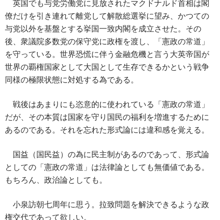
英国でも与党労働党に見放されたマクドナルド首相は閣
僚だけを引き連れて離党して解散総選挙に望み、かつての
与党以外を基盤とする挙国一致内閣を成立させた。その
後、衆議院多数党の保守党に政権を渡し、「憲政の常道」
を守っている。世界恐慌に伴う金融危機と言う大英帝国が
世界の覇権国家として大国として生存できるかという戦争
同様の極限状態に対処する為である。
戦後はあまりにも恣意的に使われている「憲政の常道」
だが、その本質は国家を守り国民の福利を増進するために
あるのである。それを忘れた形式論には違和感を覚える。
国益（国民益）の為に民主制があるのであって、形式論
としての「憲政の常道」は法律論としても無価値である。
もちろん、政治論としても。
小泉訪朝七周年に思う。拉致問題を解決できるような政
権交代であって欲しい。