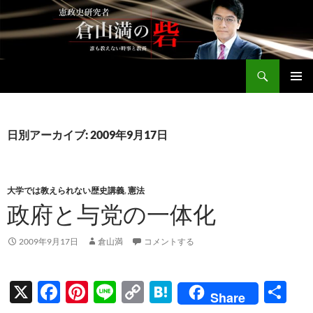
コ
ン
テ
ン
検
ツ
倉山満公式サイト
索
へ
メインメ
ス
ニュー
キ
日別アーカイブ: 2009年9月17日
ッ
プ
大学では教えられない歴史講義
,
憲法
政府と与党の一体化
2009年9月17日
倉山満
コメントする
X
F
Pi
Li
C
H
共
Share