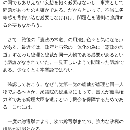
の国でもありえない妄想を抱く必要はないし、事実として
問題があったのも確かである。だからといって、不当に劣
等感を背負い込む必要もなければ、問題点を過剰に強調す
る必要もなかろう。
さて、戦後の「憲政の常道」の用法は色々と気になる点
がある。最近では、政府と与党の一体化の為に「憲政の常
道」すなわち総理と総裁が同一人物である必要があるとい
う議論がなされていた。一見正しいようで間違った議論で
ある。少なくとも本質論ではない。
確認しておこう。なぜ与党第一党の総裁が総理と同一人
物であるべきか。衆議院の総選挙によって、国民が最高権
力者である総理大臣を選ぶという機会を保障するためであ
る。これには、
一度の総選挙により、次の総選挙までの、強力な政権の
構築が可能となる。