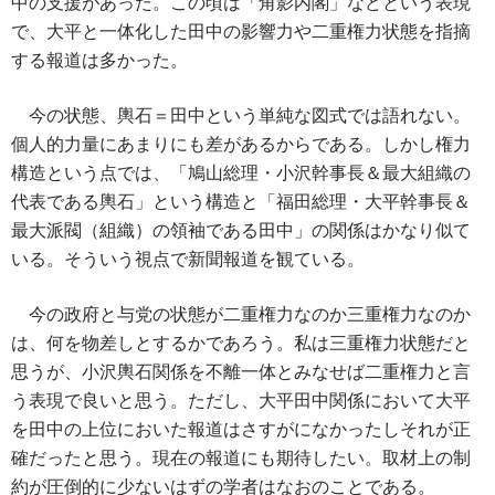
中の支援があった。この頃は「角影内閣」などという表現
で、大平と一体化した田中の影響力や二重権力状態を指摘
する報道は多かった。
今の状態、輿石＝田中という単純な図式では語れない。
個人的力量にあまりにも差があるからである。しかし権力
構造という点では、「鳩山総理・小沢幹事長＆最大組織の
代表である輿石」という構造と「福田総理・大平幹事長＆
最大派閥（組織）の領袖である田中」の関係はかなり似て
いる。そういう視点で新聞報道を観ている。
今の政府と与党の状態が二重権力なのか三重権力なのか
は、何を物差しとするかであろう。私は三重権力状態だと
思うが、小沢輿石関係を不離一体とみなせば二重権力と言
う表現で良いと思う。ただし、大平田中関係において大平
を田中の上位においた報道はさすがになかったしそれが正
確だったと思う。現在の報道にも期待したい。取材上の制
約が圧倒的に少ないはずの学者はなおのことである。