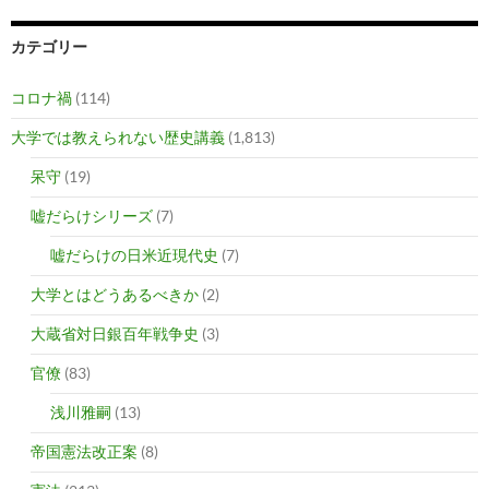
カテゴリー
コロナ禍
(114)
大学では教えられない歴史講義
(1,813)
呆守
(19)
嘘だらけシリーズ
(7)
嘘だらけの日米近現代史
(7)
大学とはどうあるべきか
(2)
大蔵省対日銀百年戦争史
(3)
官僚
(83)
浅川雅嗣
(13)
帝国憲法改正案
(8)