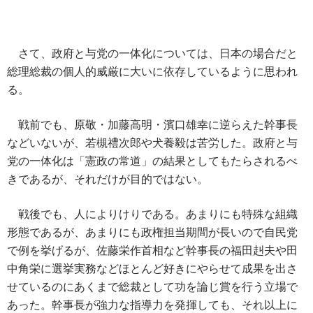
さて、政府と与党の一体化については、日本の場合だと
総理総裁の個人的威厳に大いに依存しているように思われ
る。
戦前でも、原敬・加藤高明・濱口雄幸に逆らえた幹事長
などいないが、若槻禮次郎や犬養毅は苦労した。政府と与
党の一体化は「憲政の常道」の結果としてもたらされるべ
きであるが、それだけが目的ではない。
戦後でも、人によりけりである。あまりにも特殊な組織
形態であるが、あまりにも政権担当期間が長いので自民党
で例を挙げるが、佐藤栄作首相など幹事長の福田赳夫や田
中角栄に選挙実務などほとんど好きにやらせて成果を出さ
せているのにあくまで総裁として功を論じ賞を行う立場で
あった。幹事長が強力な指導力を発揮しても、それ以上に