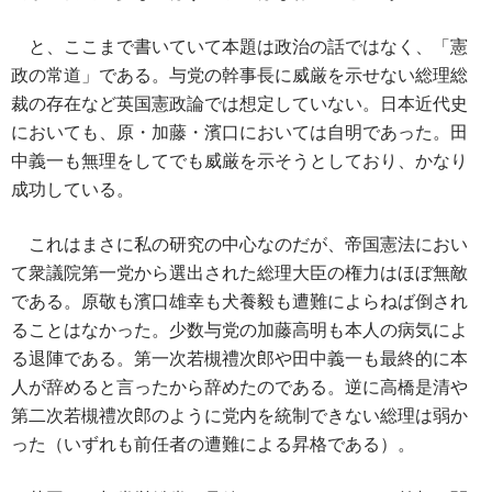
と、ここまで書いていて本題は政治の話ではなく、「憲
政の常道」である。与党の幹事長に威厳を示せない総理総
裁の存在など英国憲政論では想定していない。日本近代史
においても、原・加藤・濱口においては自明であった。田
中義一も無理をしてでも威厳を示そうとしており、かなり
成功している。
これはまさに私の研究の中心なのだが、帝国憲法におい
て衆議院第一党から選出された総理大臣の権力はほぼ無敵
である。原敬も濱口雄幸も犬養毅も遭難によらねば倒され
ることはなかった。少数与党の加藤高明も本人の病気によ
る退陣である。第一次若槻禮次郎や田中義一も最終的に本
人が辞めると言ったから辞めたのである。逆に高橋是清や
第二次若槻禮次郎のように党内を統制できない総理は弱か
った（いずれも前任者の遭難による昇格である）。