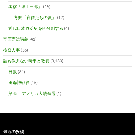
考察「城山三郎」
(15)
考察「官僚たちの夏」
(12)
近代日本政治史を四分割する
(4)
帝国憲法講義
(41)
検察人事
(36)
誰も教えない時事と教養
(3,130)
日銀
(81)
田母神戦役
(15)
第45回アメリカ大統領選
(1)
最近の投稿