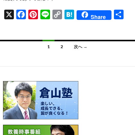
X
F
Pi
Li
C
H
共
Share
ac
nt
n
o
at
有
e
er
e
p
e
b
es
y
n
投
1
2
次へ →
o
t
Li
a
稿
o
n
ナ
k
k
ビ
ゲ
ー
シ
ョ
ン