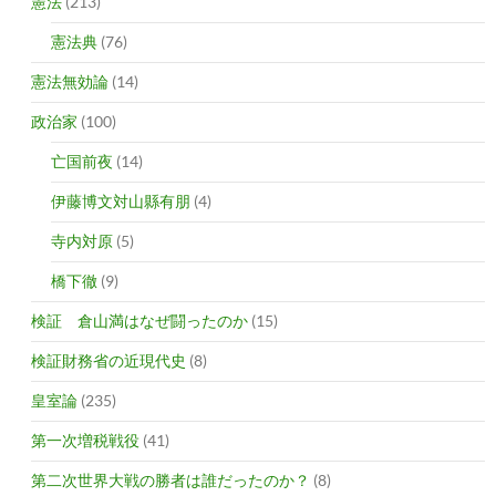
憲法
(213)
憲法典
(76)
憲法無効論
(14)
政治家
(100)
亡国前夜
(14)
伊藤博文対山縣有朋
(4)
寺内対原
(5)
橋下徹
(9)
検証 倉山満はなぜ闘ったのか
(15)
検証財務省の近現代史
(8)
皇室論
(235)
第一次増税戦役
(41)
第二次世界大戦の勝者は誰だったのか？
(8)