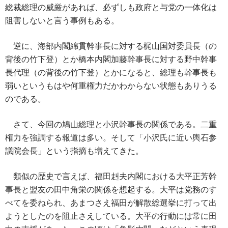
総裁総理の威厳があれば、必ずしも政府と与党の一体化は
阻害しないと言う事例もある。
逆に、海部内閣綿貫幹事長に対する梶山国対委員長（の
背後の竹下登）とか橋本内閣加藤幹事長に対する野中幹事
長代理（の背後の竹下登）とかになると、総理も幹事長も
弱いというもはや何重権力だかわからない状態もありうる
のである。
さて、今回の鳩山総理と小沢幹事長の関係である。二重
権力を強調する報道は多い。そして「小沢氏に近い輿石参
議院会長」という指摘も増えてきた。
類似の歴史で言えば、福田赳夫内閣における大平正芳幹
事長と盟友の田中角栄の関係を想起する。大平は党務のす
べてを委ねられ、あまつさえ福田が解散総選挙に打って出
ようとしたのを阻止さえしている。大平の行動には常に田