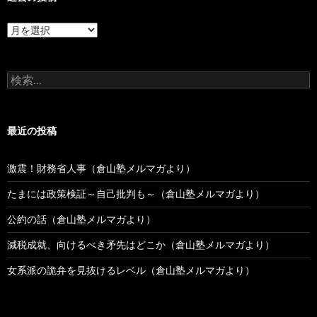
過
去
の
投
検
稿
索:
最近の投稿
激震！財務省人事（倉山塾メルマガより）
たまには政策検証～自己批判も～（倉山塾メルマガより）
公約の話（倉山塾メルマガより）
減税成就、向けるべき矛先はどこか（倉山塾メルマガより）
女系派の詭弁を見抜けるレベル（倉山塾メルマガより）