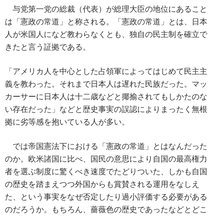
ac
nt
n
o
at
有
与党第一党の総裁（代表）が総理大臣の地位にあること
e
er
e
p
e
は「憲政の常道」と称される。「憲政の常道」とは、日本
b
es
y
n
人が米国人になど教わらなくとも、独自の民主制を確立で
o
t
Li
a
きたと言う証拠である。
o
n
「アメリカ人を中心とした占領軍によってはじめて民主主
k
k
義を教わった。それまで日本人は遅れた民族だった。マッ
カーサーに日本人は十二歳などと揶揄されてもしかたのな
い存在だった」などと歴史事実の誤認によりまったく無根
拠に劣等感を抱いている人が多い。
では帝国憲法下における「憲政の常道」とはなんだった
のか。欧米諸国に比べ、国民の意思により自国の最高権力
者を選ぶ制度に驚くべき速度でたどりついた、しかも自国
の歴史を踏まえつつ外国からも賞賛される運用をなしえ
た、という事実をなぜ否定したり過小評価する必要がある
のだろうか。もちろん、薔薇色の歴史であったなどとどこ