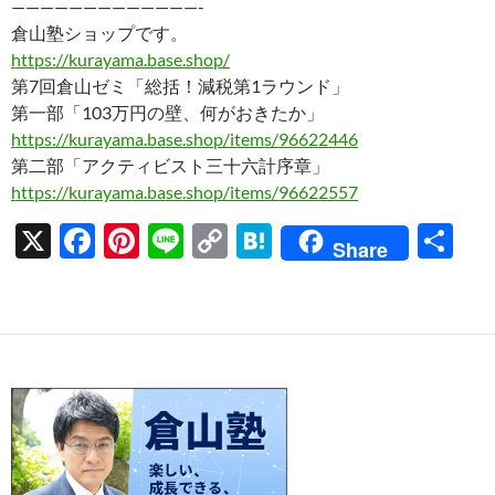
—————————————-
倉山塾ショップです。
https://kurayama.base.shop/
第7回倉山ゼミ「総括！減税第1ラウンド」
第一部「103万円の壁、何がおきたか」
https://kurayama.base.shop/items/96622446
第二部「アクティビスト三十六計序章」
https://kurayama.base.shop/items/96622557
X
F
Pi
Li
C
H
共
Share
ac
nt
n
o
at
有
e
er
e
p
e
b
es
y
n
o
t
Li
a
o
n
k
k