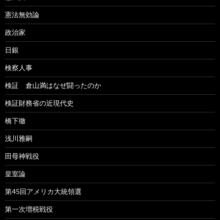
憲法無効論
政治家
日銀
検察人事
検証 倉山満はなぜ闘ったのか
検証財務省の近現代史
橋下徹
浅川雅嗣
田母神戦役
皇室論
第45回アメリカ大統領選
第一次増税戦役