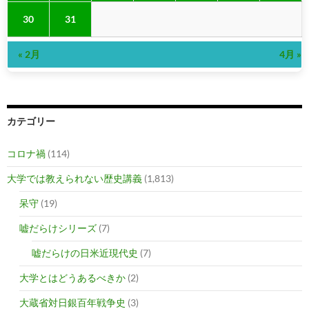
30
31
« 2月
4月 »
カテゴリー
コロナ禍
(114)
大学では教えられない歴史講義
(1,813)
呆守
(19)
嘘だらけシリーズ
(7)
嘘だらけの日米近現代史
(7)
大学とはどうあるべきか
(2)
大蔵省対日銀百年戦争史
(3)