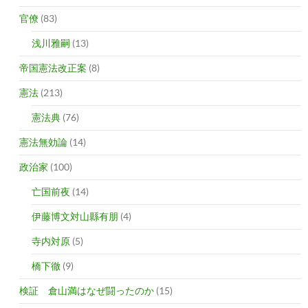
官僚
(83)
浅川雅嗣
(13)
帝国憲法改正案
(8)
憲法
(213)
憲法典
(76)
憲法無効論
(14)
政治家
(100)
亡国前夜
(14)
伊藤博文対山縣有朋
(4)
寺内対原
(5)
橋下徹
(9)
検証 倉山満はなぜ闘ったのか
(15)