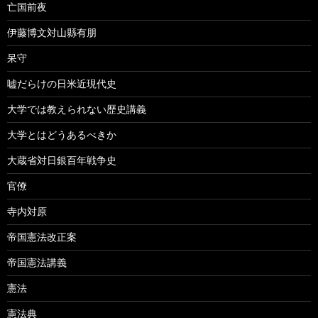
亡国前夜
伊藤博文対山縣有朋
呆守
嘘だらけの日米近現代史
大学では教えられない歴史講義
大学とはどうあるべきか
大蔵省対日銀百年戦争史
官僚
寺内対原
帝国憲法改正案
帝国憲法講義
憲法
憲法典