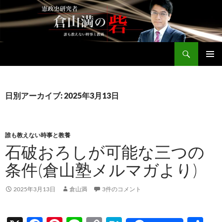
コ
ン
テ
ン
検
ツ
倉山満公式サイト
索
へ
メインメ
ス
ニュー
キ
日別アーカイブ: 2025年3月13日
ッ
プ
誰も教えない時事と教養
石破おろしが可能な三つの
条件(倉山塾メルマガより)
2025年3月13日
倉山満
3件のコメント