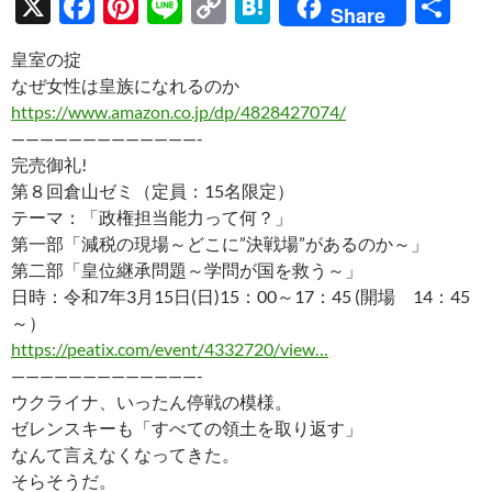
X
F
Pi
Li
C
H
共
Share
ac
nt
n
o
at
有
皇室の掟
e
er
e
p
e
なぜ女性は皇族になれるのか
b
es
y
n
https://www.amazon.co.jp/dp/4828427074/
o
t
Li
a
—————————————-
完売御礼!
o
n
第８回倉山ゼミ（定員：15名限定）
k
k
テーマ：「政権担当能力って何？」
第一部「減税の現場～どこに”決戦場”があるのか～」
第二部「皇位継承問題～学問が国を救う～」
日時：令和7年3月15日(日)15：00～17：45 (開場 14：45
～）
https://peatix.com/event/4332720/view…
—————————————-
ウクライナ、いったん停戦の模様。
ゼレンスキーも「すべての領土を取り返す」
なんて言えなくなってきた。
そらそうだ。