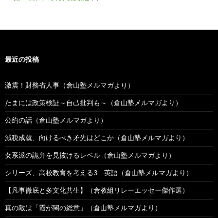
最近の投稿
激震！財務省人事（倉山塾メルマガより）
たまには政策検証～自己批判も～（倉山塾メルマガより）
公約の話（倉山塾メルマガより）
減税成就、向けるべき矛先はどこか（倉山塾メルマガより）
女系派の詭弁を見抜けるレベル（倉山塾メルマガより）
シリーズ、高校教育を考える3 英語（倉山塾メルマガより）
【凡事徹底と多文化共生】（倉教組リレーエッセー傑作選）
真の敵は「霞が関の総意」（倉山塾メルマガより）