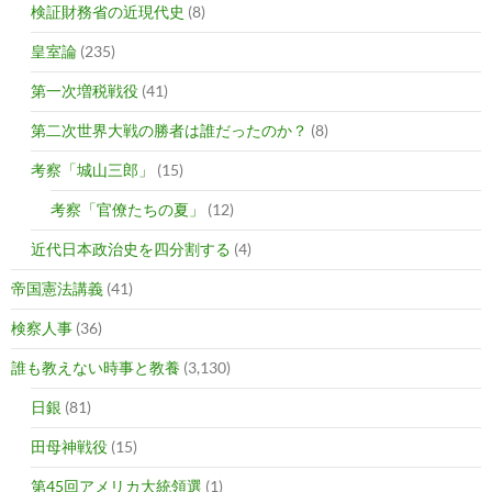
検証財務省の近現代史
(8)
皇室論
(235)
第一次増税戦役
(41)
第二次世界大戦の勝者は誰だったのか？
(8)
考察「城山三郎」
(15)
考察「官僚たちの夏」
(12)
近代日本政治史を四分割する
(4)
帝国憲法講義
(41)
検察人事
(36)
誰も教えない時事と教養
(3,130)
日銀
(81)
田母神戦役
(15)
第45回アメリカ大統領選
(1)