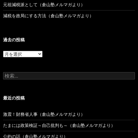
元祖減税派として（倉山塾メルマガより）
減税を政局にする方法（倉山塾メルマガより）
過去の投稿
過
去
の
投
検
稿
索:
最近の投稿
激震！財務省人事（倉山塾メルマガより）
たまには政策検証～自己批判も～（倉山塾メルマガより）
公約の話（倉山塾メルマガより）