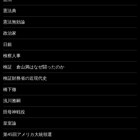
憲法典
憲法無効論
政治家
日銀
検察人事
検証 倉山満はなぜ闘ったのか
検証財務省の近現代史
橋下徹
浅川雅嗣
田母神戦役
皇室論
第45回アメリカ大統領選