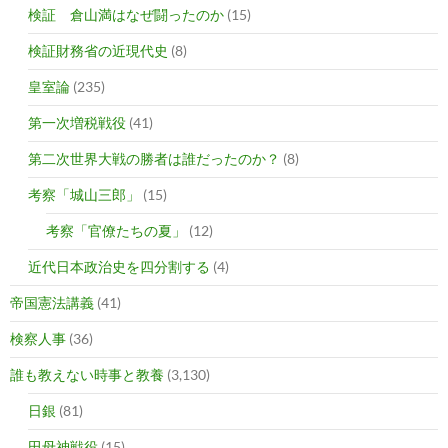
検証 倉山満はなぜ闘ったのか
(15)
検証財務省の近現代史
(8)
皇室論
(235)
第一次増税戦役
(41)
第二次世界大戦の勝者は誰だったのか？
(8)
考察「城山三郎」
(15)
考察「官僚たちの夏」
(12)
近代日本政治史を四分割する
(4)
帝国憲法講義
(41)
検察人事
(36)
誰も教えない時事と教養
(3,130)
日銀
(81)
田母神戦役
(15)