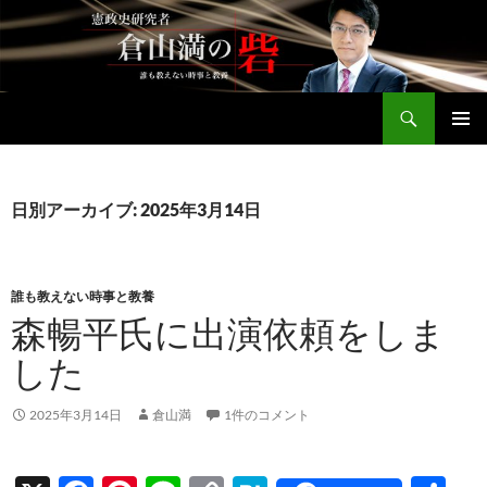
コ
ン
テ
ン
検
ツ
倉山満公式サイト
索
へ
メインメ
ス
ニュー
キ
日別アーカイブ: 2025年3月14日
ッ
プ
誰も教えない時事と教養
森暢平氏に出演依頼をしま
した
2025年3月14日
倉山満
1件のコメント