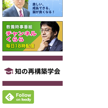
ー
シ
ョ
ン