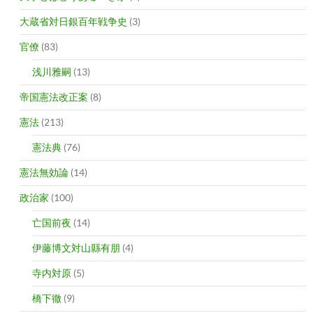
大蔵省対日銀百年戦争史
(3)
官僚
(83)
浅川雅嗣
(13)
帝国憲法改正案
(8)
憲法
(213)
憲法典
(76)
憲法無効論
(14)
政治家
(100)
亡国前夜
(14)
伊藤博文対山縣有朋
(4)
寺内対原
(5)
橋下徹
(9)