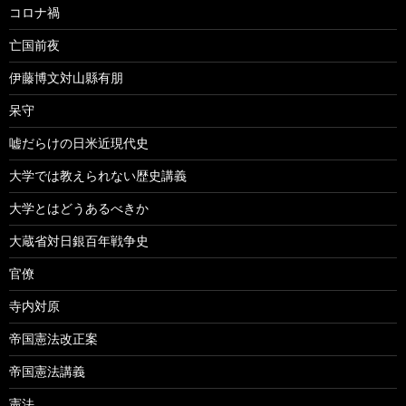
コロナ禍
亡国前夜
伊藤博文対山縣有朋
呆守
嘘だらけの日米近現代史
大学では教えられない歴史講義
大学とはどうあるべきか
大蔵省対日銀百年戦争史
官僚
寺内対原
帝国憲法改正案
帝国憲法講義
憲法