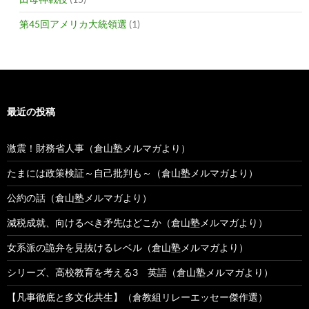
第45回アメリカ大統領選
(1)
最近の投稿
激震！財務省人事（倉山塾メルマガより）
たまには政策検証～自己批判も～（倉山塾メルマガより）
公約の話（倉山塾メルマガより）
減税成就、向けるべき矛先はどこか（倉山塾メルマガより）
女系派の詭弁を見抜けるレベル（倉山塾メルマガより）
シリーズ、高校教育を考える3 英語（倉山塾メルマガより）
【凡事徹底と多文化共生】（倉教組リレーエッセー傑作選）