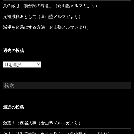
真の敵は「霞が関の総意」（倉山塾メルマガより）
元祖減税派として（倉山塾メルマガより）
減税を政局にする方法（倉山塾メルマガより）
過去の投稿
過
去
の
投
検
稿
索:
最近の投稿
激震！財務省人事（倉山塾メルマガより）
たまには政策検証～自己批判も～（倉山塾メルマガより）