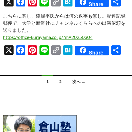
X
F
Pi
Li
C
H
共
Share
ac
nt
n
o
at
有
こちらに関し、森暢平氏からは何の返事も無し。配達記録
e
er
e
p
e
郵便で、大学と新潮社にチャンネルくららへの出演依頼を
b
es
y
n
送りました。
o
t
Li
a
https://office-kurayama.co.jp/?m=20250304
o
n
X
F
Pi
Li
C
H
共
Share
k
k
ac
nt
n
o
at
有
e
er
e
p
e
b
es
y
n
投
1
2
次へ →
o
t
Li
a
稿
o
n
ナ
k
k
ビ
ゲ