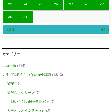
23
24
25
26
27
28
29
30
31
« 2月
4月 »
カテゴリー
コロナ禍
(114)
大学では教えられない歴史講義
(1,813)
呆守
(19)
嘘だらけシリーズ
(7)
嘘だらけの日米近現代史
(7)
大学とはどうあるべきか
(2)