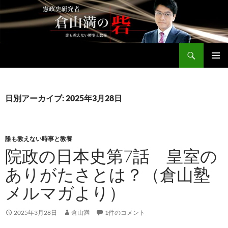
コ
ン
テ
ン
検
ツ
倉山満公式サイト
索
へ
メインメ
ス
ニュー
キ
日別アーカイブ: 2025年3月28日
ッ
プ
誰も教えない時事と教養
院政の日本史第7話 皇室の
ありがたさとは？（倉山塾
メルマガより）
2025年3月28日
倉山満
1件のコメント