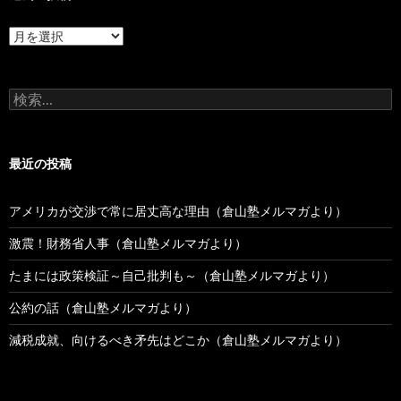
過
去
の
投
検
稿
索:
最近の投稿
アメリカが交渉で常に居丈高な理由（倉山塾メルマガより）
激震！財務省人事（倉山塾メルマガより）
たまには政策検証～自己批判も～（倉山塾メルマガより）
公約の話（倉山塾メルマガより）
減税成就、向けるべき矛先はどこか（倉山塾メルマガより）