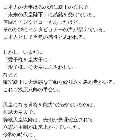
日本人の大半は先の悠仁殿下の会見で
「未来の天皇陛下」に感銘を受けていた。
何回かインタビューもあったけど、
そのたびにインタビュアーの声が震えている。
日本人として当然の感性と思われる。
しかし、いまだに
「愛子様を皇太子に」
「愛子様こそ天皇にふさわしい」
などと
敬宮殿下に大迷惑な言動を繰り返す愚か者がいる。
これも浅原八郎の手合い。
天皇になる資格を能力で決めていたのは、
桓武天皇まで。
嵯峨天皇以降は、先例が整理確立されて
立憲君主制が出来上がっていった。
令和の時代に、