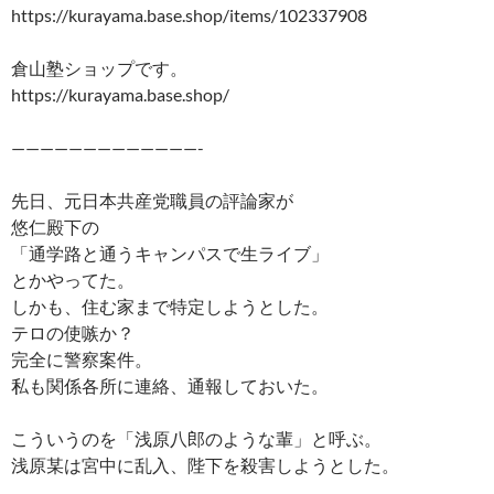
https://kurayama.base.shop/items/102337908
倉山塾ショップです。
https://kurayama.base.shop/
—————————————-
先日、元日本共産党職員の評論家が
悠仁殿下の
「通学路と通うキャンパスで生ライブ」
とかやってた。
しかも、住む家まで特定しようとした。
テロの使嗾か？
完全に警察案件。
私も関係各所に連絡、通報しておいた。
こういうのを「浅原八郎のような輩」と呼ぶ。
浅原某は宮中に乱入、陛下を殺害しようとした。