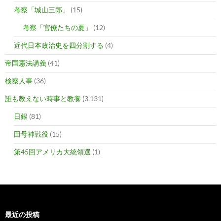
考察「城山三郎」
(15)
考察「官僚たちの夏」
(12)
近代日本政治史を四分割する
(4)
帝国憲法講義
(41)
検察人事
(36)
誰も教えない時事と教養
(3,131)
日銀
(81)
田母神戦役
(15)
第45回アメリカ大統領選
(1)
最近の投稿