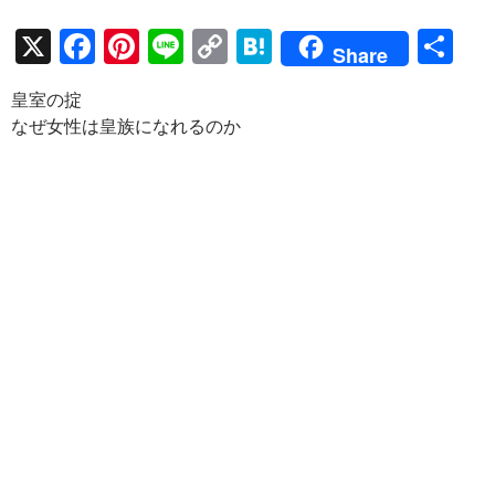
X
F
Pi
Li
C
H
共
Share
ac
nt
n
o
at
有
皇室の掟
e
er
e
p
e
なぜ女性は皇族になれるのか
b
es
y
n
o
t
Li
a
o
n
k
k