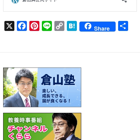
X
F
Pi
Li
C
H
共
Share
ac
nt
n
o
at
有
e
er
e
p
e
b
es
y
n
o
t
Li
a
o
n
k
k