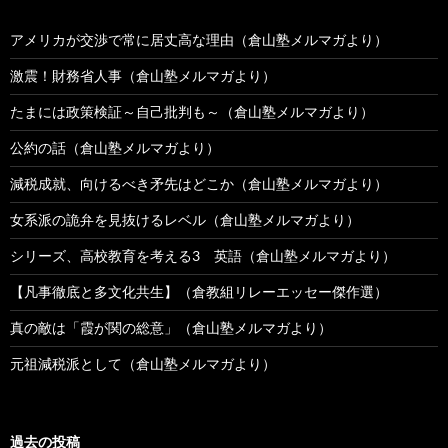
アメリカが交渉で常に居丈高な理由（倉山塾メルマガより）
激震！財務省人事（倉山塾メルマガより）
たまには政策検証～自己批判も～（倉山塾メルマガより）
公約の話（倉山塾メルマガより）
減税成就、向けるべき矛先はどこか（倉山塾メルマガより）
女系派の詭弁を見抜けるレベル（倉山塾メルマガより）
シリーズ、高校教育を考える3 英語（倉山塾メルマガより）
【凡事徹底と多文化共生】（倉教組リレーエッセー傑作選）
真の敵は「霞が関の総意」（倉山塾メルマガより）
元祖減税派として（倉山塾メルマガより）
過去の投稿