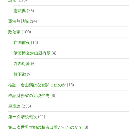
憲法典
(76)
憲法無効論
(14)
政治家
(100)
亡国前夜
(14)
伊藤博文対山縣有朋
(4)
寺内対原
(5)
橋下徹
(9)
検証 倉山満はなぜ闘ったのか
(15)
検証財務省の近現代史
(8)
皇室論
(235)
第一次増税戦役
(41)
第二次世界大戦の勝者は誰だったのか？
(8)