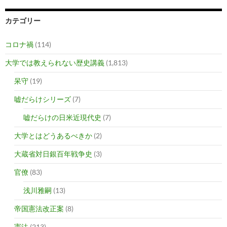
カテゴリー
コロナ禍
(114)
大学では教えられない歴史講義
(1,813)
呆守
(19)
嘘だらけシリーズ
(7)
嘘だらけの日米近現代史
(7)
大学とはどうあるべきか
(2)
大蔵省対日銀百年戦争史
(3)
官僚
(83)
浅川雅嗣
(13)
帝国憲法改正案
(8)
憲法
(213)