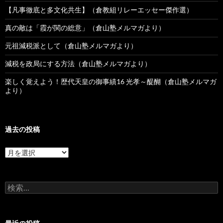
【凡事徹底と多文化共生】（倉教組リレーエッセー傑作選）
真の敵は「霞が関の総意」（倉山塾メルマガより）
元祖減税派として（倉山塾メルマガより）
減税を政局にする方法（倉山塾メルマガより）
楽しく覚えよう！歴代天皇の御事績16 光孝～醍醐（倉山塾メルマガ
より）
過去の投稿
過
去
の
投
検
稿
索: