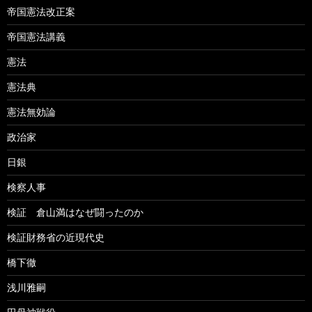
帝国憲法改正案
帝国憲法講義
憲法
憲法典
憲法無効論
政治家
日銀
検察人事
検証 倉山満はなぜ闘ったのか
検証財務省の近現代史
橋下徹
浅川雅嗣