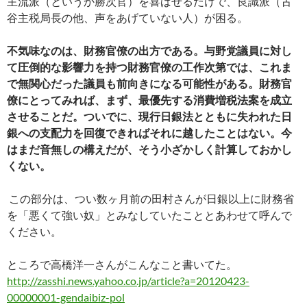
主流派（というか勝次官）を喜ばせるだけで、良識派（古
谷主税局長の他、声をあげていない人）が困る。
不気味なのは、財務官僚の出方である。与野党議員に対し
て圧倒的な影響力を持つ財務官僚の工作次第では、これま
で無関心だった議員も前向きになる可能性がある。財務官
僚にとってみれば、まず、最優先する消費増税法案を成立
させることだ。ついでに、現行日銀法とともに失われた日
銀への支配力を回復できればそれに越したことはない。今
はまだ音無しの構えだが、そう小ざかしく計算しておかし
くない。
この部分は、つい数ヶ月前の田村さんが日銀以上に財務省
を「悪くて強い奴」とみなしていたこととあわせて呼んで
ください。
ところで高橋洋一さんがこんなこと書いてた。
http://zasshi.news.yahoo.co.jp/article?a=20120423-
00000001-gendaibiz-pol