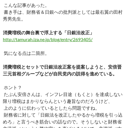
ac
nt
n
o
at
有
こんな記事があった。
e
er
e
p
e
書き手は、財務省＆日銀への批判派としては最右翼の田村
b
es
y
n
秀男先生。
o
t
Li
a
消費増税の舞台裏で浮上する「日銀法改正」
o
n
http://tamurah.iza.ne.jp/blog/entry/2693405/
k
k
気になる点は二箇所。
消費増税とセットで日銀法改正案を提案しようと、安倍晋
三元首相グループなどが自民党内の説得を進めている。
ホント？
たぶん安倍さんは、インフレ目途（もくと）を達成しない
限り増税はまかりならんという趣旨なのだろうけど、
上のように伝わっているとしたら問題ですね。
財務省に対して「日銀法を改正したやるから増税を引っ込
めろ」と言うべき筋合いの話なので。そうしないと財務省