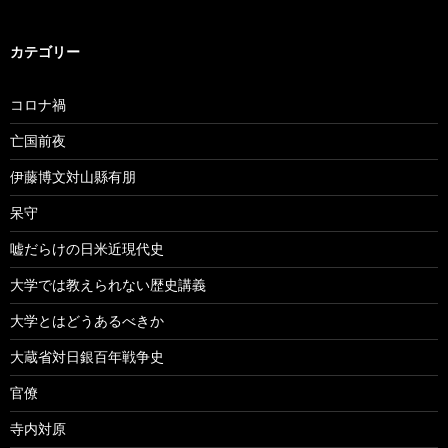
カテゴリー
コロナ禍
亡国前夜
伊藤博文対山縣有朋
呆守
嘘だらけの日米近現代史
大学では教えられない歴史講義
大学とはどうあるべきか
大蔵省対日銀百年戦争史
官僚
寺内対原