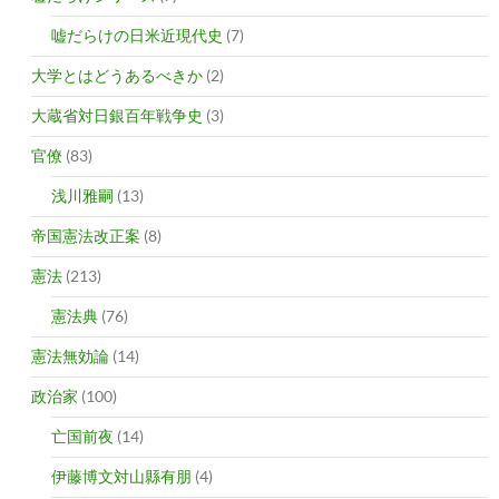
嘘だらけの日米近現代史
(7)
大学とはどうあるべきか
(2)
大蔵省対日銀百年戦争史
(3)
官僚
(83)
浅川雅嗣
(13)
帝国憲法改正案
(8)
憲法
(213)
憲法典
(76)
憲法無効論
(14)
政治家
(100)
亡国前夜
(14)
伊藤博文対山縣有朋
(4)