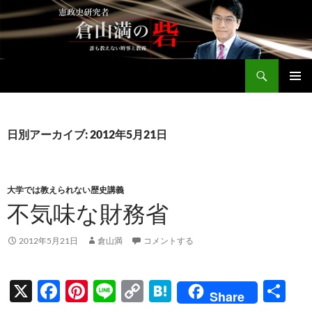
コ
ン
テ
ン
検
ツ
倉山満公式サイト
索
へ
メインメ
ス
ニュー
キ
日別アーカイブ: 2012年5月21日
ッ
プ
大学では教えられない歴史講義
不気味な財務省
2012年5月21日
倉山満
コメントする
X
F
Pi
Li
C
H
共
Share