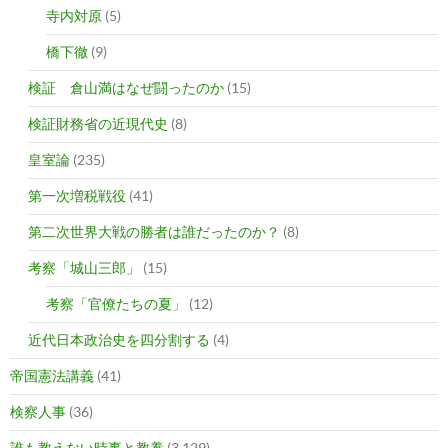
寺内対原
(5)
橋下徹
(9)
検証 倉山満はなぜ闘ったのか
(15)
検証財務省の近現代史
(8)
皇室論
(235)
第一次増税戦役
(41)
第二次世界大戦の勝者は誰だったのか？
(8)
考察「城山三郎」
(15)
考察「官僚たちの夏」
(12)
近代日本政治史を四分割する
(4)
帝国憲法講義
(41)
検察人事
(36)
誰も教えない時事と教養
(3,129)