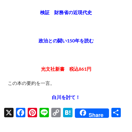
検証 財務省の近現代史
政治との闘い150年を読む
光
文社新書 税込861円
この本の要約を一言。
白川を討て！
X
F
Pi
Li
C
H
共
Share
ac
nt
n
o
at
有
e
er
e
p
e