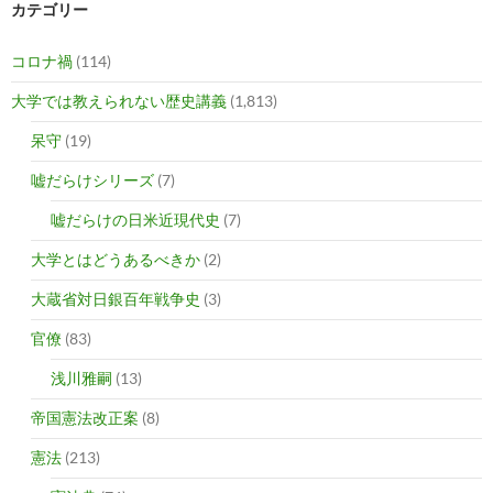
カテゴリー
コロナ禍
(114)
大学では教えられない歴史講義
(1,813)
呆守
(19)
嘘だらけシリーズ
(7)
嘘だらけの日米近現代史
(7)
大学とはどうあるべきか
(2)
大蔵省対日銀百年戦争史
(3)
官僚
(83)
浅川雅嗣
(13)
帝国憲法改正案
(8)
憲法
(213)