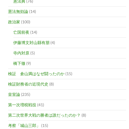
憲法典
(76)
憲法無効論
(14)
政治家
(100)
亡国前夜
(14)
伊藤博文対山縣有朋
(4)
寺内対原
(5)
橋下徹
(9)
検証 倉山満はなぜ闘ったのか
(15)
検証財務省の近現代史
(8)
皇室論
(235)
第一次増税戦役
(41)
第二次世界大戦の勝者は誰だったのか？
(8)
考察「城山三郎」
(15)