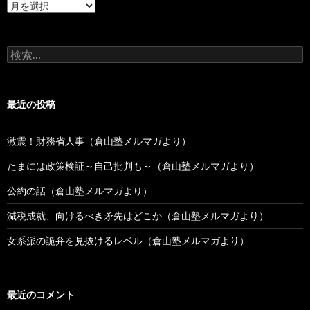
過
去
の
投
検
稿
索:
最近の投稿
激震！財務省人事（倉山塾メルマガより）
たまには政策検証～自己批判も～（倉山塾メルマガより）
公約の話（倉山塾メルマガより）
減税成就、向けるべき矛先はどこか（倉山塾メルマガより）
女系派の詭弁を見抜けるレベル（倉山塾メルマガより）
最近のコメント