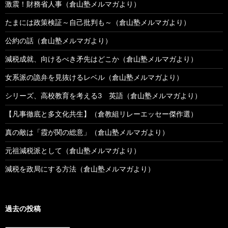
激震！財務省人事（倉山塾メルマガより）
たまには政策検証～自己批判も～（倉山塾メルマガより）
公約の話（倉山塾メルマガより）
減税成就、向けるべき矛先はどこか（倉山塾メルマガより）
女系派の詭弁を見抜けるレベル（倉山塾メルマガより）
シリーズ、高校教育を考える3 英語（倉山塾メルマガより）
【凡事徹底と多文化共生】（倉教組リレーエッセー傑作選）
真の敵は「霞が関の総意」（倉山塾メルマガより）
元祖減税派として（倉山塾メルマガより）
減税を政局にする方法（倉山塾メルマガより）
過去の投稿