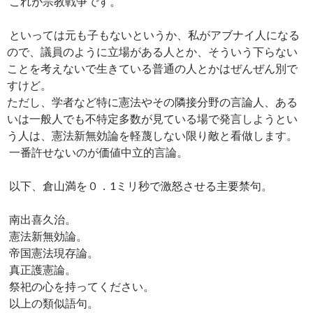
これが宗教戦争です。
といっては元も子もないというか、私がアブナイ人になる
ので、議員のように立場がある人とか、そういう下らない
ことを考えないで生きている普通の人とかはぜんぜん別で
すけど。
ただし、学者など特に憲法やその隣接分野の言論人、ある
いは一般人でも不特定多数が見ている場で発言しようとい
う人は、憲法新無効論を軽蔑しない限り敵と看做します。
一番許せないのが価値中立的言論。
以下、倉山満を０．1ミリ秒で激怒させる主要禁句。
南出喜久治。
憲法新無効論。
帝国憲法現存論。
真正護憲論。
祭祀の心を持ってください。
以上の類似語句。