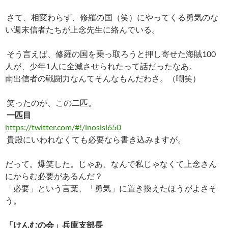
さて、相変わらず、修羅の国（笑）にやってくる勇気のな
い週末信者たちが上念先生に絡んでいる。
そう言えば、修羅の国を乗っ取ろうと押し寄せた海賊100
人が、少年1人に全滅させられたって話だったなあ。
南出信者の戦闘力なんてそんなもんだわさ。（嘲笑）
笑ったのが、この二匹。
一匹目
https://twitter.com/#!/inosisi650
貴殿にいわれなくても必要なら書き込みますが。
だって。爆笑した。じゃあ、
なんで私じゃなくて上念さん
にからむ必要があるんだ？
「必要」という言葉、「勇気」に置き換えたほうがよさそ
う。
「けんむの会」兵庫支部長