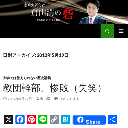
コ
ン
テ
ン
検
ツ
倉山満公式サイト
索
へ
メインメ
ス
ニュー
キ
日別アーカイブ: 2012年5月19日
ッ
プ
大学では教えられない歴史講義
教団幹部、惨敗（失笑）
2012年5月19日
倉山満
コメントする
X
F
Pi
Li
C
H
共
Share