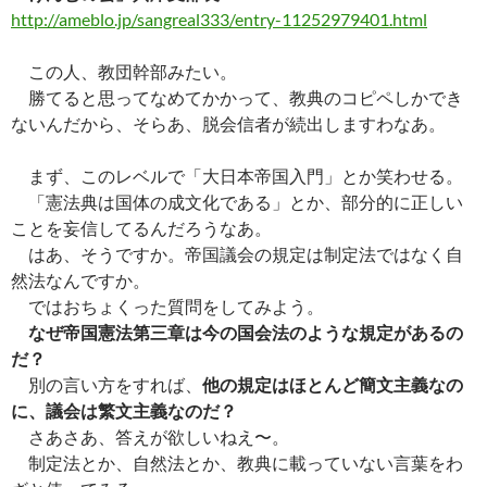
http://ameblo.jp/sangreal333/entry-11252979401.html
この人、教団幹部みたい。
勝てると思ってなめてかかって、教典のコピペしかでき
ないんだから、そらあ、脱会信者が続出しますわなあ。
まず、このレベルで「大日本帝国入門」とか笑わせる。
「憲法典は国体の成文化である」とか、部分的に正しい
ことを妄信してるんだろうなあ。
はあ、そうですか。帝国議会の規定は制定法ではなく自
然法なんですか。
ではおちょくった質問をしてみよう。
なぜ帝国憲法第三章は今の国会法のような規定があるの
だ？
別の言い方をすれば、
他の規定はほとんど簡文主義なの
に、議会は繁文主義なのだ？
さあさあ、答えが欲しいねえ〜。
制定法とか、自然法とか、教典に載っていない言葉をわ