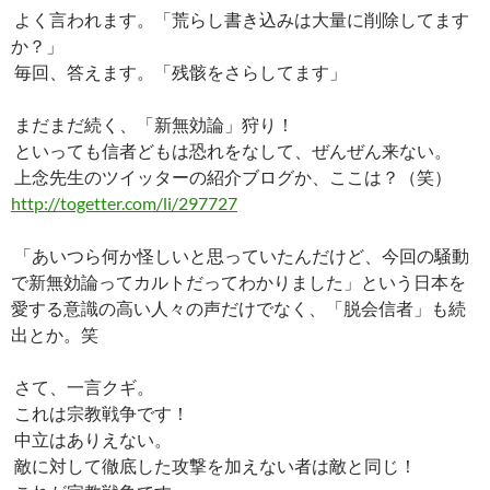
ac
nt
n
o
at
有
よく言われます。「荒らし書き込みは大量に削除してます
e
er
e
p
e
か？」
b
es
y
n
毎回、答えます。「残骸をさらしてます」
o
t
Li
a
まだまだ続く、「新無効論」狩り！
o
n
といっても信者どもは恐れをなして、ぜんぜん来ない。
k
k
上念先生のツイッターの紹介ブログか、ここは？（笑）
http://togetter.com/li/297727
「あいつら何か怪しいと思っていたんだけど、今回の騒動
で新無効論ってカルトだってわかりました」という日本を
愛する意識の高い人々の声だけでなく、「脱会信者」も続
出とか。笑
さて、一言クギ。
これは宗教戦争です！
中立はありえない。
敵に対して徹底した攻撃を加えない者は敵と同じ！