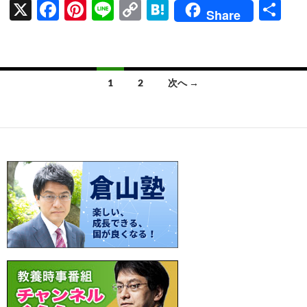
X
F
Pi
Li
C
H
共
Share
ac
nt
n
o
at
有
e
er
e
p
e
b
es
y
n
投
1
2
次へ →
o
t
Li
a
稿
o
n
ナ
k
k
ビ
ゲ
ー
シ
ョ
ン