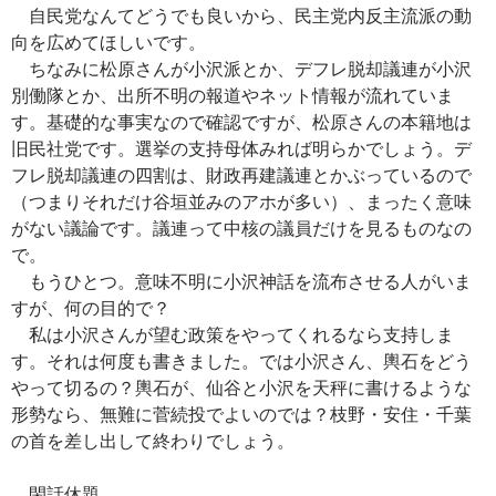
自民党なんてどうでも良いから、民主党内反主流派の動
向を広めてほしいです。
ちなみに松原さんが小沢派とか、デフレ脱却議連が小沢
別働隊とか、出所不明の報道やネット情報が流れていま
す。基礎的な事実なので確認ですが、松原さんの本籍地は
旧民社党です。選挙の支持母体みれば明らかでしょう。デ
フレ脱却議連の四割は、財政再建議連とかぶっているので
（つまりそれだけ谷垣並みのアホが多い）、まったく意味
がない議論です。議連って中核の議員だけを見るものなの
で。
もうひとつ。意味不明に小沢神話を流布させる人がいま
すが、何の目的で？
私は小沢さんが望む政策をやってくれるなら支持しま
す。それは何度も書きました。では小沢さん、輿石をどう
やって切るの？輿石が、仙谷と小沢を天秤に書けるような
形勢なら、無難に菅続投でよいのでは？枝野・安住・千葉
の首を差し出して終わりでしょう。
閑話休題。