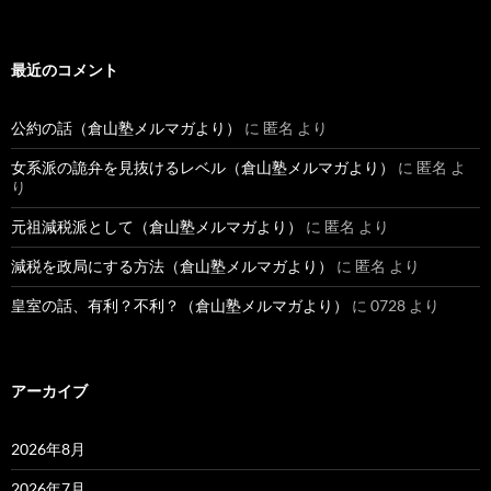
最近のコメント
公約の話（倉山塾メルマガより）
に
匿名
より
女系派の詭弁を見抜けるレベル（倉山塾メルマガより）
に
匿名
よ
り
元祖減税派として（倉山塾メルマガより）
に
匿名
より
減税を政局にする方法（倉山塾メルマガより）
に
匿名
より
皇室の話、有利？不利？（倉山塾メルマガより）
に
0728
より
アーカイブ
2026年8月
2026年7月