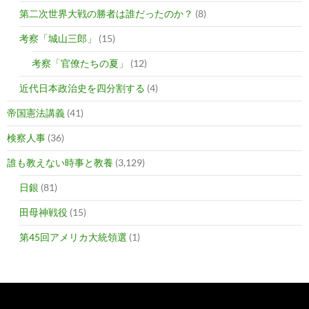
第二次世界大戦の勝者は誰だったのか？
(8)
考察「城山三郎」
(15)
考察「官僚たちの夏」
(12)
近代日本政治史を四分割する
(4)
帝国憲法講義
(41)
検察人事
(36)
誰も教えない時事と教養
(3,129)
日銀
(81)
田母神戦役
(15)
第45回アメリカ大統領選
(1)