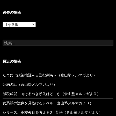
過去の投稿
過
去
の
投
検
稿
索:
最近の投稿
たまには政策検証～自己批判も～（倉山塾メルマガより）
公約の話（倉山塾メルマガより）
減税成就、向けるべき矛先はどこか（倉山塾メルマガより）
女系派の詭弁を見抜けるレベル（倉山塾メルマガより）
シリーズ、高校教育を考える3 英語（倉山塾メルマガより）