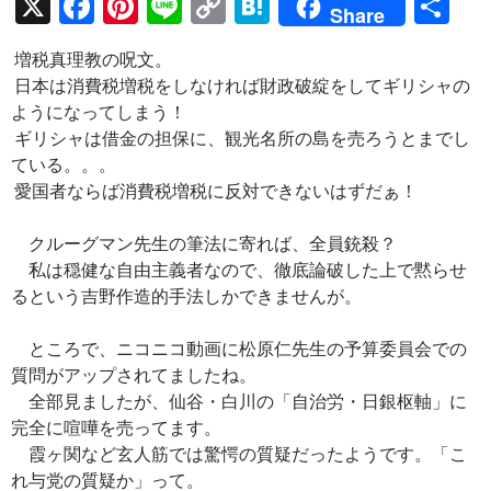
X
F
Pi
Li
C
H
共
Share
ac
nt
n
o
at
有
増税真理教の呪文。
e
er
e
p
e
日本は消費税増税をしなければ財政破綻をしてギリシャの
b
es
y
n
ようになってしまう！
o
t
Li
a
ギリシャは借金の担保に、観光名所の島を売ろうとまでし
ている。。。
o
n
愛国者ならば消費税増税に反対できないはずだぁ！
k
k
クルーグマン先生の筆法に寄れば、全員銃殺？
私は穏健な自由主義者なので、徹底論破した上で黙らせ
るという吉野作造的手法しかできませんが。
ところで、ニコニコ動画に松原仁先生の予算委員会での
質問がアップされてましたね。
全部見ましたが、仙谷・白川の「自治労・日銀枢軸」に
完全に喧嘩を売ってます。
霞ヶ関など玄人筋では驚愕の質疑だったようです。「こ
れ与党の質疑か」って。