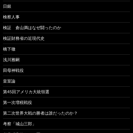
日銀
検察人事
検証 倉山満はなぜ闘ったのか
検証財務省の近現代史
橋下徹
浅川雅嗣
田母神戦役
皇室論
第45回アメリカ大統領選
第一次増税戦役
第二次世界大戦の勝者は誰だったのか？
考察「城山三郎」