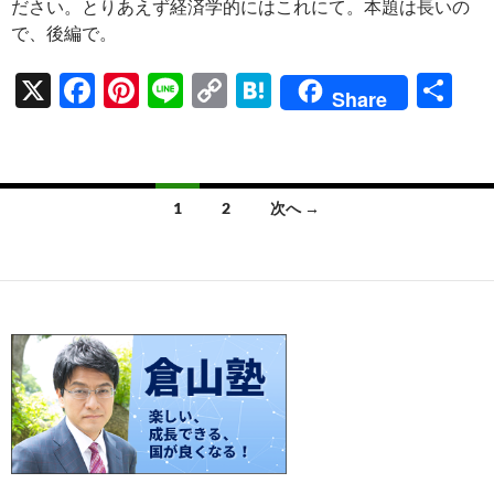
ださい。とりあえず経済学的にはこれにて。本題は長いの
で、後編で。
X
F
Pi
Li
C
H
共
Share
ac
nt
n
o
at
有
e
er
e
p
e
b
es
y
n
投
1
2
次へ →
o
t
Li
a
稿
o
n
ナ
k
k
ビ
ゲ
ー
シ
ョ