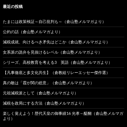
最近の投稿
たまには政策検証～自己批判も～（倉山塾メルマガより）
公約の話（倉山塾メルマガより）
減税成就、向けるべき矛先はどこか（倉山塾メルマガより）
女系派の詭弁を見抜けるレベル（倉山塾メルマガより）
シリーズ、高校教育を考える3 英語（倉山塾メルマガより）
【凡事徹底と多文化共生】（倉教組リレーエッセー傑作選）
真の敵は「霞が関の総意」（倉山塾メルマガより）
元祖減税派として（倉山塾メルマガより）
減税を政局にする方法（倉山塾メルマガより）
楽しく覚えよう！歴代天皇の御事績16 光孝～醍醐（倉山塾メルマガ
より）