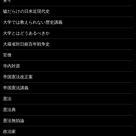
呆守
嘘だらけの日米近現代史
大学では教えられない歴史講義
大学とはどうあるべきか
大蔵省対日銀百年戦争史
官僚
寺内対原
帝国憲法改正案
帝国憲法講義
憲法
憲法典
憲法無効論
政治家