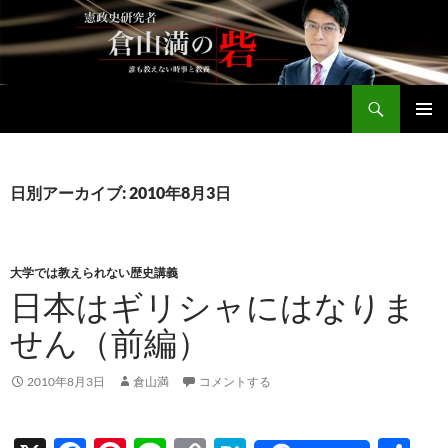
コ
ン
テ
ン
検
ツ
倉山満公式サイト
索
へ
メインメ
ス
ニュー
キ
日別アーカイブ: 2010年8月3日
ッ
プ
大学では教えられない歴史講義
日本はギリシャにはなりま
せん（前編）
2010年8月3日
倉山満
コメントする