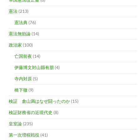
憲法
(213)
憲法典
(76)
憲法無効論
(14)
政治家
(100)
亡国前夜
(14)
伊藤博文対山縣有朋
(4)
寺内対原
(5)
橋下徹
(9)
検証 倉山満はなぜ闘ったのか
(15)
検証財務省の近現代史
(8)
皇室論
(235)
第一次増税戦役
(41)