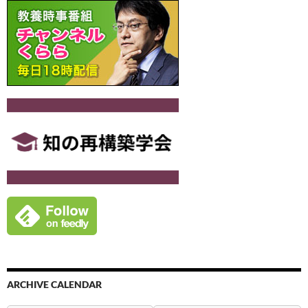
ン
ARCHIVE CALENDAR