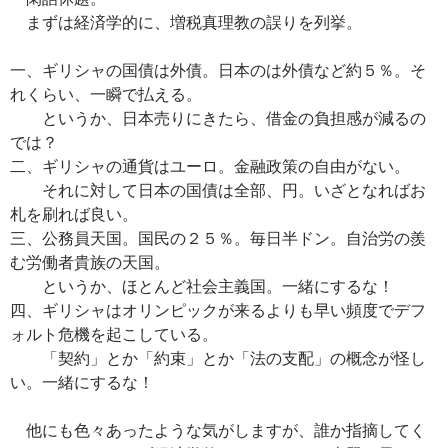
まずは経済学的に、増税真理教の誤りを列挙。
一、ギリシャの国債は外債。日本のは外債など約５％。そ
れくらい、一瞬で払える。
というか、日本売りにきたら、借金の負担感が減るの
では？
二、ギリシャの通貨はユーロ。金融政策の自由がない。
それに対して日本の国債は全部、円。いざとなればお
札を刷れば良い。
三、公務員天国。国民の２５％。毎日半ドン。自治労の羨
む労働者貴族の天国。
というか、ほとんど社会主義国。一緒にするな！
四、ギリシャはオリンピックが来るよりも早い頻度でデフ
ォルト危機を起こしている。
「契約」とか「約束」とか「法の支配」の概念が怪し
い。一緒にするな！
他にも色々あったような気がしますが、誰か指摘してく