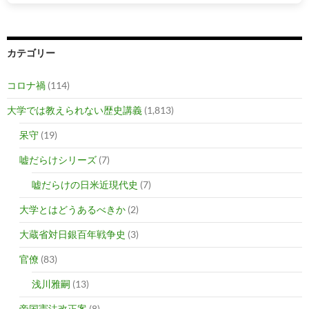
カテゴリー
コロナ禍
(114)
大学では教えられない歴史講義
(1,813)
呆守
(19)
嘘だらけシリーズ
(7)
嘘だらけの日米近現代史
(7)
大学とはどうあるべきか
(2)
大蔵省対日銀百年戦争史
(3)
官僚
(83)
浅川雅嗣
(13)
帝国憲法改正案
(8)