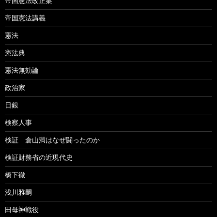
帝国憲法改正案
帝国憲法講義
憲法
憲法典
憲法無効論
政治家
日銀
検察人事
検証 倉山満はなぜ闘ったのか
検証財務省の近現代史
橋下徹
浅川雅嗣
田母神戦役