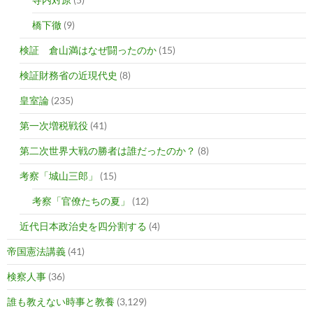
橋下徹
(9)
検証 倉山満はなぜ闘ったのか
(15)
検証財務省の近現代史
(8)
皇室論
(235)
第一次増税戦役
(41)
第二次世界大戦の勝者は誰だったのか？
(8)
考察「城山三郎」
(15)
考察「官僚たちの夏」
(12)
近代日本政治史を四分割する
(4)
帝国憲法講義
(41)
検察人事
(36)
誰も教えない時事と教養
(3,129)