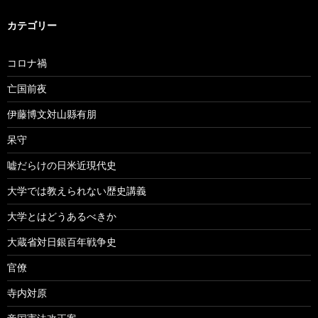
カテゴリー
コロナ禍
亡国前夜
伊藤博文対山縣有朋
呆守
嘘だらけの日米近現代史
大学では教えられない歴史講義
大学とはどうあるべきか
大蔵省対日銀百年戦争史
官僚
寺内対原