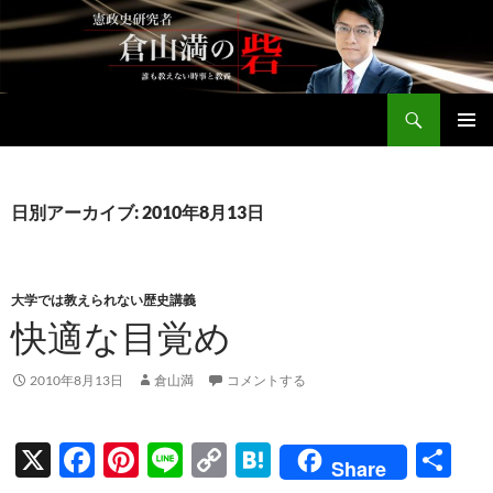
コ
ン
テ
ン
検
ツ
倉山満公式サイト
索
へ
メインメ
ス
ニュー
キ
日別アーカイブ: 2010年8月13日
ッ
プ
大学では教えられない歴史講義
快適な目覚め
2010年8月13日
倉山満
コメントする
X
F
Pi
Li
C
H
共
Share