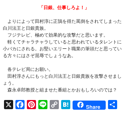
「日銀、仕事しろよ！」
よりによって田村淳に正鵠を得た罵倒をされてしまった
白川法王と日銀貴族。
フジテレビ、極めて効果的な攻撃だと思います。
軽くてチャラチャラしていると思われているタレントに
小バカにされる。お堅いエリート職業の筆頭だと思ってい
る方々にはさぞ屈辱でしょうなあ。
各テレビ局にお願い。
田村淳さんにもっと白川法王と日銀貴族を攻撃させまし
ょう。
森永卓郎教授と組ませた番組とかおもしろいのでは？
X
F
Pi
Li
C
H
共
Share
ac
nt
n
o
at
有
e
er
e
p
e