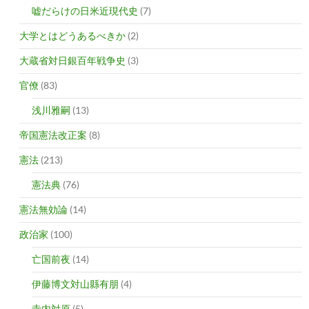
嘘だらけの日米近現代史
(7)
大学とはどうあるべきか
(2)
大蔵省対日銀百年戦争史
(3)
官僚
(83)
浅川雅嗣
(13)
帝国憲法改正案
(8)
憲法
(213)
憲法典
(76)
憲法無効論
(14)
政治家
(100)
亡国前夜
(14)
伊藤博文対山縣有朋
(4)
寺内対原
(5)