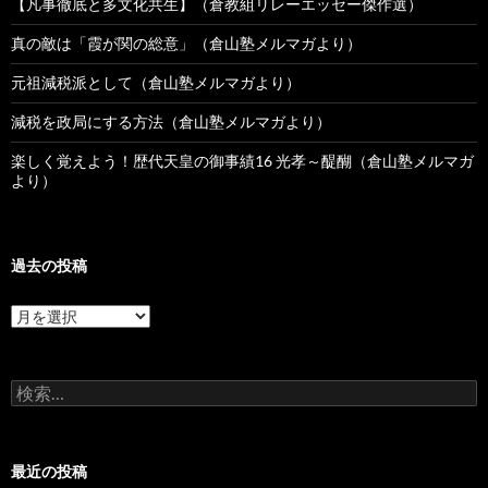
【凡事徹底と多文化共生】（倉教組リレーエッセー傑作選）
真の敵は「霞が関の総意」（倉山塾メルマガより）
元祖減税派として（倉山塾メルマガより）
減税を政局にする方法（倉山塾メルマガより）
楽しく覚えよう！歴代天皇の御事績16 光孝～醍醐（倉山塾メルマガ
より）
過去の投稿
過
去
の
投
検
稿
索:
最近の投稿