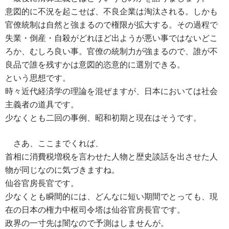
意図的に不況を起こせば、不良企業は淘汰される。しかも
官僚統制は自然と強まるので権限が拡大する。その過程で
失業・倒産・自殺がどれほど出ようが悪い事ではないどこ
ろか、むしろ良い事。官僚の統制力が強まるので、誰が不
良品で誰を残すかは意図的恣意的に選別できる。
という思想です。
時々近代経済学の理論を混ぜますが、日本においては社会
主義者の道具です。
少なくとも二回の事例、昭和初期と現在はそうです。
さあ、ここまでくれば、
首相に消費税増税を言わせた人物と歴史談話を出させた人
物が同じなのに気づきますね。
仙谷官房長官です。
少なくとも瞬間的には、どんなに短い期間でとっても、現
在の日本の権力中枢司令塔は仙谷官房長官です。
政界の一寸先は闇なので予測はしませんが。