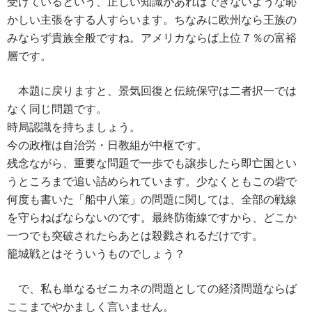
受けているという、正しい知識があればできないような恥
かしい主張をする人すらいます。ちなみに欧州なら王族の
みならず貴族全般ですね。アメリカならば上位７％の富裕
層です。
本題に戻りますと、景気回復と伝統保守は二者択一では
なく同じ問題です。
時局認識を持ちましょう。
今の政権は自治労・日教組が中枢です。
残念ながら、重要な問題で一歩でも譲歩したら即亡国とい
うところまで追い詰められています。少なくともこの砦で
何度も書いた「船中八策」の問題に関しては、全部の戦線
を守らねばならないのです。最終防衛線ですから、どこか
一つでも突破されたらあとは殺戮されるだけです。
籠城戦とはそういうものでしょう？
で、私も単なるゼニカネの問題としての経済問題ならば
ここまでやかましく言いません。