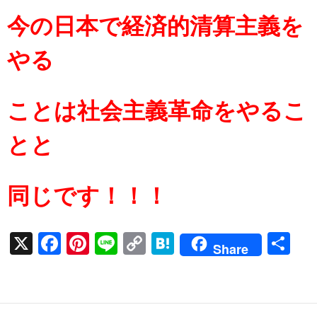
今の日本で経済的清算主義を
やる
ことは社会主義革命をやるこ
とと
同じです！！！
X
F
Pi
Li
C
H
共
Share
ac
nt
n
o
at
有
e
er
e
p
e
b
es
y
n