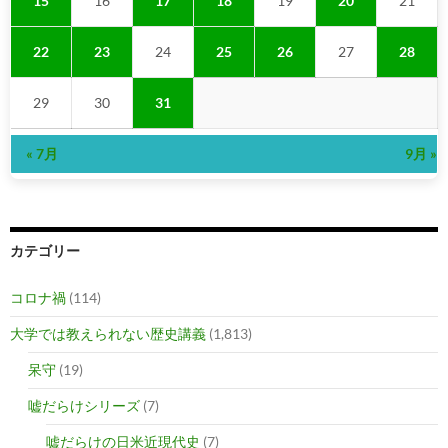
15
16
17
18
19
20
21
22
23
24
25
26
27
28
29
30
31
« 7月
9月 »
カテゴリー
コロナ禍
(114)
大学では教えられない歴史講義
(1,813)
呆守
(19)
嘘だらけシリーズ
(7)
嘘だらけの日米近現代史
(7)