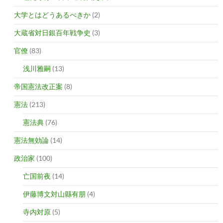
大学とはどうあるべきか
(2)
大蔵省対日銀百年戦争史
(3)
官僚
(83)
浅川雅嗣
(13)
帝国憲法改正案
(8)
憲法
(213)
憲法典
(76)
憲法無効論
(14)
政治家
(100)
亡国前夜
(14)
伊藤博文対山縣有朋
(4)
寺内対原
(5)