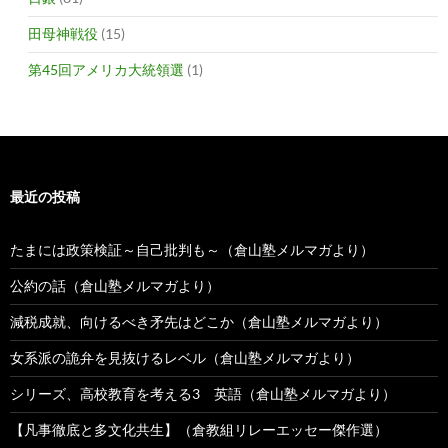
田母神戦役
(15)
第45回アメリカ大統領選
(1)
最近の投稿
たまには政策検証～自己批判も～（倉山塾メルマガより）
公約の話（倉山塾メルマガより）
減税成就、向けるべき矛先はどこか（倉山塾メルマガより）
女系派の詭弁を見抜けるレベル（倉山塾メルマガより）
シリーズ、高校教育を考える3 英語（倉山塾メルマガより）
【凡事徹底と多文化共生】（倉教組リレーエッセー傑作選）