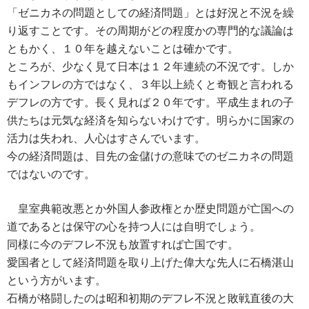
「ゼニカネの問題としての経済問題」とは好況と不況を繰
り返すことです。その周期がどの程度かの専門的な議論は
ともかく、１０年を越えないことは確かです。
ところが、少なく見て日本は１２年連続の不況です。しか
もインフレの方ではなく、３年以上続くと奇観と言われる
デフレの方です。長く見れば２０年です。平成生まれの子
供たちは元気な経済を知らないわけです。明らかに国家の
活力は失われ、人心はすさんでいます。
今の経済問題は、目先の金儲けの意味でのゼニカネの問題
ではないのです。
皇室典範改悪とか外国人参政権とか歴史問題が亡国への
道であるとは保守の心を持つ人には自明でしょう。
同様に今のデフレ不況も放置すれば亡国です。
愛国者として経済問題を取り上げた偉大な先人に石橋湛山
という方がいます。
石橋が格闘したのは昭和初期のデフレ不況と敗戦直後の大