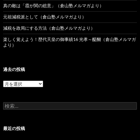
真の敵は「霞が関の総意」（倉山塾メルマガより）
元祖減税派として（倉山塾メルマガより）
減税を政局にする方法（倉山塾メルマガより）
楽しく覚えよう！歴代天皇の御事績16 光孝～醍醐（倉山塾メルマガ
より）
過去の投稿
過
去
の
投
検
稿
索:
最近の投稿