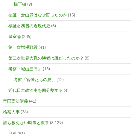
橋下徹
(9)
検証 倉山満はなぜ闘ったのか
(15)
検証財務省の近現代史
(8)
皇室論
(235)
第一次増税戦役
(41)
第二次世界大戦の勝者は誰だったのか？
(8)
考察「城山三郎」
(15)
考察「官僚たちの夏」
(12)
近代日本政治史を四分割する
(4)
帝国憲法講義
(41)
検察人事
(36)
誰も教えない時事と教養
(3,129)
日銀
(81)