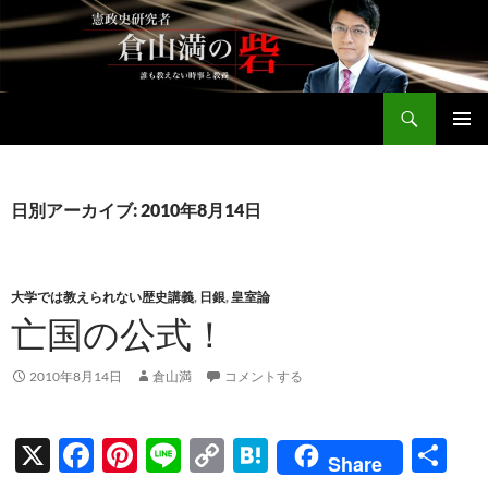
コ
ン
テ
ン
検
ツ
倉山満公式サイト
索
へ
メインメ
ス
ニュー
キ
日別アーカイブ: 2010年8月14日
ッ
プ
大学では教えられない歴史講義
,
日銀
,
皇室論
亡国の公式！
2010年8月14日
倉山満
コメントする
X
F
Pi
Li
C
H
共
Share