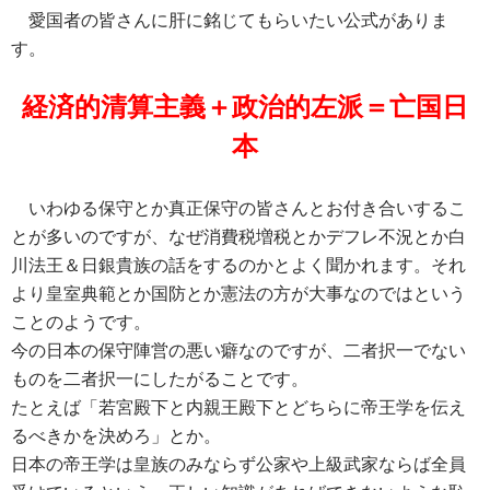
ac
nt
n
o
at
有
愛国者の皆さんに肝に銘じてもらいたい公式がありま
e
er
e
p
e
す。
b
es
y
n
o
t
Li
a
経済的清算主義＋政治的左派＝亡国日
o
n
本
k
k
いわゆる保守とか真正保守の皆さんとお付き合いするこ
とが多いのですが、なぜ消費税増税とかデフレ不況とか白
川法王＆日銀貴族の話をするのかとよく聞かれます。それ
より皇室典範とか国防とか憲法の方が大事なのではという
ことのようです。
今の日本の保守陣営の悪い癖なのですが、二者択一でない
ものを二者択一にしたがることです。
たとえば「若宮殿下と内親王殿下とどちらに帝王学を伝え
るべきかを決めろ」とか。
日本の帝王学は皇族のみならず公家や上級武家ならば全員