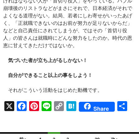
ければならない人が「首切り役人」をやっている。バブル
崩壊後のリストラなどがまさにそれで、日本経済がそれで
よくなる道理がない。結局、若者にしわ寄せがいったあげ
く、「正就職できないのはお前が努力が足りないからだ」
などと自己責任にされてしまうが、ではその「首切り役
人」の皆さんは就職時にどんな努力をしたのか。時代の恩
恵に甘えてきただけではないか。
気づいた者が立ち上がるしかない！
自分ができること以上の事をしよう！
それがこういう活動をはじめた動機です。
X
F
Pi
Li
C
H
共
Share
ac
nt
n
o
at
有
e
er
e
p
e
b
es
y
n
投