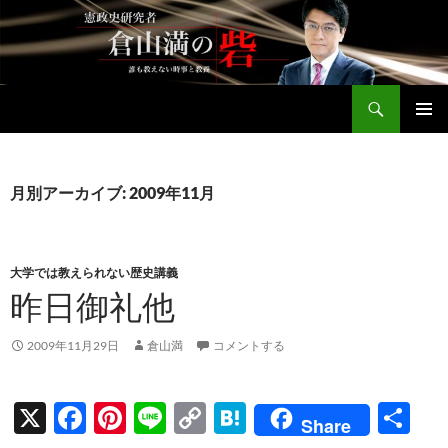
コ
ン
テ
ン
検
ツ
倉山満公式サイト
索
へ
メインメ
ス
ニュー
キ
月別アーカイブ: 2009年11月
ッ
プ
大学では教えられない歴史講義
昨日御礼他
2009年11月29日
倉山満
コメントする
X
F
Pi
Li
C
H
共
Share