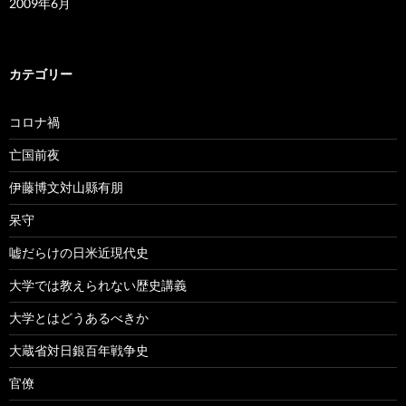
2009年6月
カテゴリー
コロナ禍
亡国前夜
伊藤博文対山縣有朋
呆守
嘘だらけの日米近現代史
大学では教えられない歴史講義
大学とはどうあるべきか
大蔵省対日銀百年戦争史
官僚