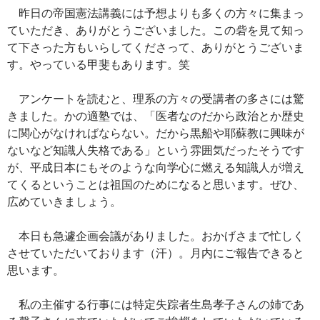
ac
nt
n
o
at
有
昨日の帝国憲法講義には予想よりも多くの方々に集まっ
e
er
e
p
e
ていただき、ありがとうございました。この砦を見て知っ
b
es
y
n
て下さった方もいらしてくださって、ありがとうございま
o
t
Li
a
す。やっている甲斐もあります。笑
o
n
アンケートを読むと、理系の方々の受講者の多さには驚
k
k
きました。かの適塾では、「医者なのだから政治とか歴史
に関心がなければならない。だから黒船や耶蘇教に興味が
ないなど知識人失格である」という雰囲気だったそうです
が、平成日本にもそのような向学心に燃える知識人が増え
てくるということは祖国のためになると思います。ぜひ、
広めていきましょう。
本日も急遽企画会議がありました。おかげさまで忙しく
させていただいております（汗）。月内にご報告できると
思います。
私の主催する行事には特定失踪者生島孝子さんの姉であ