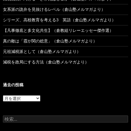
女系派の詭弁を見抜けるレベル（倉山塾メルマガより）
シリーズ、高校教育を考える3 英語（倉山塾メルマガより）
【凡事徹底と多文化共生】（倉教組リレーエッセー傑作選）
真の敵は「霞が関の総意」（倉山塾メルマガより）
元祖減税派として（倉山塾メルマガより）
減税を政局にする方法（倉山塾メルマガより）
過去の投稿
過
去
の
投
検
稿
索: