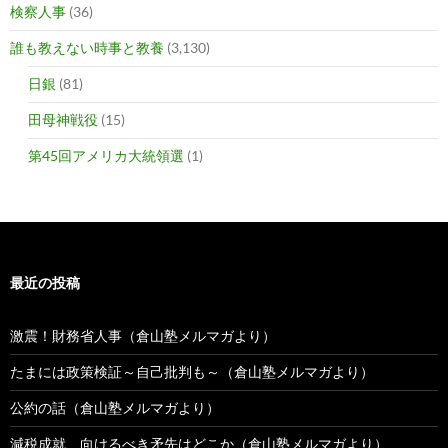
検察人事
(36)
誰も教えない時事と教養
(3,130)
日銀
(81)
田母神戦役
(15)
第45回アメリカ大統領選
(1)
最近の投稿
激震！財務省人事（倉山塾メルマガより）
たまには政策検証～自己批判も～（倉山塾メルマガより）
公約の話（倉山塾メルマガより）
減税成就、向けるべき矛先はどこか（倉山塾メルマガより）