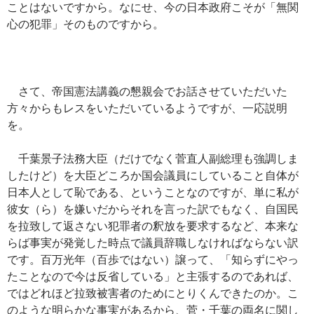
ことはないですから。なにせ、今の日本政府こそが「無関
心の犯罪」そのものですから。
さて、帝国憲法講義の懇親会でお話させていただいた
方々からもレスをいただいているようですが、一応説明
を。
千葉景子法務大臣（だけでなく菅直人副総理も強調しま
したけど）を大臣どころか国会議員にしていること自体が
日本人として恥である、ということなのですが、単に私が
彼女（ら）を嫌いだからそれを言った訳でもなく、自国民
を拉致して返さない犯罪者の釈放を要求するなど、本来な
らば事実が発覚した時点で議員辞職しなければならない訳
です。百万光年（百歩ではない）譲って、「知らずにやっ
たことなので今は反省している」と主張するのであれば、
ではどれほど拉致被害者のためにとりくんできたのか。こ
のような明らかな事実があるから、菅・千葉の両名に関し