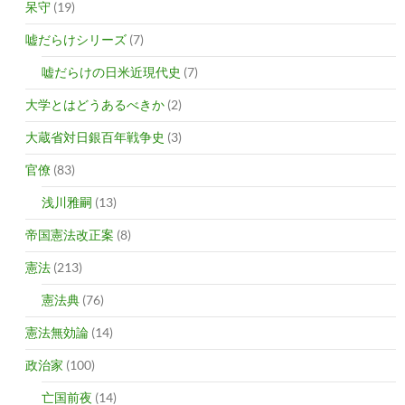
呆守
(19)
嘘だらけシリーズ
(7)
嘘だらけの日米近現代史
(7)
大学とはどうあるべきか
(2)
大蔵省対日銀百年戦争史
(3)
官僚
(83)
浅川雅嗣
(13)
帝国憲法改正案
(8)
憲法
(213)
憲法典
(76)
憲法無効論
(14)
政治家
(100)
亡国前夜
(14)