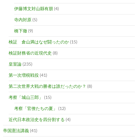
伊藤博文対山縣有朋
(4)
寺内対原
(5)
橋下徹
(9)
検証 倉山満はなぜ闘ったのか
(15)
検証財務省の近現代史
(8)
皇室論
(235)
第一次増税戦役
(41)
第二次世界大戦の勝者は誰だったのか？
(8)
考察「城山三郎」
(15)
考察「官僚たちの夏」
(12)
近代日本政治史を四分割する
(4)
帝国憲法講義
(41)