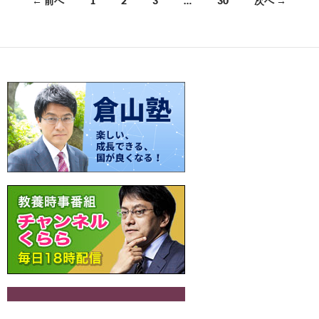
← 前へ
1
2
3
…
30
次へ →
o
t
Li
a
稿
o
n
ナ
k
k
ビ
ゲ
ー
シ
ョ
ン