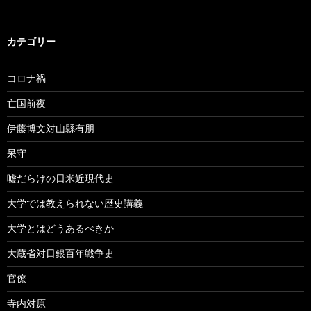
カテゴリー
コロナ禍
亡国前夜
伊藤博文対山縣有朋
呆守
嘘だらけの日米近現代史
大学では教えられない歴史講義
大学とはどうあるべきか
大蔵省対日銀百年戦争史
官僚
寺内対原