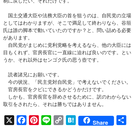
制に戻したい、それだけです。
国土交通大臣や法務大臣の首を狙うのは、自民党の立場
としてはわかりますが、そこで満足して終わりなら、谷垣
氏は誰の脚本で動いていたのですか？と、問い詰める必要
があります。
自民党がまじめに党利党略を考えるなら、他の大臣には
目もくれず、官房長官に一直線に迫れば良いのです。とい
うか、それ以外はセンゴク氏の思う壺です。
読者諸兄にお願いです。
今の状況、「民主党対自民党」で考えないでください。
官房長官をクビにできるかどうかだけです。
しかも、官房長官を辞めさせるために、訳のわからない
取引をされたら、それは勝ちではありません。
X
F
Pi
Li
C
H
共
Share
ac
nt
n
o
at
有