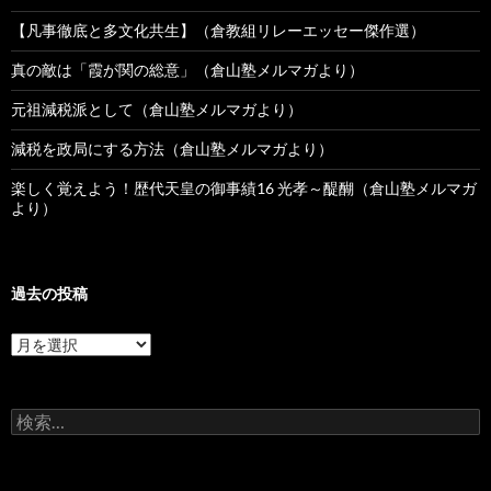
【凡事徹底と多文化共生】（倉教組リレーエッセー傑作選）
真の敵は「霞が関の総意」（倉山塾メルマガより）
元祖減税派として（倉山塾メルマガより）
減税を政局にする方法（倉山塾メルマガより）
楽しく覚えよう！歴代天皇の御事績16 光孝～醍醐（倉山塾メルマガ
より）
過去の投稿
過
去
の
投
検
稿
索: