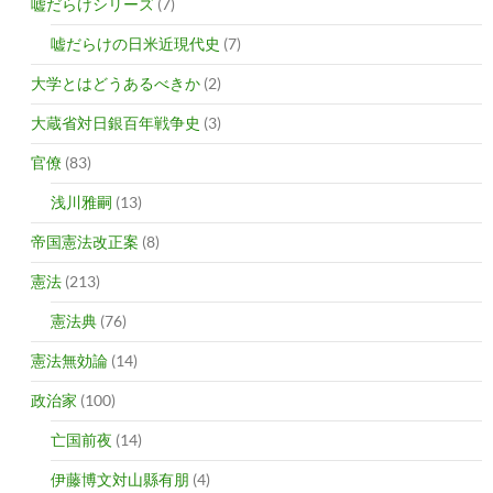
嘘だらけシリーズ
(7)
嘘だらけの日米近現代史
(7)
大学とはどうあるべきか
(2)
大蔵省対日銀百年戦争史
(3)
官僚
(83)
浅川雅嗣
(13)
帝国憲法改正案
(8)
憲法
(213)
憲法典
(76)
憲法無効論
(14)
政治家
(100)
亡国前夜
(14)
伊藤博文対山縣有朋
(4)