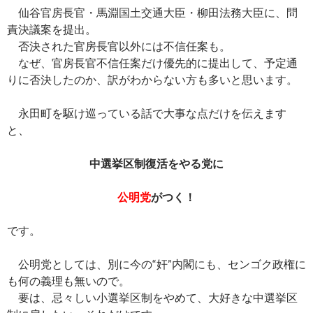
ac
nt
n
o
at
有
仙谷官房長官・馬淵国土交通大臣・柳田法務大臣に、問
e
er
e
p
e
責決議案を提出。
b
es
y
n
否決された官房長官以外には不信任案も。
o
t
Li
a
なぜ、官房長官不信任案だけ優先的に提出して、予定通
りに否決したのか、訳がわからない方も多いと思います。
o
n
k
k
永田町を駆け巡っている話で大事な点だけを伝えます
と、
中選挙区制復活をやる党に
公明党
がつく！
です。
公明党としては、別に今の“奸”内閣にも、センゴク政権に
も何の義理も無いので。
要は、忌々しい小選挙区制をやめて、大好きな中選挙区