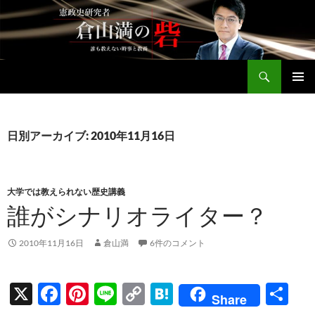
コ
ン
テ
ン
検
ツ
倉山満公式サイト
索
へ
メインメ
ス
ニュー
キ
日別アーカイブ: 2010年11月16日
ッ
プ
大学では教えられない歴史講義
誰がシナリオライター？
2010年11月16日
倉山満
6件のコメント
X
F
Pi
Li
C
H
共
Share