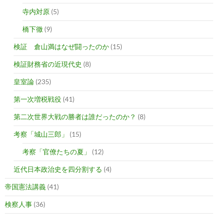
寺内対原
(5)
橋下徹
(9)
検証 倉山満はなぜ闘ったのか
(15)
検証財務省の近現代史
(8)
皇室論
(235)
第一次増税戦役
(41)
第二次世界大戦の勝者は誰だったのか？
(8)
考察「城山三郎」
(15)
考察「官僚たちの夏」
(12)
近代日本政治史を四分割する
(4)
帝国憲法講義
(41)
検察人事
(36)