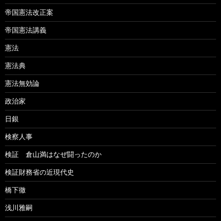
帝国憲法改正案
帝国憲法講義
憲法
憲法典
憲法無効論
政治家
日銀
検察人事
検証 倉山満はなぜ闘ったのか
検証財務省の近現代史
橋下徹
浅川雅嗣