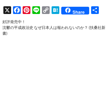
X
F
Pi
Li
C
H
共
Share
ac
nt
n
o
at
有
好評発売中！
e
er
e
p
e
沈鬱の平成政治史 なぜ日本人は報われないのか？ (扶桑社新
b
es
y
n
書)
o
t
Li
a
o
n
k
k