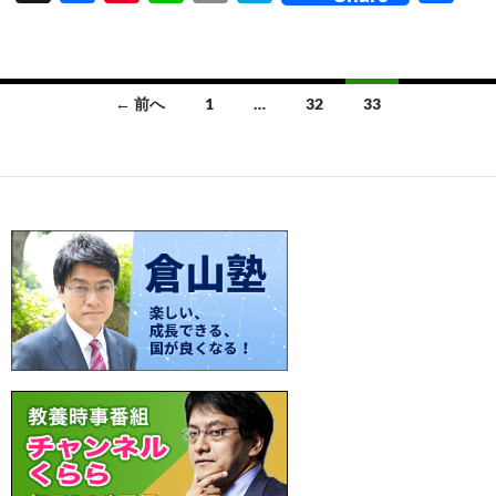
ac
nt
n
o
at
有
e
er
e
p
e
b
es
y
n
投
← 前へ
1
…
32
33
o
t
Li
a
稿
o
n
ナ
k
k
ビ
ゲ
ー
シ
ョ
ン