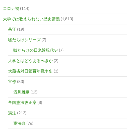
コロナ禍
(114)
大学では教えられない歴史講義
(1,813)
呆守
(19)
嘘だらけシリーズ
(7)
嘘だらけの日米近現代史
(7)
大学とはどうあるべきか
(2)
大蔵省対日銀百年戦争史
(3)
官僚
(83)
浅川雅嗣
(13)
帝国憲法改正案
(8)
憲法
(213)
憲法典
(76)