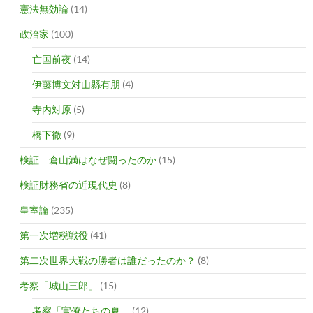
憲法無効論
(14)
政治家
(100)
亡国前夜
(14)
伊藤博文対山縣有朋
(4)
寺内対原
(5)
橋下徹
(9)
検証 倉山満はなぜ闘ったのか
(15)
検証財務省の近現代史
(8)
皇室論
(235)
第一次増税戦役
(41)
第二次世界大戦の勝者は誰だったのか？
(8)
考察「城山三郎」
(15)
考察「官僚たちの夏」
(12)