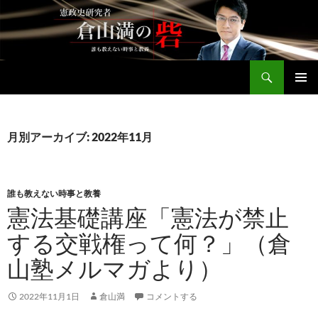
コ
ン
テ
ン
検
ツ
倉山満公式サイト
索
へ
メインメ
ス
ニュー
キ
月別アーカイブ: 2022年11月
ッ
プ
誰も教えない時事と教養
憲法基礎講座「憲法が禁止
する交戦権って何？」（倉
山塾メルマガより）
2022年11月1日
倉山満
コメントする