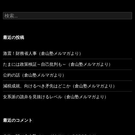
の
投
検
稿
索:
最近の投稿
激震！財務省人事（倉山塾メルマガより）
たまには政策検証～自己批判も～（倉山塾メルマガより）
公約の話（倉山塾メルマガより）
減税成就、向けるべき矛先はどこか（倉山塾メルマガより）
女系派の詭弁を見抜けるレベル（倉山塾メルマガより）
最近のコメント