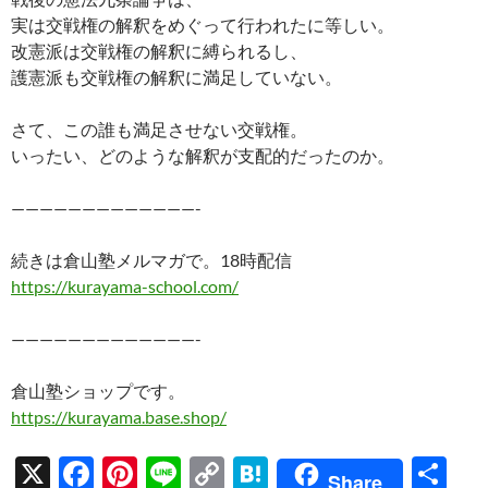
実は交戦権の解釈をめぐって行われたに等しい。
改憲派は交戦権の解釈に縛られるし、
護憲派も交戦権の解釈に満足していない。
さて、この誰も満足させない交戦権。
いったい、どのような解釈が支配的だったのか。
—————————————-
続きは倉山塾メルマガで。18時配信
https://kurayama-school.com/
—————————————-
倉山塾ショップです。
https://kurayama.base.shop/
X
F
Pi
Li
C
H
共
Share