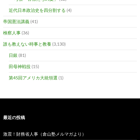
近代日本政治史を四分割する
(4)
帝国憲法講義
(41)
検察人事
(36)
誰も教えない時事と教養
(3,130)
日銀
(81)
田母神戦役
(15)
第45回アメリカ大統領選
(1)
最近の投稿
激震！財務省人事（倉山塾メルマガより）