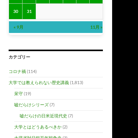
30
31
« 9月
11月 »
カテゴリー
コロナ禍
(114)
大学では教えられない歴史講義
(1,813)
呆守
(19)
嘘だらけシリーズ
(7)
嘘だらけの日米近現代史
(7)
大学とはどうあるべきか
(2)
大蔵省対日銀百年戦争史
(3)