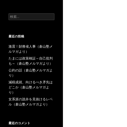
去
の
投
検
稿
索:
最近の投稿
激震！財務省人事（倉山塾メ
ルマガより）
たまには政策検証～自己批判
も～（倉山塾メルマガより）
公約の話（倉山塾メルマガよ
り）
減税成就、向けるべき矛先は
どこか（倉山塾メルマガよ
り）
女系派の詭弁を見抜けるレベ
ル（倉山塾メルマガより）
最近のコメント