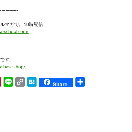
—————-
ルマガで。18時配信
a-school.com/
—————-
です。
a.base.shop/
Pi
Li
C
H
共
Share
nt
n
o
at
有
er
e
p
e
es
y
n
t
Li
a
n