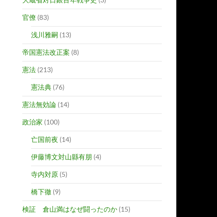
官僚
(83)
浅川雅嗣
(13)
帝国憲法改正案
(8)
憲法
(213)
憲法典
(76)
憲法無効論
(14)
政治家
(100)
亡国前夜
(14)
伊藤博文対山縣有朋
(4)
寺内対原
(5)
橋下徹
(9)
検証 倉山満はなぜ闘ったのか
(15)