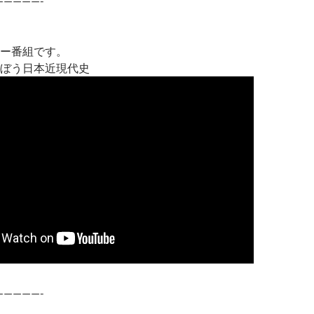
—————-
ー番組です。
ぼう日本近現代史
—————-