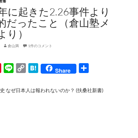
教養
年に起きた2.26事件より
的だったこと（倉山塾メ
より）
倉山満
1件のコメント
Pi
Li
C
H
共
Share
nt
n
o
at
有
er
e
p
e
史 なぜ日本人は報われないのか？ (扶桑社新書)
es
y
n
t
Li
a
n
k