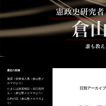
コ
ン
テ
ン
ツ
へ
ス
キ
ッ
プ
検
倉山満公式サイト
索
倉山満の砦～誰も教えない時事と教
最近の投稿
養
激震！財務省人事（倉山塾メ
ルマガより）
日別アーカイブ: 
たまには政策検証～自己批判
も～（倉山塾メルマガより）
公約の話（倉山塾メルマガよ
り）