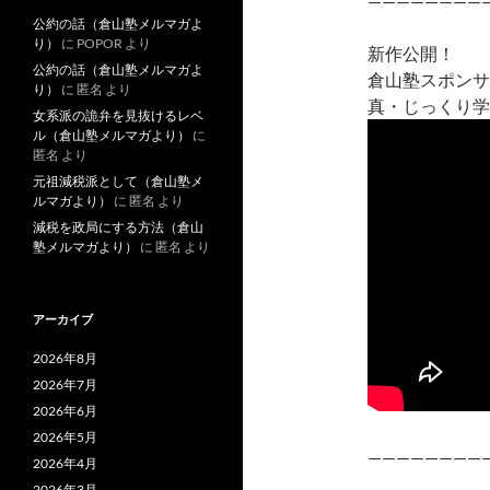
————————
公約の話（倉山塾メルマガよ
り）
に
POPOR
より
新作公開！
公約の話（倉山塾メルマガよ
倉山塾スポンサ
り）
に
匿名
より
真・じっくり学
女系派の詭弁を見抜けるレベ
ル（倉山塾メルマガより）
に
匿名
より
元祖減税派として（倉山塾メ
ルマガより）
に
匿名
より
減税を政局にする方法（倉山
塾メルマガより）
に
匿名
より
アーカイブ
2026年8月
2026年7月
2026年6月
2026年5月
————————
2026年4月
2026年3月