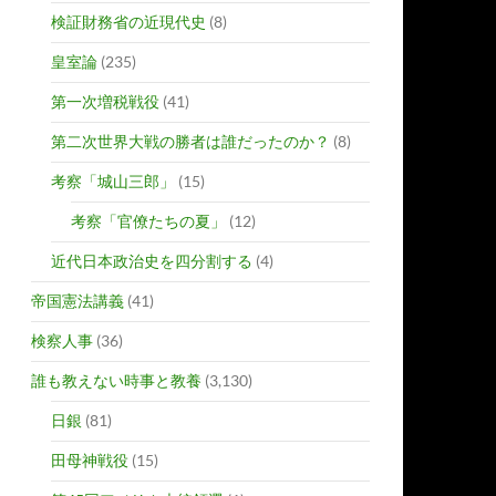
検証財務省の近現代史
(8)
皇室論
(235)
第一次増税戦役
(41)
第二次世界大戦の勝者は誰だったのか？
(8)
考察「城山三郎」
(15)
考察「官僚たちの夏」
(12)
近代日本政治史を四分割する
(4)
帝国憲法講義
(41)
検察人事
(36)
誰も教えない時事と教養
(3,130)
日銀
(81)
田母神戦役
(15)