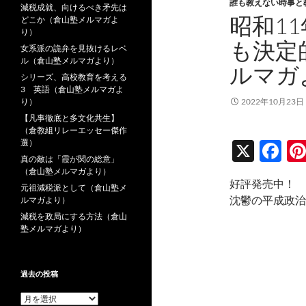
誰も教えない時事と
減税成就、向けるべき矛先は
昭和11
どこか（倉山塾メルマガよ
り）
も決定
女系派の詭弁を見抜けるレベ
ル（倉山塾メルマガより）
ルマガ
シリーズ、高校教育を考える
3 英語（倉山塾メルマガよ
り）
2022年10月23日
【凡事徹底と多文化共生】
（倉教組リレーエッセー傑作
選）
X
F
真の敵は「霞が関の総意」
ac
（倉山塾メルマガより）
好評発売中！
e
元祖減税派として（倉山塾メ
沈鬱の平成政治
ルマガより）
b
減税を政局にする方法（倉山
塾メルマガより）
o
o
k
過去の投稿
過