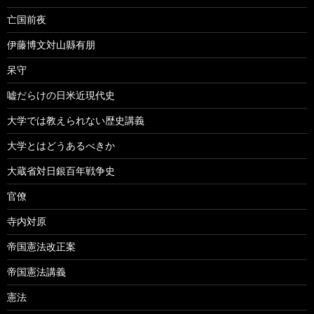
亡国前夜
伊藤博文対山縣有朋
呆守
嘘だらけの日米近現代史
大学では教えられない歴史講義
大学とはどうあるべきか
大蔵省対日銀百年戦争史
官僚
寺内対原
帝国憲法改正案
帝国憲法講義
憲法