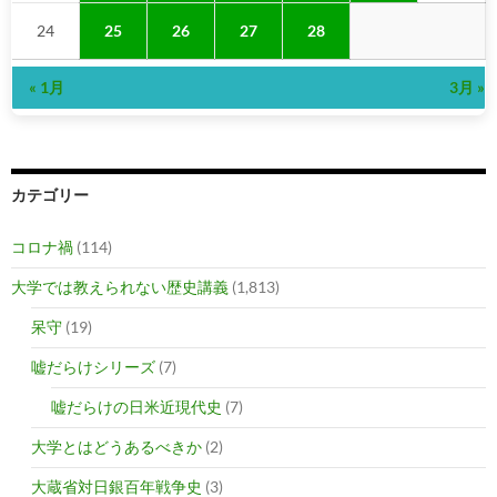
24
25
26
27
28
« 1月
3月 »
カテゴリー
コロナ禍
(114)
大学では教えられない歴史講義
(1,813)
呆守
(19)
嘘だらけシリーズ
(7)
嘘だらけの日米近現代史
(7)
大学とはどうあるべきか
(2)
大蔵省対日銀百年戦争史
(3)