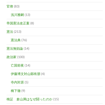
官僚
(83)
浅川雅嗣
(13)
帝国憲法改正案
(8)
憲法
(213)
憲法典
(76)
憲法無効論
(14)
政治家
(100)
亡国前夜
(14)
伊藤博文対山縣有朋
(4)
寺内対原
(5)
橋下徹
(9)
検証 倉山満はなぜ闘ったのか
(15)