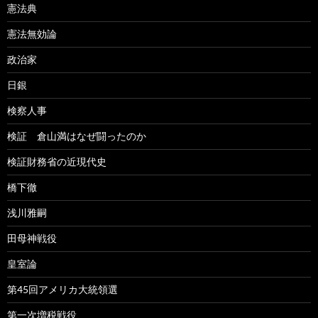
憲法典
憲法無効論
政治家
日銀
検察人事
検証 倉山満はなぜ闘ったのか
検証財務省の近現代史
橋下徹
浅川雅嗣
田母神戦役
皇室論
第45回アメリカ大統領選
第一次増税戦役