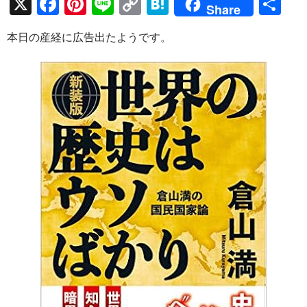
X
F
Pi
Li
C
H
共
Share
ac
nt
n
o
at
有
本日の産経に広告出たようです。
e
er
e
p
e
b
es
y
n
o
t
Li
a
o
n
k
k