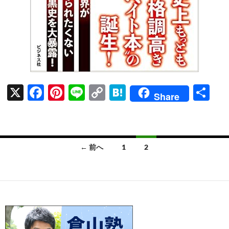
X
F
Pi
Li
C
H
共
Share
ac
nt
n
o
at
有
e
er
e
p
e
b
es
y
n
投
← 前へ
1
2
o
t
Li
a
稿
o
n
ナ
k
k
ビ
ゲ