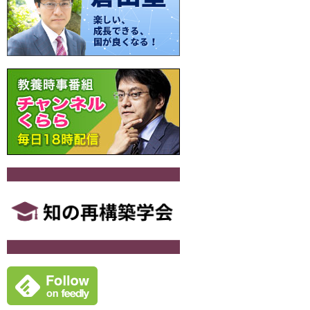
ー
シ
ョ
ン