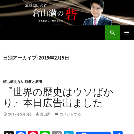
コ
ン
テ
ン
検
ツ
倉山満公式サイト
索
へ
メインメ
ス
ニュー
キ
日別アーカイブ: 2019年2月5日
ッ
プ
誰も教えない時事と教養
『世界の歴史はウソばか
り』本日広告出ました
2019年2月5日
倉山満
コメントする