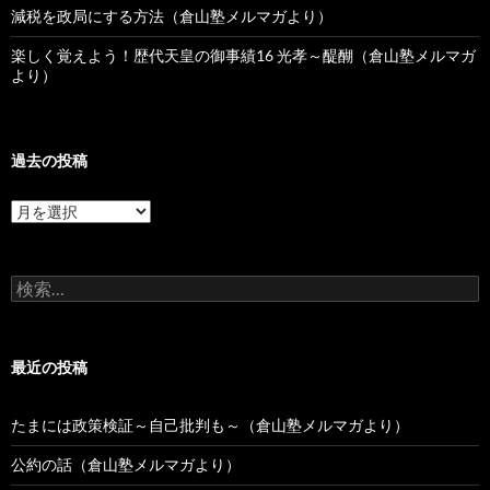
減税を政局にする方法（倉山塾メルマガより）
楽しく覚えよう！歴代天皇の御事績16 光孝～醍醐（倉山塾メルマガ
より）
過去の投稿
過
去
の
投
検
稿
索:
最近の投稿
たまには政策検証～自己批判も～（倉山塾メルマガより）
公約の話（倉山塾メルマガより）