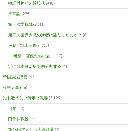
検証財務省の近現代史
(8)
皇室論
(235)
第一次増税戦役
(41)
第二次世界大戦の勝者は誰だったのか？
(8)
考察「城山三郎」
(15)
考察「官僚たちの夏」
(12)
近代日本政治史を四分割する
(4)
帝国憲法講義
(41)
検察人事
(36)
誰も教えない時事と教養
(3,129)
日銀
(81)
田母神戦役
(15)
第45回アメリカ大統領選
(1)