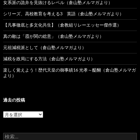
女系派の詭弁を見抜けるレベル（倉山塾メルマガより）
シリーズ、高校教育を考える3 英語（倉山塾メルマガより）
【凡事徹底と多文化共生】（倉教組リレーエッセー傑作選）
真の敵は「霞が関の総意」（倉山塾メルマガより）
元祖減税派として（倉山塾メルマガより）
減税を政局にする方法（倉山塾メルマガより）
楽しく覚えよう！歴代天皇の御事績16 光孝～醍醐（倉山塾メルマガ
より）
過去の投稿
過
去
の
投
検
稿