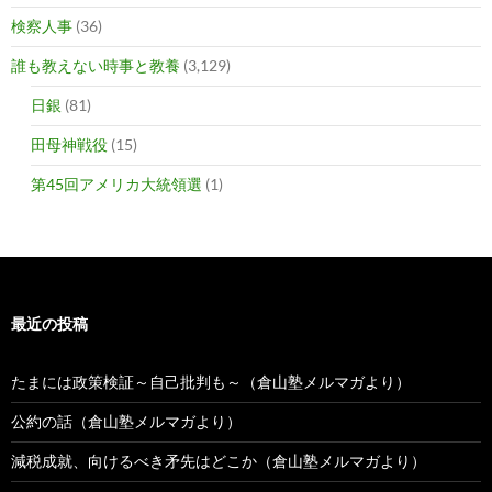
検察人事
(36)
誰も教えない時事と教養
(3,129)
日銀
(81)
田母神戦役
(15)
第45回アメリカ大統領選
(1)
最近の投稿
たまには政策検証～自己批判も～（倉山塾メルマガより）
公約の話（倉山塾メルマガより）
減税成就、向けるべき矛先はどこか（倉山塾メルマガより）