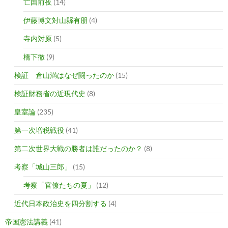
亡国前夜
(14)
伊藤博文対山縣有朋
(4)
寺内対原
(5)
橋下徹
(9)
検証 倉山満はなぜ闘ったのか
(15)
検証財務省の近現代史
(8)
皇室論
(235)
第一次増税戦役
(41)
第二次世界大戦の勝者は誰だったのか？
(8)
考察「城山三郎」
(15)
考察「官僚たちの夏」
(12)
近代日本政治史を四分割する
(4)
帝国憲法講義
(41)