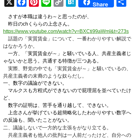
X
F
Pi
Li
C
H
共
Share
ac
nt
n
o
at
有
さすが本職は違うわ～と思ったのが、
e
er
e
p
e
昨日のchくららの上念さん。
b
es
y
n
https://www.youtube.com/watch?v=BXCti99aWmI&t=273s
o
t
Li
a
話題の「実質賃金」について、一番わかりやすい解説で
はなかろうか。
o
n
一方、「実質賃金が～」と騒いでいる人、共産主義者じ
k
k
ゃないかと思う。共通する特徴が三つある。
実際、野党の中でも「実質賃金が～」と騒いでいるの、
共産主義者の末裔のような奴らだし。
一、数字の議論ができない。
マルクスも方程式ができないので屁理屈を並べていたけ
ど、
数字の証明は、苦手を通り越して、できない。
上念さんが挙げている超簡略化したわかりやすい数字へ
の反論も、聞いたことがない。
二、議論しないで一方的な主張をがなり立てる。
共産主義者も他人の批判は一人前だったけど、自分への