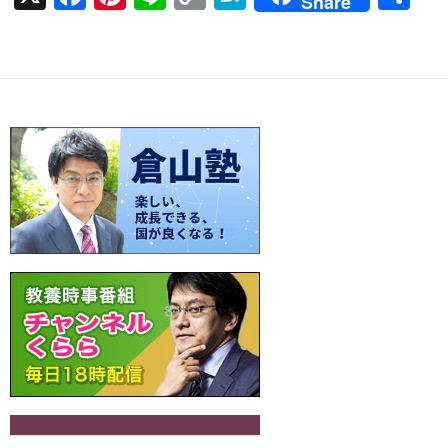
Share
ac
nt
n
o
at
有
e
er
e
p
e
b
es
y
n
o
t
Li
a
o
n
k
k