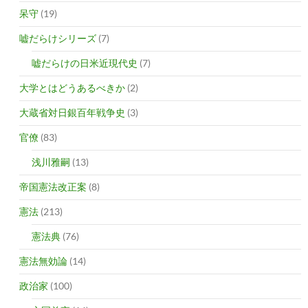
呆守
(19)
嘘だらけシリーズ
(7)
嘘だらけの日米近現代史
(7)
大学とはどうあるべきか
(2)
大蔵省対日銀百年戦争史
(3)
官僚
(83)
浅川雅嗣
(13)
帝国憲法改正案
(8)
憲法
(213)
憲法典
(76)
憲法無効論
(14)
政治家
(100)