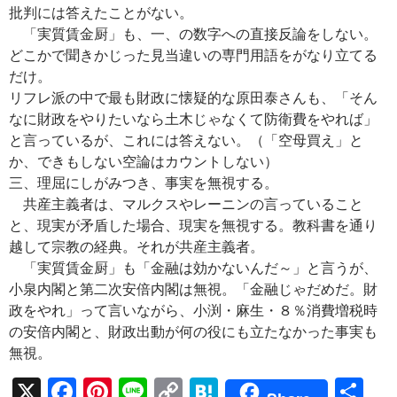
批判には答えたことがない。
「実質賃金厨」も、一、の数字への直接反論をしない。
どこかで聞きかじった見当違いの専門用語をがなり立てる
だけ。
リフレ派の中で最も財政に懐疑的な原田泰さんも、「そん
なに財政をやりたいなら土木じゃなくて防衛費をやれば」
と言っているが、これには答えない。（「空母買え」と
か、できもしない空論はカウントしない）
三、理屈にしがみつき、事実を無視する。
共産主義者は、マルクスやレーニンの言っていること
と、現実が矛盾した場合、現実を無視する。教科書を通り
越して宗教の経典。それが共産主義者。
「実質賃金厨」も「金融は効かないんだ～」と言うが、
小泉内閣と第二次安倍内閣は無視。「金融じゃだめだ。財
政をやれ」って言いながら、小渕・麻生・８％消費増税時
の安倍内閣と、財政出動が何の役にも立たなかった事実も
無視。
X
F
Pi
Li
C
H
共