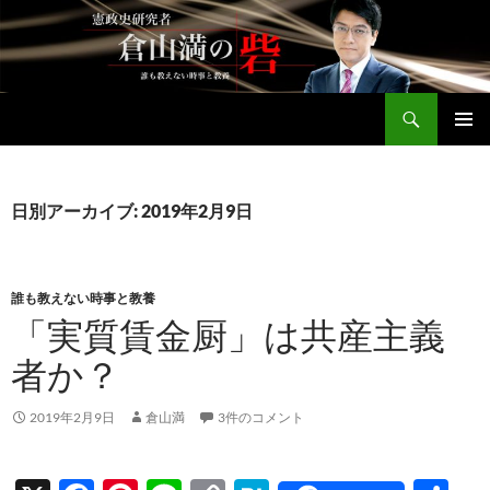
コ
ン
テ
ン
検
ツ
倉山満公式サイト
索
へ
メインメ
ス
ニュー
キ
日別アーカイブ: 2019年2月9日
ッ
プ
誰も教えない時事と教養
「実質賃金厨」は共産主義
者か？
2019年2月9日
倉山満
3件のコメント