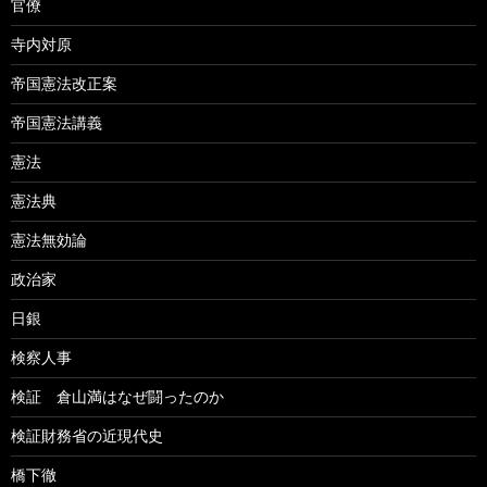
官僚
寺内対原
帝国憲法改正案
帝国憲法講義
憲法
憲法典
憲法無効論
政治家
日銀
検察人事
検証 倉山満はなぜ闘ったのか
検証財務省の近現代史
橋下徹