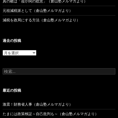
真の敵は「霞が関の総意」（倉山塾メルマガより）
元祖減税派として（倉山塾メルマガより）
減税を政局にする方法（倉山塾メルマガより）
過去の投稿
過
去
の
投
検
稿
索:
最近の投稿
激震！財務省人事（倉山塾メルマガより）
たまには政策検証～自己批判も～（倉山塾メルマガより）