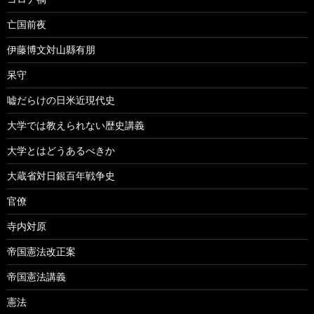
亡国前夜
伊藤博文対山縣有朋
呆守
嘘だらけの日米近現代史
大学では教えられない歴史講義
大学とはどうあるべきか
大蔵省対日銀百年戦争史
官僚
寺内対原
帝国憲法改正案
帝国憲法講義
憲法