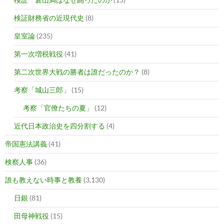
検証財務省の近現代史
(8)
皇室論
(235)
第一次増税戦役
(41)
第二次世界大戦の勝者は誰だったのか？
(8)
考察「城山三郎」
(15)
考察「官僚たちの夏」
(12)
近代日本政治史を四分割する
(4)
帝国憲法講義
(41)
検察人事
(36)
誰も教えない時事と教養
(3,130)
日銀
(81)
田母神戦役
(15)