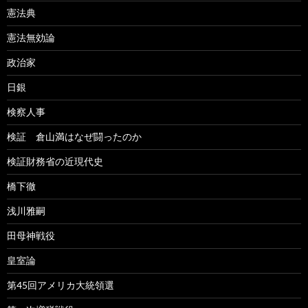
憲法典
憲法無効論
政治家
日銀
検察人事
検証 倉山満はなぜ闘ったのか
検証財務省の近現代史
橋下徹
浅川雅嗣
田母神戦役
皇室論
第45回アメリカ大統領選