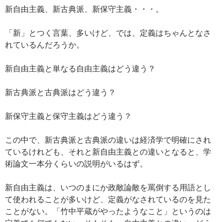
ac
nt
n
o
at
有
新自由主義、新古典派、新保守主義・・・。
e
er
e
p
e
b
es
y
n
「新」とつく言葉、多いけど、では、定義はちゃんとなさ
o
t
Li
a
れているんだろうか。
o
n
新自由主義と単なる自由主義はどう違う？
k
k
新古典派と古典派はどう違う？
新保守主義と保守主義はどう違う？
この中で、新古典派と古典派の違いは経済学で明確にされ
ているけれども、それと新自由主義との違いとなると、学
術論文一本分くらいの説明がいるはず。
新自由主義は、いつのまにか政敵論敵を罵倒する用語とし
て使われることが多いけど、定義がなされているのを見た
ことがない。「竹中平蔵がやったようなこと」というのは