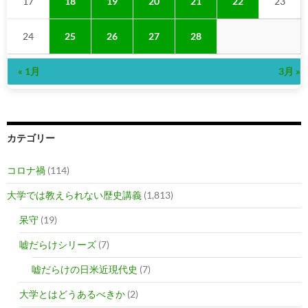
17
18
19
20
21
22
23
24
25
26
27
28
« 1月
3月 »
カテゴリー
コロナ禍
(114)
大学では教えられない歴史講義
(1,813)
呆守
(19)
嘘だらけシリーズ
(7)
嘘だらけの日米近現代史
(7)
大学とはどうあるべきか
(2)