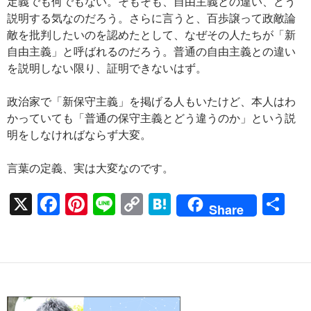
定義でも何でもない。そもそも、自由主義との違い、どう
説明する気なのだろう。さらに言うと、百歩譲って政敵論
敵を批判したいのを認めたとして、なぜその人たちが「新
自由主義」と呼ばれるのだろう。普通の自由主義との違い
を説明しない限り、証明できないはず。
政治家で「新保守主義」を掲げる人もいたけど、本人はわ
かっていても「普通の保守主義とどう違うのか」という説
明をしなければならず大変。
言葉の定義、実は大変なのです。
X
F
Pi
Li
C
H
共
Share
ac
nt
n
o
at
有
e
er
e
p
e
b
es
y
n
o
t
Li
a