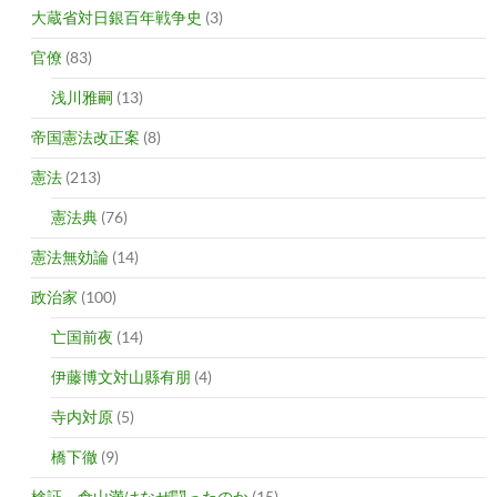
大蔵省対日銀百年戦争史
(3)
官僚
(83)
浅川雅嗣
(13)
帝国憲法改正案
(8)
憲法
(213)
憲法典
(76)
憲法無効論
(14)
政治家
(100)
亡国前夜
(14)
伊藤博文対山縣有朋
(4)
寺内対原
(5)
橋下徹
(9)
検証 倉山満はなぜ闘ったのか
(15)