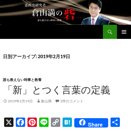
コ
ン
テ
ン
検
ツ
倉山満公式サイト
索
へ
メインメ
ス
ニュー
キ
日別アーカイブ: 2019年2月19日
ッ
プ
誰も教えない時事と教養
「新」とつく言葉の定義
2019年2月19日
倉山満
2件のコメント
X
F
Pi
Li
C
H
共
Share