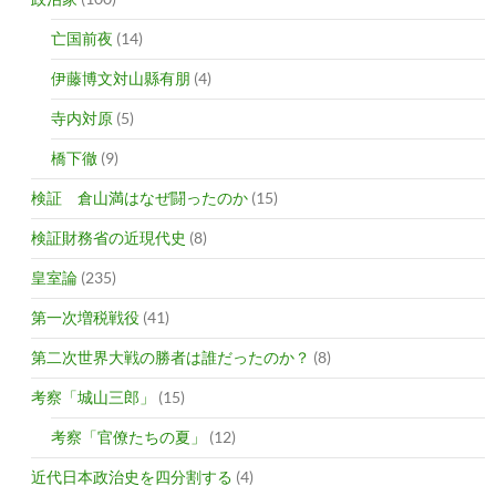
亡国前夜
(14)
伊藤博文対山縣有朋
(4)
寺内対原
(5)
橋下徹
(9)
検証 倉山満はなぜ闘ったのか
(15)
検証財務省の近現代史
(8)
皇室論
(235)
第一次増税戦役
(41)
第二次世界大戦の勝者は誰だったのか？
(8)
考察「城山三郎」
(15)
考察「官僚たちの夏」
(12)
近代日本政治史を四分割する
(4)