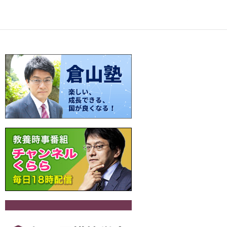
o
t
Li
a
稿
o
n
ナ
k
k
ビ
ゲ
ー
シ
ョ
ン