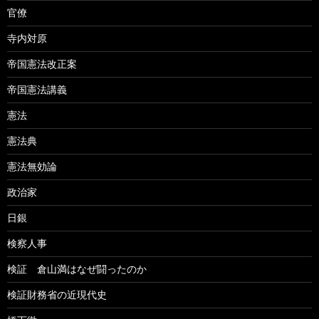
官僚
寺内対原
帝国憲法改正案
帝国憲法講義
憲法
憲法典
憲法無効論
政治家
日銀
検察人事
検証 倉山満はなぜ闘ったのか
検証財務省の近現代史