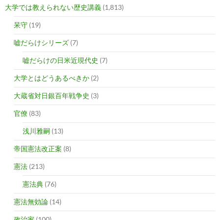
大学では教えられない歴史講義
(1,813)
呆守
(19)
嘘だらけシリーズ
(7)
嘘だらけの日米近現代史
(7)
大学とはどうあるべきか
(2)
大蔵省対日銀百年戦争史
(3)
官僚
(83)
浅川雅嗣
(13)
帝国憲法改正案
(8)
憲法
(213)
憲法典
(76)
憲法無効論
(14)
政治家
(100)