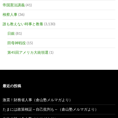
帝国憲法講義
(41)
検察人事
(36)
誰も教えない時事と教養
(3,130)
日銀
(81)
田母神戦役
(15)
第45回アメリカ大統領選
(1)
最近の投稿
激震！財務省人事（倉山塾メルマガより）
たまには政策検証～自己批判も～（倉山塾メルマガより）