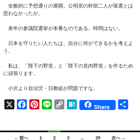
ac
nt
n
o
at
有
全般的に予想通りの展開。公明党の幹部二人が落選とは
e
er
e
p
e
思わなかったが。
b
es
y
n
o
t
Li
a
来年の参議院選挙が本番なのである。時間はない。
o
n
日本を守りたい人たちは、自分に何ができるかを考えよ
k
k
う。
私は、「陛下の野党」と「陛下の党内野党」を作るため
に頑張ります。
小沢より自治労・日教組が問題ですな。
X
F
Pi
Li
C
H
共
Share
ac
nt
n
o
at
有
e
er
e
p
e
b
es
y
n
投
← 前へ
1
2
3
…
39
次へ →