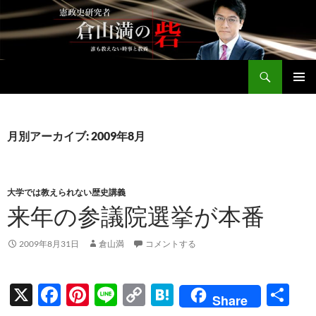
コ
ン
テ
ン
検
ツ
倉山満公式サイト
索
へ
メインメ
ス
ニュー
キ
月別アーカイブ: 2009年8月
ッ
プ
大学では教えられない歴史講義
来年の参議院選挙が本番
2009年8月31日
倉山満
コメントする
X
F
Pi
Li
C
H
共
Share