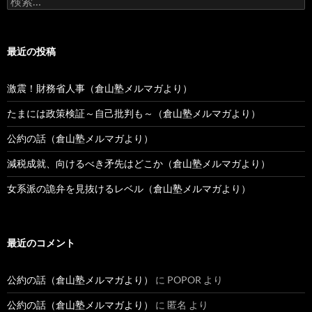
稿
索:
最近の投稿
激震！財務省人事（倉山塾メルマガより）
たまには政策検証～自己批判も～（倉山塾メルマガより）
公約の話（倉山塾メルマガより）
減税成就、向けるべき矛先はどこか（倉山塾メルマガより）
女系派の詭弁を見抜けるレベル（倉山塾メルマガより）
最近のコメント
公約の話（倉山塾メルマガより）
に
POPOR
より
公約の話（倉山塾メルマガより）
に
匿名
より