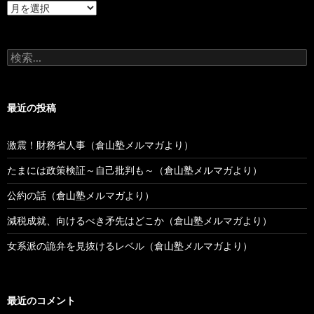
過
去
の
投
検
稿
索:
最近の投稿
激震！財務省人事（倉山塾メルマガより）
たまには政策検証～自己批判も～（倉山塾メルマガより）
公約の話（倉山塾メルマガより）
減税成就、向けるべき矛先はどこか（倉山塾メルマガより）
女系派の詭弁を見抜けるレベル（倉山塾メルマガより）
最近のコメント