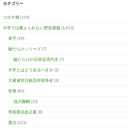
カテゴリー
コロナ禍
(114)
大学では教えられない歴史講義
(1,813)
呆守
(19)
嘘だらけシリーズ
(7)
嘘だらけの日米近現代史
(7)
大学とはどうあるべきか
(2)
大蔵省対日銀百年戦争史
(3)
官僚
(83)
浅川雅嗣
(13)
帝国憲法改正案
(8)
憲法
(213)