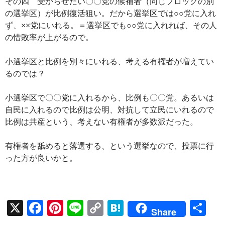
その四 受からせたい〇〇党の候補者（同じブロックの別
の選挙区）が比例復活狙い。だから選挙区では○○党に入れ
ず、××党にいれる。＝選挙区でも○○党に入れれば、その人
の惜敗率が上がるので。
小選挙区と比例を別々にいれる、考える有権者が増えてい
るのでは？
小選挙区で〇〇党に入れるから、比例も〇〇党。あるいは
自民に入れるので比例は公明、対抗して立民にいれるので
比例は共産という、考えない有権者が多数派だった。
有権者を舐めると落選する、という選挙なので、投票に行
った方が良いかと。
X
F
Pi
Li
C
H
共
Share
ac
nt
n
o
at
有