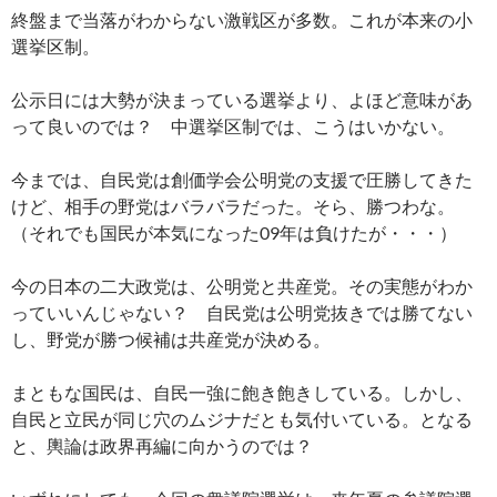
ac
nt
n
o
at
有
終盤まで当落がわからない激戦区が多数。これが本来の小
e
er
e
p
e
選挙区制。
b
es
y
n
o
t
Li
a
公示日には大勢が決まっている選挙より、よほど意味があ
って良いのでは？ 中選挙区制では、こうはいかない。
o
n
k
k
今までは、自民党は創価学会公明党の支援で圧勝してきた
けど、相手の野党はバラバラだった。そら、勝つわな。
（それでも国民が本気になった09年は負けたが・・・）
今の日本の二大政党は、公明党と共産党。その実態がわか
っていいんじゃない？ 自民党は公明党抜きでは勝てない
し、野党が勝つ候補は共産党が決める。
まともな国民は、自民一強に飽き飽きしている。しかし、
自民と立民が同じ穴のムジナだとも気付いている。となる
と、輿論は政界再編に向かうのでは？