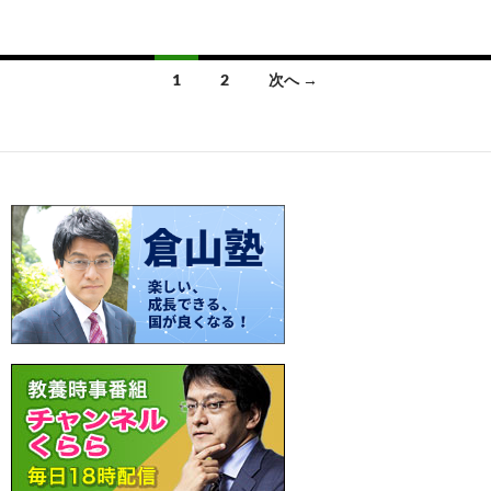
e
er
e
p
e
b
es
y
n
投
1
2
次へ →
o
t
Li
a
稿
o
n
ナ
k
k
ビ
ゲ
ー
シ
ョ
ン