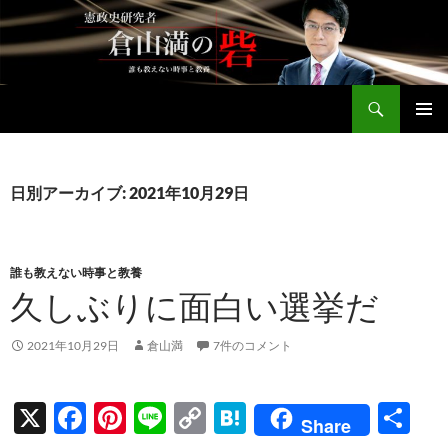
コ
ン
テ
ン
検
ツ
倉山満公式サイト
索
へ
メインメ
ス
ニュー
キ
日別アーカイブ: 2021年10月29日
ッ
プ
誰も教えない時事と教養
久しぶりに面白い選挙だ
2021年10月29日
倉山満
7件のコメント
X
F
Pi
Li
C
H
共
Share