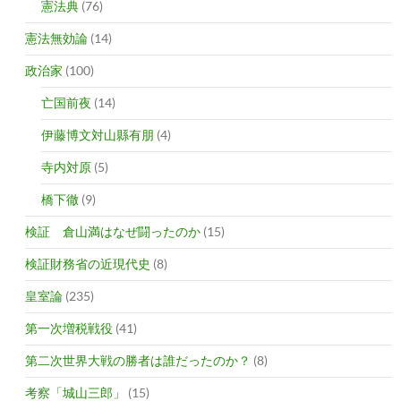
憲法典
(76)
憲法無効論
(14)
政治家
(100)
亡国前夜
(14)
伊藤博文対山縣有朋
(4)
寺内対原
(5)
橋下徹
(9)
検証 倉山満はなぜ闘ったのか
(15)
検証財務省の近現代史
(8)
皇室論
(235)
第一次増税戦役
(41)
第二次世界大戦の勝者は誰だったのか？
(8)
考察「城山三郎」
(15)