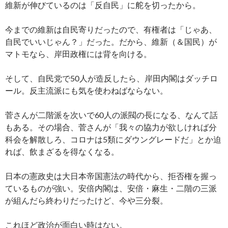
維新が伸びているのは「反自民」に舵を切ったから。
今までの維新は自民寄りだったので、有権者は「じゃあ、
自民でいいじゃん？」だった。だから、維新（＆国民）が
マトモなら、岸田政権には背を向ける。
そして、自民党で50人が造反したら、岸田内閣はダッチロ
ール。反主流派にも気を使わねばならない。
菅さんが二階派を次いで60人の派閥の長になる、なんて話
もある。その場合、菅さんが「我々の協力が欲しければ分
科会を解散しろ、コロナは5類にダウングレードだ」とか迫
れば、飲まざるを得なくなる。
日本の憲政史は大日本帝国憲法の時代から、拒否権を握っ
ているものが強い。安倍内閣は、安倍・麻生・二階の三派
が組んだら終わりだったけど、今や三分裂。
これほど政治が面白い時はない。