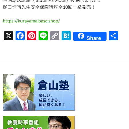
樋口恒晴先生安全保障講座全10回一挙発売！
https://kurayama.base.shop/
X
F
Pi
Li
C
H
共
Share
ac
nt
n
o
at
有
e
er
e
p
e
b
es
y
n
o
t
Li
a
o
n
k
k