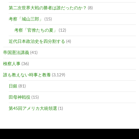
第二次世界大戦の勝者は誰だったのか？
(8)
考察「城山三郎」
(15)
考察「官僚たちの夏」
(12)
近代日本政治史を四分割する
(4)
帝国憲法講義
(41)
検察人事
(36)
誰も教えない時事と教養
(3,129)
日銀
(81)
田母神戦役
(15)
第45回アメリカ大統領選
(1)