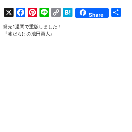
X
F
Pi
Li
C
H
共
Share
ac
nt
n
o
at
有
発売1週間で重版しました！
e
er
e
p
e
『嘘だらけの池田勇人』
b
es
y
n
o
t
Li
a
o
n
k
k