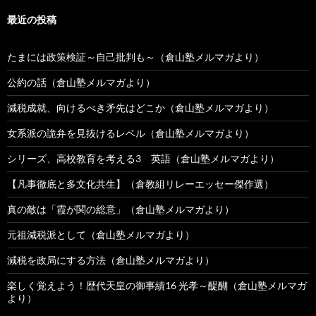
最近の投稿
たまには政策検証～自己批判も～（倉山塾メルマガより）
公約の話（倉山塾メルマガより）
減税成就、向けるべき矛先はどこか（倉山塾メルマガより）
女系派の詭弁を見抜けるレベル（倉山塾メルマガより）
シリーズ、高校教育を考える3 英語（倉山塾メルマガより）
【凡事徹底と多文化共生】（倉教組リレーエッセー傑作選）
真の敵は「霞が関の総意」（倉山塾メルマガより）
元祖減税派として（倉山塾メルマガより）
減税を政局にする方法（倉山塾メルマガより）
楽しく覚えよう！歴代天皇の御事績16 光孝～醍醐（倉山塾メルマガ
より）