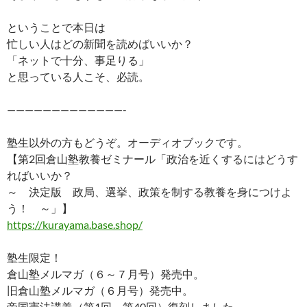
ということで本日は
忙しい人はどの新聞を読めばいいか？
「ネットで十分、事足りる」
と思っている人こそ、必読。
—————————————-
塾生以外の方もどうぞ。オーディオブックです。
【第2回倉山塾教養ゼミナール「政治を近くするにはどうす
ればいいか？
～ 決定版 政局、選挙、政策を制する教養を身につけよ
う！ ～」】
https://kurayama.base.shop/
塾生限定！
倉山塾メルマガ（６～７月号）発売中。
旧倉山塾メルマガ（６月号）発売中。
帝国憲法講義（第1回～第40回）復刻しました。