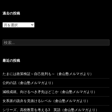
過去の投稿
過
去
の
投
検
稿
索:
最近の投稿
たまには政策検証～自己批判も～（倉山塾メルマガより）
公約の話（倉山塾メルマガより）
減税成就、向けるべき矛先はどこか（倉山塾メルマガより）
女系派の詭弁を見抜けるレベル（倉山塾メルマガより）
シリーズ、高校教育を考える3 英語（倉山塾メルマガより）