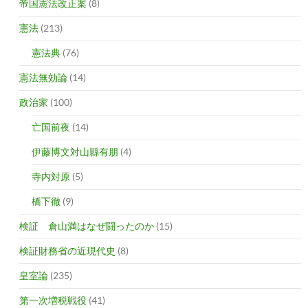
帝国憲法改正案
(8)
憲法
(213)
憲法典
(76)
憲法無効論
(14)
政治家
(100)
亡国前夜
(14)
伊藤博文対山縣有朋
(4)
寺内対原
(5)
橋下徹
(9)
検証 倉山満はなぜ闘ったのか
(15)
検証財務省の近現代史
(8)
皇室論
(235)
第一次増税戦役
(41)