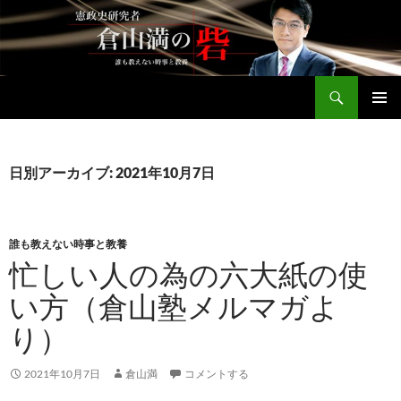
コ
ン
テ
ン
検
ツ
倉山満公式サイト
索
へ
メインメ
ス
ニュー
キ
日別アーカイブ: 2021年10月7日
ッ
プ
誰も教えない時事と教養
忙しい人の為の六大紙の使
い方（倉山塾メルマガよ
り）
2021年10月7日
倉山満
コメントする