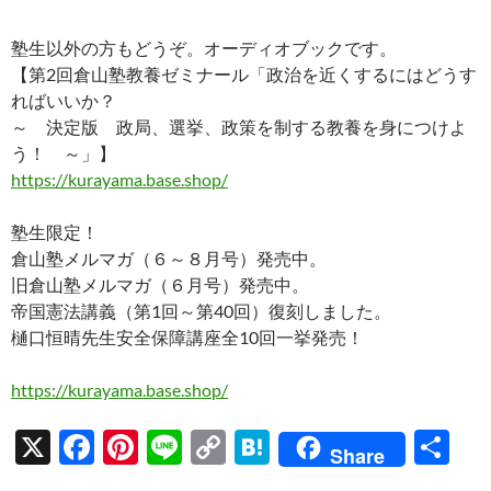
塾生以外の方もどうぞ。オーディオブックです。
【第2回倉山塾教養ゼミナール「政治を近くするにはどうす
ればいいか？
～ 決定版 政局、選挙、政策を制する教養を身につけよ
う！ ～」】
https://kurayama.base.shop/
塾生限定！
倉山塾メルマガ（６～８月号）発売中。
旧倉山塾メルマガ（６月号）発売中。
帝国憲法講義（第1回～第40回）復刻しました。
樋口恒晴先生安全保障講座全10回一挙発売！
https://kurayama.base.shop/
X
F
Pi
Li
C
H
共
Share
ac
nt
n
o
at
有