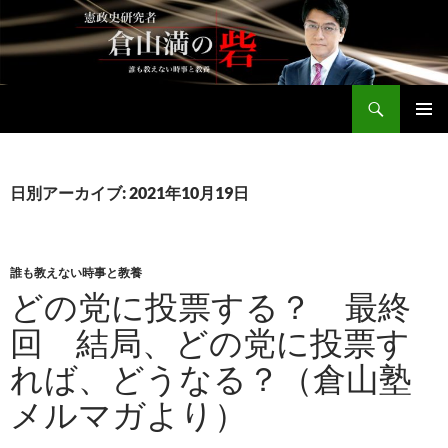
コ
ン
テ
ン
検
ツ
倉山満公式サイト
索
へ
メインメ
ス
ニュー
キ
日別アーカイブ: 2021年10月19日
ッ
プ
誰も教えない時事と教養
どの党に投票する？ 最終
回 結局、どの党に投票す
れば、どうなる？（倉山塾
メルマガより）