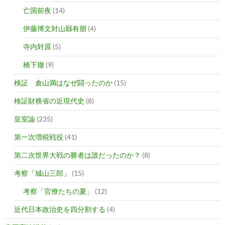
亡国前夜
(14)
伊藤博文対山縣有朋
(4)
寺内対原
(5)
橋下徹
(9)
検証 倉山満はなぜ闘ったのか
(15)
検証財務省の近現代史
(8)
皇室論
(235)
第一次増税戦役
(41)
第二次世界大戦の勝者は誰だったのか？
(8)
考察「城山三郎」
(15)
考察「官僚たちの夏」
(12)
近代日本政治史を四分割する
(4)