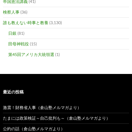
帝国憲法講義
(41)
検察人事
(36)
誰も教えない時事と教養
(3,130)
日銀
(81)
田母神戦役
(15)
第45回アメリカ大統領選
(1)
最近の投稿
激震！財務省人事（倉山塾メルマガより）
たまには政策検証～自己批判も～（倉山塾メルマガより）
公約の話（倉山塾メルマガより）