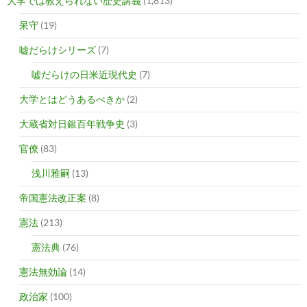
大学では教えられない歴史講義
(1,813)
呆守
(19)
嘘だらけシリーズ
(7)
嘘だらけの日米近現代史
(7)
大学とはどうあるべきか
(2)
大蔵省対日銀百年戦争史
(3)
官僚
(83)
浅川雅嗣
(13)
帝国憲法改正案
(8)
憲法
(213)
憲法典
(76)
憲法無効論
(14)
政治家
(100)