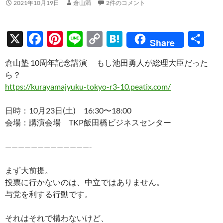
2021年10月19日
倉山満
2件のコメント
X
F
Pi
Li
C
H
共
Share
ac
nt
n
o
at
有
倉山塾 10周年記念講演 もし池田勇人が総理大臣だった
e
er
e
p
e
ら？
b
es
y
n
https://kurayamajyuku-tokyo-r3-10.peatix.com/
o
t
Li
a
日時：10月23日(土) 16:30〜18:00
o
n
会場：講演会場 TKP飯田橋ビジネスセンター
k
k
—————————————-
まず大前提。
投票に行かないのは、中立ではありません。
与党を利する行動です。
それはそれで構わないけど、