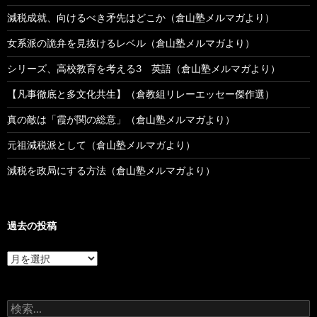
減税成就、向けるべき矛先はどこか（倉山塾メルマガより）
女系派の詭弁を見抜けるレベル（倉山塾メルマガより）
シリーズ、高校教育を考える3 英語（倉山塾メルマガより）
【凡事徹底と多文化共生】（倉教組リレーエッセー傑作選）
真の敵は「霞が関の総意」（倉山塾メルマガより）
元祖減税派として（倉山塾メルマガより）
減税を政局にする方法（倉山塾メルマガより）
過去の投稿
過
去
の
投
検
稿