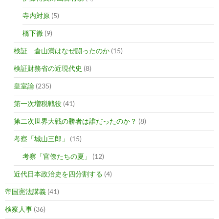
寺内対原
(5)
橋下徹
(9)
検証 倉山満はなぜ闘ったのか
(15)
検証財務省の近現代史
(8)
皇室論
(235)
第一次増税戦役
(41)
第二次世界大戦の勝者は誰だったのか？
(8)
考察「城山三郎」
(15)
考察「官僚たちの夏」
(12)
近代日本政治史を四分割する
(4)
帝国憲法講義
(41)
検察人事
(36)