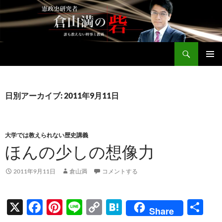
コ
ン
テ
ン
検
ツ
倉山満公式サイト
索
へ
メインメ
ス
ニュー
キ
日別アーカイブ: 2011年9月11日
ッ
プ
大学では教えられない歴史講義
ほんの少しの想像力
2011年9月11日
倉山満
コメントする
X
F
Pi
Li
C
H
共
Share