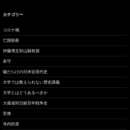
カテゴリー
コロナ禍
亡国前夜
伊藤博文対山縣有朋
呆守
嘘だらけの日米近現代史
大学では教えられない歴史講義
大学とはどうあるべきか
大蔵省対日銀百年戦争史
官僚
寺内対原