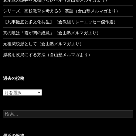
シリーズ、高校教育を考える3 英語（倉山塾メルマガより）
【凡事徹底と多文化共生】（倉教組リレーエッセー傑作選）
真の敵は「霞が関の総意」（倉山塾メルマガより）
元祖減税派として（倉山塾メルマガより）
減税を政局にする方法（倉山塾メルマガより）
過去の投稿
過
去
の
投
検
稿
索:
最近の投稿