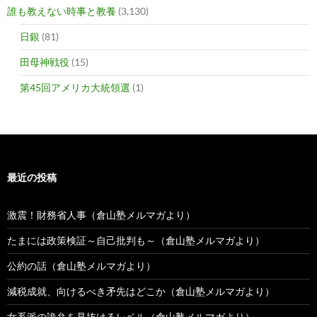
誰も教えない時事と教養
(3,130)
日銀
(81)
田母神戦役
(15)
第45回アメリカ大統領選
(1)
最近の投稿
激震！財務省人事（倉山塾メルマガより）
たまには政策検証～自己批判も～（倉山塾メルマガより）
公約の話（倉山塾メルマガより）
減税成就、向けるべき矛先はどこか（倉山塾メルマガより）
女系派の詭弁を見抜けるレベル（倉山塾メルマガより）