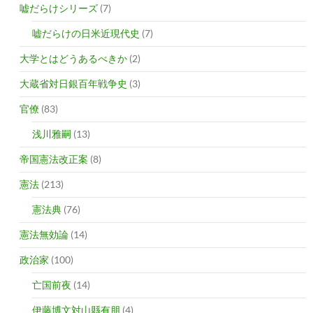
嘘だらけシリーズ
(7)
嘘だらけの日米近現代史
(7)
大学とはどうあるべきか
(2)
大蔵省対日銀百年戦争史
(3)
官僚
(83)
浅川雅嗣
(13)
帝国憲法改正案
(8)
憲法
(213)
憲法典
(76)
憲法無効論
(14)
政治家
(100)
亡国前夜
(14)
伊藤博文対山縣有朋
(4)