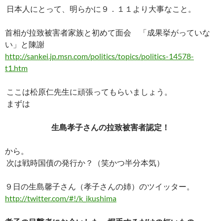
ac
nt
n
o
at
有
日本人にとって、明らかに９．１１より大事なこと。
e
er
e
p
e
b
es
y
n
首相が拉致被害者家族と初めて面会 「成果挙がっていな
o
t
Li
a
い」と陳謝
http://sankei.jp.msn.com/politics/topics/politics-14578-
o
n
t1.htm
k
k
ここは松原仁先生に頑張ってもらいましょう。
まずは
生島孝子さんの拉致被害者認定！
から。
次は戦時国債の発行か？（笑かつ半分本気）
９日の生島馨子さん（孝子さんの姉）のツイッター。
http://twitter.com/#!/k_ikushima