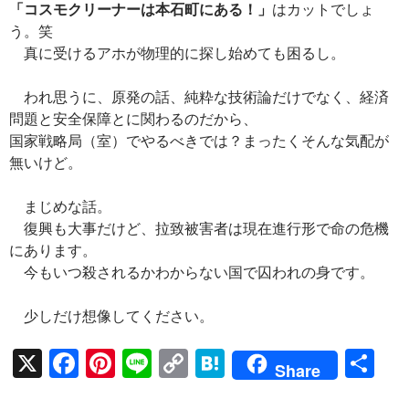
「コスモクリーナーは本石町にある！」
はカットでしょ
う。笑
真に受けるアホが物理的に探し始めても困るし。
われ思うに、原発の話、純粋な技術論だけでなく、経済
問題と安全保障とに関わるのだから、
国家戦略局（室）でやるべきでは？まったくそんな気配が
無いけど。
まじめな話。
復興も大事だけど、拉致被害者は現在進行形で命の危機
にあります。
今もいつ殺されるかわからない国で囚われの身です。
少しだけ想像してください。
X
F
Pi
Li
C
H
共
Share
ac
nt
n
o
at
有