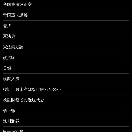
帝国憲法改正案
帝国憲法講義
憲法
憲法典
憲法無効論
政治家
日銀
検察人事
検証 倉山満はなぜ闘ったのか
検証財務省の近現代史
橋下徹
浅川雅嗣
田母神戦役