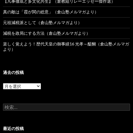
【凡事徹底と多文化共生】（倉教組リレーエッセー傑作選）
真の敵は「霞が関の総意」（倉山塾メルマガより）
元祖減税派として（倉山塾メルマガより）
減税を政局にする方法（倉山塾メルマガより）
楽しく覚えよう！歴代天皇の御事績16 光孝～醍醐（倉山塾メルマガ
より）
過去の投稿
過
去
の
投
検
稿
索:
最近の投稿