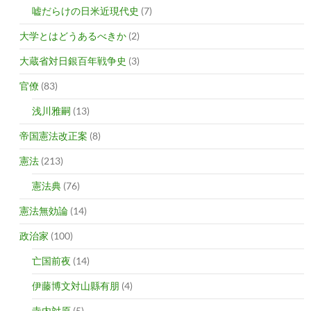
嘘だらけの日米近現代史
(7)
大学とはどうあるべきか
(2)
大蔵省対日銀百年戦争史
(3)
官僚
(83)
浅川雅嗣
(13)
帝国憲法改正案
(8)
憲法
(213)
憲法典
(76)
憲法無効論
(14)
政治家
(100)
亡国前夜
(14)
伊藤博文対山縣有朋
(4)
寺内対原
(5)