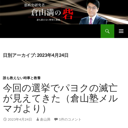
コ
ン
テ
ン
検
ツ
倉山満公式サイト
索
へ
メインメ
ス
ニュー
キ
日別アーカイブ: 2023年4月24日
ッ
プ
誰も教えない時事と教養
今回の選挙でパヨクの滅亡
が見えてきた（倉山塾メル
マガより）
2023年4月24日
倉山満
1件のコメント