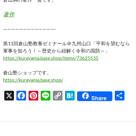
著作
—————————————-
第11回倉山塾教養ゼミナール＠九州山口「平和を望むなら
軍事を知ろう！～歴史から紐解く令和の国防～」
https://kurayama.base.shop/items/73625535
倉山塾ショップです。
https://kurayama.base.shop/
X
F
Pi
Li
C
H
共
Share
ac
nt
n
o
at
有
e
er
e
p
e
b
es
y
n
o
t
Li
a