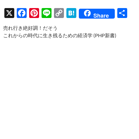
X
F
Pi
Li
C
H
共
Share
ac
nt
n
o
at
有
売れ行き絶好調！だそう
e
er
e
p
e
これからの時代に生き残るための経済学 (PHP新書)
b
es
y
n
o
t
Li
a
o
n
k
k