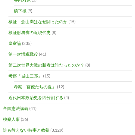
橋下徹
(9)
検証 倉山満はなぜ闘ったのか
(15)
検証財務省の近現代史
(8)
皇室論
(235)
第一次増税戦役
(41)
第二次世界大戦の勝者は誰だったのか？
(8)
考察「城山三郎」
(15)
考察「官僚たちの夏」
(12)
近代日本政治史を四分割する
(4)
帝国憲法講義
(41)
検察人事
(36)
誰も教えない時事と教養
(3,129)