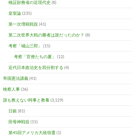
検証財務省の近現代史
(8)
皇室論
(235)
第一次増税戦役
(41)
第二次世界大戦の勝者は誰だったのか？
(8)
考察「城山三郎」
(15)
考察「官僚たちの夏」
(12)
近代日本政治史を四分割する
(4)
帝国憲法講義
(41)
検察人事
(36)
誰も教えない時事と教養
(3,129)
日銀
(81)
田母神戦役
(15)
第45回アメリカ大統領選
(1)