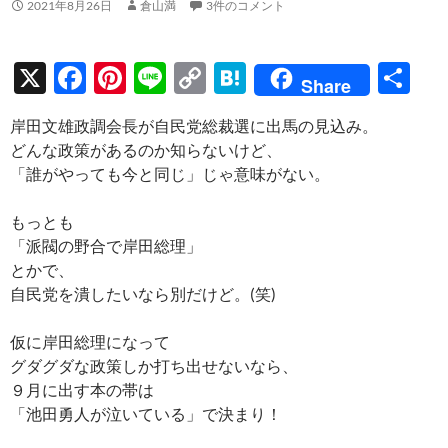
2021年8月26日
倉山満
3件のコメント
X
F
Pi
Li
C
H
共
Share
ac
nt
n
o
at
有
岸田文雄政調会長が自民党総裁選に出馬の見込み。
e
er
e
p
e
どんな政策があるのか知らないけど、
b
es
y
n
「誰がやっても今と同じ」じゃ意味がない。
o
t
Li
a
もっとも
o
n
「派閥の野合で岸田総理」
k
k
とかで、
自民党を潰したいなら別だけど。(笑)
仮に岸田総理になって
グダグダな政策しか打ち出せないなら、
９月に出す本の帯は
「池田勇人が泣いている」で決まり！