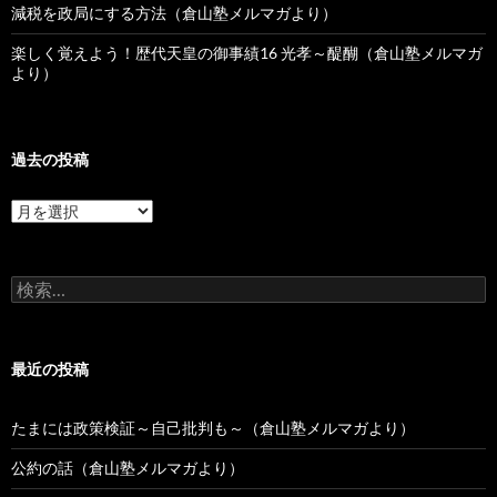
減税を政局にする方法（倉山塾メルマガより）
楽しく覚えよう！歴代天皇の御事績16 光孝～醍醐（倉山塾メルマガ
より）
過去の投稿
過
去
の
投
検
稿
索:
最近の投稿
たまには政策検証～自己批判も～（倉山塾メルマガより）
公約の話（倉山塾メルマガより）