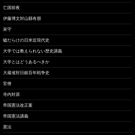
亡国前夜
伊藤博文対山縣有朋
呆守
嘘だらけの日米近現代史
大学では教えられない歴史講義
大学とはどうあるべきか
大蔵省対日銀百年戦争史
官僚
寺内対原
帝国憲法改正案
帝国憲法講義
憲法