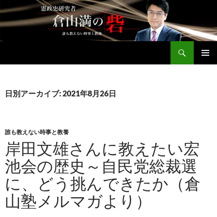
コ
ン
テ
ン
検
ツ
倉山満公式サイト
索
へ
メインメ
ス
ニュー
キ
日別アーカイブ: 2021年8月26日
ッ
プ
誰も教えない時事と教養
岸田文雄さんに教えたい宏
池会の歴史～自民党総裁選
に、どう挑んできたか（倉
山塾メルマガより）