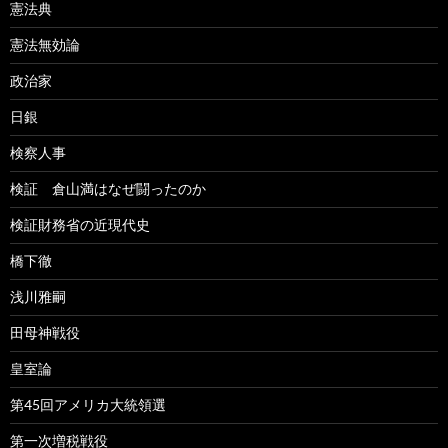
憲法典
憲法無効論
政治家
日銀
検察人事
検証 倉山満はなぜ闘ったのか
検証財務省の近現代史
橋下徹
浅川雅嗣
田母神戦役
皇室論
第45回アメリカ大統領選
第一次増税戦役