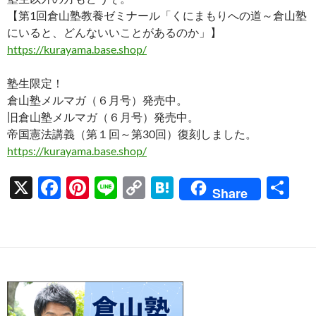
【第1回倉山塾教養ゼミナール「くにまもりへの道～倉山塾
にいると、どんないいことがあるのか」】
https://kurayama.base.shop/
塾生限定！
倉山塾メルマガ（６月号）発売中。
旧倉山塾メルマガ（６月号）発売中。
帝国憲法講義（第１回～第30回）復刻しました。
https://kurayama.base.shop/
X
F
Pi
Li
C
H
共
Share
ac
nt
n
o
at
有
e
er
e
p
e
b
es
y
n
o
t
Li
a
o
n