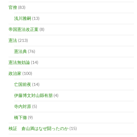
官僚
(83)
浅川雅嗣
(13)
帝国憲法改正案
(8)
憲法
(213)
憲法典
(76)
憲法無効論
(14)
政治家
(100)
亡国前夜
(14)
伊藤博文対山縣有朋
(4)
寺内対原
(5)
橋下徹
(9)
検証 倉山満はなぜ闘ったのか
(15)