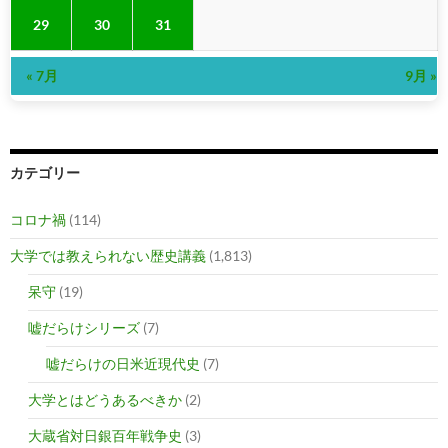
29
30
31
« 7月
9月 »
カテゴリー
コロナ禍
(114)
大学では教えられない歴史講義
(1,813)
呆守
(19)
嘘だらけシリーズ
(7)
嘘だらけの日米近現代史
(7)
大学とはどうあるべきか
(2)
大蔵省対日銀百年戦争史
(3)